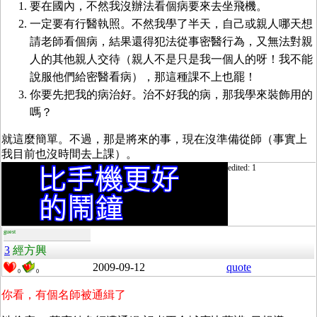
要在國內，不然我沒辦法看個病要來去坐飛機。
一定要有行醫執照。不然我學了半天，自己或親人哪天想
請老師看個病，結果還得犯法從事密醫行為，又無法對親
人的其他親人交待（親人不是只是我一個人的呀！我不能
說服他們給密醫看病），那這種課不上也罷！
你要先把我的病治好。治不好我的病，那我學來裝飾用的
嗎？
就這麼簡單。不過，那是將來的事，現在沒準備從師（事實上
我目前也沒時間去上課）。
edited: 1
guest
3
經方興
2009-09-12
quote
0
0
你看，有個名師被通緝了