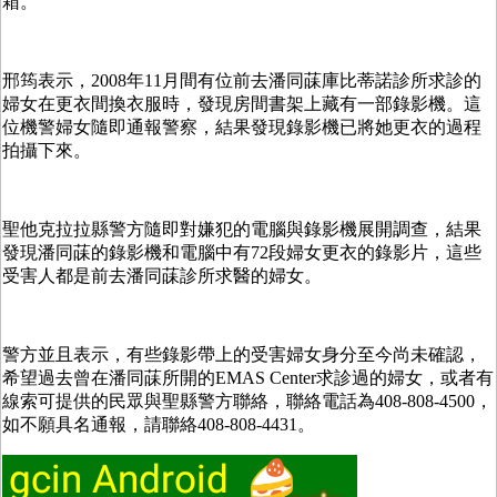
箱。
邢筠表示，
2008
年
11
月間有位前去潘同菋庫比蒂諾診所求診的
婦女在更衣間換衣服時，發現房間書架上藏有一部錄影機。這
位機警婦女隨即通報警察，結果發現錄影機已將她更衣的過程
拍攝下來。
聖他克拉拉縣警方隨即對嫌犯的電腦與錄影機展開調查，結果
發現潘同菋的錄影機和電腦中有
72
段婦女更衣的錄影片，這些
受害人都是前去潘同菋診所求醫的婦女。
警方並且表示，有些錄影帶上的受害婦女身分至今尚未確認，
希望過去曾在潘同菋所開的
EMAS Center
求診過的婦女，或者有
線索可提供的民眾與聖縣警方聯絡，聯絡電話為
408-808-4500
，
如不願具名通報，請聯絡
408-808-4431
。