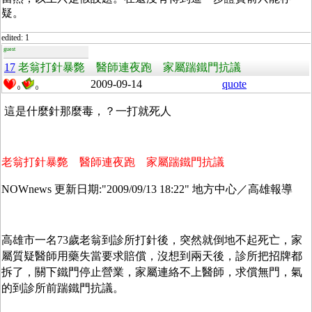
疑。
edited: 1
guest
17
老翁打針暴斃 醫師連夜跑 家屬踹鐵門抗議
2009-09-14
quote
0
0
這是什麼針那麼毒，？一打就死人
老翁打針暴斃 醫師連夜跑 家屬踹鐵門抗議
更新日期
地方中心／高雄報導
NOWnews
:"2009/09/13 18:22"
高雄市一名
歲老翁到診所打針後，突然就倒地不起死亡，家
73
屬質疑醫師用藥失當要求賠償，沒想到兩天後，診所把招牌都
拆了，關下鐵門停止營業，家屬連絡不上醫師，求償無門，氣
的到診所前踹鐵門抗議。