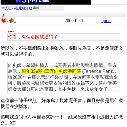
本人已不在此站活動
5
2009-09-12
quote
0
0
guest
你看，有個名師被通緝了
所以說，不要聽網路上亂捧亂說，要眼見為實，不是隨便爬文
就可以做得準的。
針灸師，希望知情人士或受害者主動與警方聯繫。警方
表示，
現年
35
歲的華裔針灸師潘同菋
(Terrence Pan)
涉
嫌
2008
年在庫比蒂諾行醫期間，在診所更衣室私藏錄影
機，將前來求醫婦女更衣時的情景拍錄下來，這些受害
婦女大部分可能是華裔，其中包括一名未成年女子。
這位前一陣子很紅，好像寫了幾本電子書，而且好像是用什麼
機器在測脈象。
當時我還叫 AA 神醫要來評一下，結果他沒有相中這個大好機
會。XD