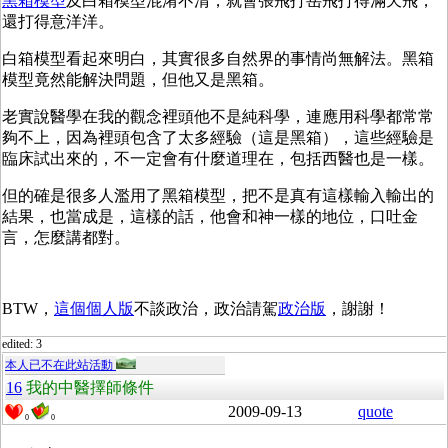
黑箱模型
及白箱模型混淆不清，就會張飛打岳飛打得滿天飛，
還打得意洋洋。
白箱模型看起來明白，其實很多自然界的事情尚無解法。黑箱
模型竟然能解決問題，但他又是黑箱。
老實說醫學在我的觀念裡頭他不是純科學，連應用科學都常常
夠不上，因為裡頭包含了太多經驗（這是黑箱），這些經驗是
臨床試出來的，不一定會有什麼道理在，包括西醫也是一樣。
但的確是很多人濫用了黑箱模型，把不是真有這樣輸入輸出的
結果，也當成是，這樣的話，他會和神一樣的地位，口吐金
言，怎麼講都對。
BTW，
這個個人版
不談政治，政治請駕
政治版
，謝謝！
edited: 3
本人已不在此站活動
16
我的中醫擇師條件
2009-09-13
quote
0
0