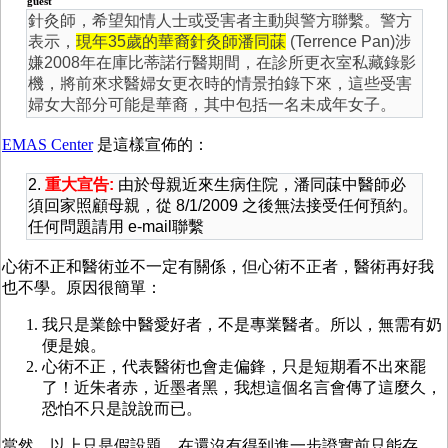
guest
針灸師，希望知情人士或受害者主動與警方聯繫。警方
表示，
現年
35
歲的華裔針灸師潘同菋
(Terrence Pan)
涉
嫌
2008
年在庫比蒂諾行醫期間，在診所更衣室私藏錄影
機，將前來求醫婦女更衣時的情景拍錄下來，這些受害
婦女大部分可能是華裔，其中包括一名未成年女子。
EMAS Center
是這樣宣佈的：
2.
重大宣告:
由於母親近來生病住院，潘同菋中醫師必
須回家照顧母親，從 8/1/2009 之後無法接受任何預約。
任何問題請用 e-mail聯繫
心術不正和醫術並不一定有關係，但心術不正者，醫術再好我
也不學。原因很簡單：
我只是業餘中醫愛好者，不是專業醫者。所以，無需有奶
便是娘。
心術不正，代表醫術也會走偏鋒，只是短期看不出來罷
了！近朱者赤，近墨者黑，我想這個名言會傳了這麼久，
恐怕不只是說說而已。
當然，以上只是假設題。在還沒有得到進一步證實前只能存