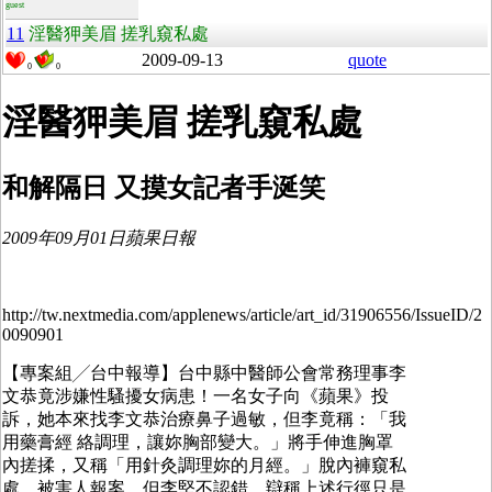
guest
11
淫醫狎美眉 搓乳窺私處
2009-09-13
quote
0
0
淫醫狎美眉 搓乳窺私處
和解隔日 又摸女記者手涎笑
2009年09月01日蘋果日報
http://tw.nextmedia.com/applenews/article/art_id/31906556/IssueID/2
0090901
【專案組╱台中報導】台中縣中醫師公會常務理事李
文恭竟涉嫌性騷擾女病患！一名女子向《蘋果》投
訴，她本來找李文恭治療鼻子過敏，但李竟稱：「我
用藥膏經 絡調理，讓妳胸部變大。」將手伸進胸罩
內搓揉，又稱「用針灸調理妳的月經。」脫內褲窺私
處，被害人報案，但李堅不認錯，辯稱上述行徑只是