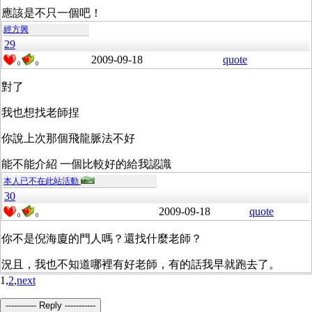
應該是不只一個吧！
經方興
29
2009-09-18
quote
0
0
對了
我也想找老師捏
你說上次那個飛龍脈法不好
能不能介紹 一個比較好的給我認識
本人已不在此站活動
30
2009-09-18
quote
0
0
你不是倪海廈的門人嗎？還找什麼老師？
況且，我也不知道哪裡有好老師，有的話我早就跑去了。
1,
2
,
next
----------- Reply -----------