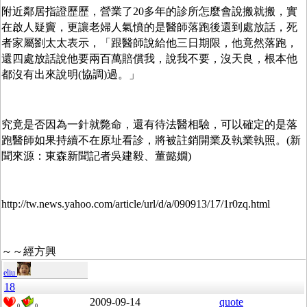
附近鄰居指證歷歷，營業了
多年的診所怎麼會說搬就搬，實
20
在啟人疑竇，更讓老婦人氣憤的是醫師落跑後還到處放話，死
者家屬劉太太表示，「跟醫師說給他三日期限，他竟然落跑，
還四處放話說他要兩百萬賠償我，說我不要，沒天良，根本他
都沒有出來說明
協調
過。」
(
)
究竟是否因為一針就斃命，還有待法醫相驗，可以確定的是落
跑醫師如果持續不在原址看診，將被註銷開業及執業執照。
新
(
聞來源：東森新聞記者吳建毅、董懿嫺
)
http://tw.news.yahoo.com/article/url/d/a/090913/17/1r0zq.html
～～經方興
eliu
18
2009-09-14
quote
0
0