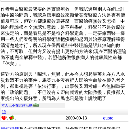
作者明白醫療最緊要的是實際療效，但我試過與別人在網上討
論中醫的問題，我認為應用療效來衡量某套醫療方法是否有價
值及可取，但對方卻說療效算甚麼，西醫治療無效又怎樣，中
醫的理論根本全無認知意義，是不科學的，科學並不是效療效
來決定的，而是看見是不是符合科學定義，一定要像西醫一樣
用一些人們看得明的科學術語把疾病的起因與治療原理解釋得
清清楚楚才行，所以現在保留這些中醫理論是訴緒無知的做
法，不可取，但對方又沒有提出更好的方法來(現在西醫的理論
尚不能完全解釋中醫)，若照他所做很多病人的健康與性命都
「休矣」。
這對方的原則與「嘴泡」無異，此亦今人想起馬英九在八八水
災救濟不力的事件，馬英九並沒有把人民的性命放在優先考之
列，卻重視是否「依法行事」，出事後又因考慮一些無關重要
的「政治問題」，不但沒有立即向就近的大陸救援，反推卻人
家提出的支援好意，所謂為人民也只是嘴上說說吧了
本人已不在此站活動
15
2009-09-13
quote
0
0