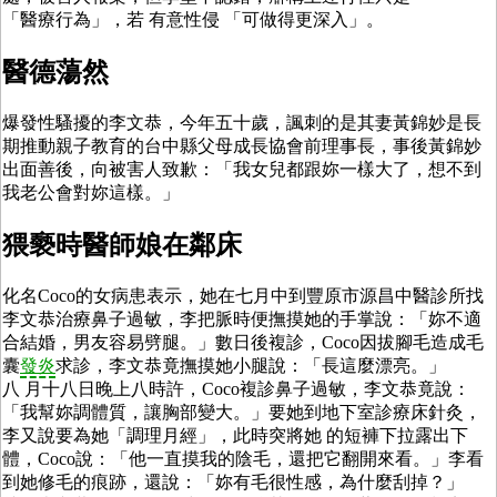
「醫療行為」，若 有意性侵 「可做得更深入」。
醫德蕩然
爆發性騷擾的李文恭，今年五十歲，諷刺的是其妻黃錦妙是長
期推動親子教育的台中縣父母成長協會前理事長，事後黃錦妙
出面善後，向被害人致歉：「我女兒都跟妳一樣大了，想不到
我老公會對妳這樣。」
猥褻時醫師娘在鄰床
化名Coco的女病患表示，她在七月中到豐原市源昌中醫診所找
李文恭治療鼻子過敏，李把脈時便撫摸她的手掌說：「妳不適
合結婚，男友容易劈腿。」數日後複診，Coco因拔腳毛造成毛
囊
發炎
求診，李文恭竟撫摸她小腿說：「長這麼漂亮。」
八 月十八日晚上八時許，Coco複診鼻子過敏，李文恭竟說：
「我幫妳調體質，讓胸部變大。」要她到地下室診療床針灸，
李又說要為她「調理月經」，此時突將她 的短褲下拉露出下
體，Coco說：「他一直摸我的陰毛，還把它翻開來看。」李看
到她修毛的痕跡，還說：「妳有毛很性感，為什麼刮掉？」