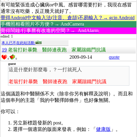
有可能緊張造成心臟病or中風。感冒哪需要打針，我現在感冒
通常沒有吃藥，反正幾天就好了。
覺得Android中文輸入法(注音、倉頡)不易輸入？→ gcin Android
手機照相看照片不方便？→ AndCamera
覺得鬧鐘/行事曆有改進的空間？→ AndAlarm
edited: 1
本人已不在此站活動
19
老翁打針暴斃 醫師連夜跑 家屬踹鐵門抗議
2009-09-14
quote
0
0
guest
這是什麼針那麼毒，？一打就死人
老翁打針暴斃 醫師連夜跑 家屬踹鐵門抗議
這個議題和中醫關係不大（除非你另有解釋及說明）。而且和
這個串列的主題「我的中醫擇師條件」也好像無關。
你可以：
另立新標題發新的 post。
選擇一個適當的版面來發表，例如：「
健康版
」。