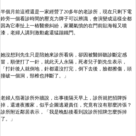
半個月前這裡還是一家經營了
多年的老診所，現在只剩下電
20
鈴旁一個看診時間的壓克力牌子可以辨識，會演變成這樣全都
因為它牽扯上一樁醫療糾紛，家屬氣憤的在門前貼海報又噴
漆，老婦人講到激動處還猛踹鐵門。
她沒想到先生只是陪她來診所看病，卻因被醫師聽診斷定感
冒，順便打了一針，就此天人永隔，死者兒子劉先生表示，
「打針後人就倒地，針都還沒打完，倒下去後，臉都擦傷，頭
撞破一個洞，頸椎也摔斷了。」
老婦人指著診所外牆說，出事後隔天早上，診所就把招牌拆
掉，還連夜搬家，似乎企圖逃避責任，究竟有沒有那麼誇張？
診所附近鄰居表示，「我是晚點後看到說診所招牌怎麼拆掉
了。」