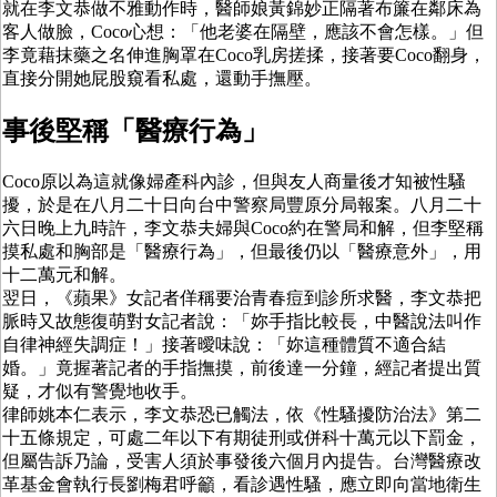
就在李文恭做不雅動作時，醫師娘黃錦妙正隔著布簾在鄰床為
客人做臉，Coco心想：「他老婆在隔壁，應該不會怎樣。」但
李竟藉抹藥之名伸進胸罩在Coco乳房搓揉，接著要Coco翻身，
直接分開她屁股窺看私處，還動手撫壓。
事後堅稱「醫療行為」
Coco原以為這就像婦產科內診，但與友人商量後才知被性騷
擾，於是在八月二十日向台中警察局豐原分局報案。八月二十
六日晚上九時許，李文恭夫婦與Coco約在警局和解，但李堅稱
摸私處和胸部是「醫療行為」，但最後仍以「醫療意外」，用
十二萬元和解。
翌日，《蘋果》女記者佯稱要治青春痘到診所求醫，李文恭把
脈時又故態復萌對女記者說：「妳手指比較長，中醫說法叫作
自律神經失調症！」接著曖味說：「妳這種體質不適合結
婚。」竟握著記者的手指撫摸，前後達一分鐘，經記者提出質
疑，才似有警覺地收手。
律師姚本仁表示，李文恭恐已觸法，依《性騷擾防治法》第二
十五條規定，可處二年以下有期徒刑或併科十萬元以下罰金，
但屬告訴乃論，受害人須於事發後六個月內提告。台灣醫療改
革基金會執行長劉梅君呼籲，看診遇性騷，應立即向當地衛生