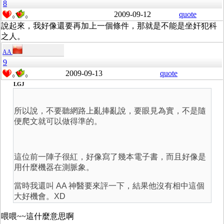
8
2009-09-12
quote
0
0
說起來，我好像還要再加上一個條件，那就是不能是坐奸犯科
之人。
AA
9
2009-09-13
quote
0
0
LGJ
所以說，不要聽網路上亂捧亂說，要眼見為實，不是隨
便爬文就可以做得準的。
這位前一陣子很紅，好像寫了幾本電子書，而且好像是
用什麼機器在測脈象。
當時我還叫 AA 神醫要來評一下，結果他沒有相中這個
大好機會。XD
喂喂~~這什麼意思啊