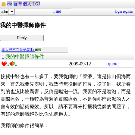
cht
台灣
個人
LGJ
Find
adm
login
register
我的中醫擇師條件
----------- Reply -----------
本人已不在此站活動
1
我的中醫擇師條件
2009-09-12
quote
0
0
接觸中醫也有一年多了，要我從師的「聲浪」還是排山倒海而
來。首先我要先表明，我暫時無從師的打算，從了師，我所看
到的也沒比較厲害，反倒是嘴泡一流。我要的不是嘴泡，而是
實際療效，一種較為普遍的實際療效，不是你那門那派的人才
會有效的話術療效。所以，請不要再來打擾我從師的問題了，
有好的老師我絕對比你先跑過去。
我擇師的條件很簡單：