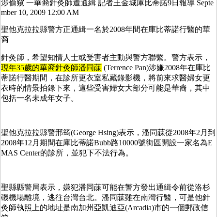
涉偷窺
一華裔針灸師遭通緝
記者王金城庫比蒂諾
9
日報導
Septe
mber 10, 2009 12:00 AM
聖他克拉拉縣警方正通緝一名於
2008
年間在庫比蒂諾行醫的華
裔
針灸師，希望知情人士或受害者主動與警方聯繫。警方表示，
現年
35
歲的華裔針灸師潘同菋
(Terrence Pan)
涉嫌
2008
年在庫比
蒂諾行醫期間，在診所更衣室私藏錄影機，將前來求醫婦女更
衣時的情景拍錄下來，這些受害婦女大部分可能是華裔，其中
包括一名未成年女子。
聖他克拉拉縣警邢筠
(George Hsing)
表示，潘同菋從
2008
年
2
月到
2008
年
12
月期間在庫比蒂諾
Bubb
路
10000
號街區開設一家名為
E
MAS Center
的診所，並犯下不法行為。
聖縣縣警局表示，嫌犯潘同菋可能在警方發出通緝令前從洛杉
磯機場離境，逃往台灣台北。潘同菋雖在南灣行醫，可是他針
灸師執照上的地址是南加州亞凱迪亞
(Arcadia)
市的一個郵政信