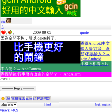
eliu
3
2009-09-05
quote
0
0
因為空間不夠，所以 delete掉了。
覺得Android中文
輸入法(注音、倉
頡)不易輸入？→
gcin Android
手機照相看照片
不方便？→ AndCamera
覺得鬧鐘/行事曆有改進的空間？→ AndAlarm
edited: 1
----------- Reply -----------
cht
電腦資訊
gcin
已解決問題
Find
adm
login
register
views:7469