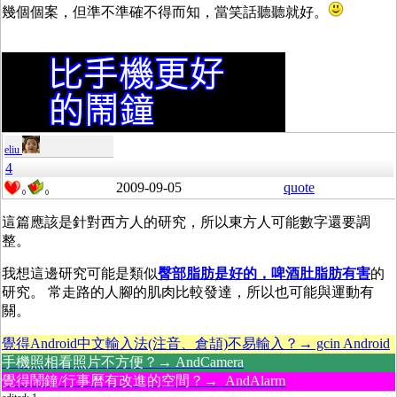
幾個個案，但準不準確不得而知，當笑話聽聽就好。
eliu
4
2009-09-05
quote
0
0
這篇應該是針對西方人的研究，所以東方人可能數字還要調
整。
我想這邊研究可能是類似
臀部脂肪是好的，啤酒肚脂肪有害
的
研究。 常走路的人腳的肌肉比較發達，所以也可能與運動有
關。
覺得Android中文輸入法(注音、倉頡)不易輸入？→ gcin Android
手機照相看照片不方便？→ AndCamera
覺得鬧鐘/行事曆有改進的空間？→ AndAlarm