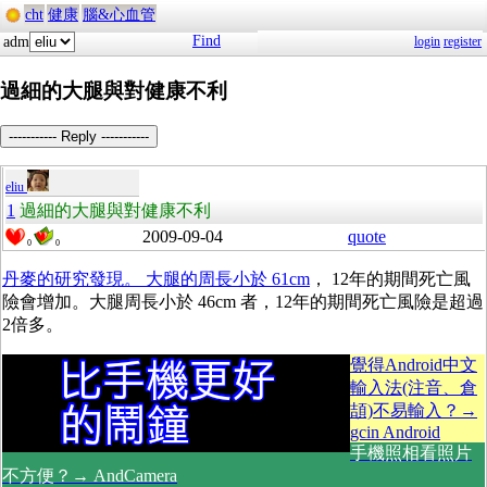
cht
健康
腦&心血管
Find
adm
login
register
過細的大腿與對健康不利
----------- Reply -----------
eliu
1
過細的大腿與對健康不利
2009-09-04
quote
0
0
丹麥的研究發現。 大腿的周長小於 61cm
， 12年的期間死亡風
險會增加。大腿周長小於 46cm 者，12年的期間死亡風險是超過
2倍多。
覺得Android中文
輸入法(注音、倉
頡)不易輸入？→
gcin Android
手機照相看照片
不方便？→ AndCamera