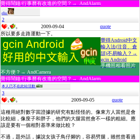
覺得鬧鐘/行事曆有改進的空間？→ AndAlarm
eliu
2
2009-09-04
quote
0
0
所以要多走路運動一下。
覺得Android中文
輸入法(注音、倉
頡)不易輸入？→
gcin Android
手機照相看照片
不方便？→ AndCamera
覺得鬧鐘/行事曆有改進的空間？→ AndAlarm
本人已不在此站活動
3
2009-09-05
quote
0
0
這種用絕對數字當證據的研究有點怪怪的。像東方人當然是會
比較細，像廋子和胖子，他們的大腿當然會不一樣的粗細。應
該是要有一個相對基準來做比較？
不過，題外話，據說女孩子鳥仔腳的，容易劈腿，雖然曾看過