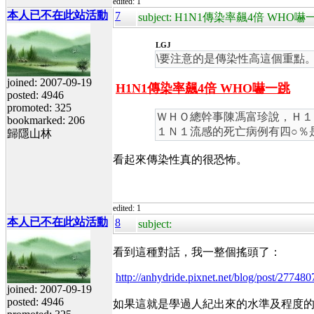
edited: 1
本人已不在此站活動
7
subject: H1N1傳染率飆4倍 WHO嚇
LGJ
\要注意的是傳染性高這個重點
joined: 2007-09-19
H1N1傳染率飆4倍 WHO嚇一跳
posted: 4946
promoted: 325
ＷＨＯ總幹事陳馮富珍說，Ｈ１
bookmarked: 206
１Ｎ１流感的死亡病例有四○％
歸隱山林
看起來傳染性真的很恐怖。
edited: 1
本人已不在此站活動
8
subject:
看到這種對話，我一整個搖頭了：
http://anhydride.pixnet.net/blog/post/277
joined: 2007-09-19
posted: 4946
如果這就是學過人紀出來的水準及程度