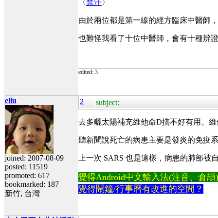
〈
禁汗
〉
由於兩位都是第一線的經方臨床中醫師
也難怪我看了十位中醫師，會有十種辨
edited: 3
eliu
2
subject:
去多曬太陽補充維他命D搞不好有用。維
聽新聞說死亡的病患主要是發炎的免疫
joined: 2007-08-09
上一次 SARS 也是這樣，病患的肺
posted: 11519
promoted: 617
覺得Android中文輸入法(注音、倉頡)不易
bookmarked: 187
覺得鬧鐘/行事曆有改進的空間？
新竹, 台灣