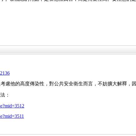
52136
待，但考慮他的高度傳染性，對公共安全衛生而言，不妨擴大解釋
看法：
cle?mid=3512
cle?mid=3511