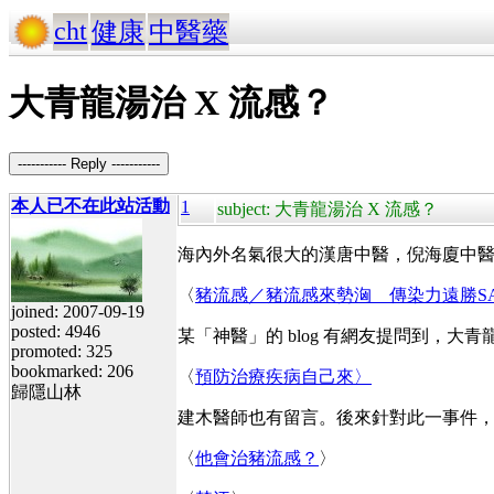
cht
健康
中醫藥
大青龍湯治 X 流感？
----------- Reply -----------
本人已不在此站活動
1
subject: 大青龍湯治 X 流感？
海內外名氣很大的漢唐中醫，倪海廈中
〈
豬流感／豬流感來勢洶 傳染力遠勝SA
joined: 2007-09-19
posted: 4946
某「神醫」的 blog 有網友提問到，大
promoted: 325
bookmarked: 206
〈
預防治療疾病自己來〉
歸隱山林
建木醫師也有留言。後來針對此一事件
〈
他會治豬流感？
〉