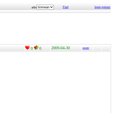
Find
login
register
adm
2009-04-30
0
0
quote