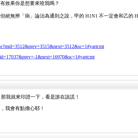
了有效果你是想要來咬我嗎？
絕無辨「病」論治為通則之說，甲的 H1N1 不一定會和乙的 
ticle?mid=3512&prev=3515&next=3512&sc=1#yartcmt
le?mid=17037&prev=-1&next=16970&sc=1#yartcmt
文章，那我就來印證一下，看是誰在說謊！
醫，我會有點擔心耶！