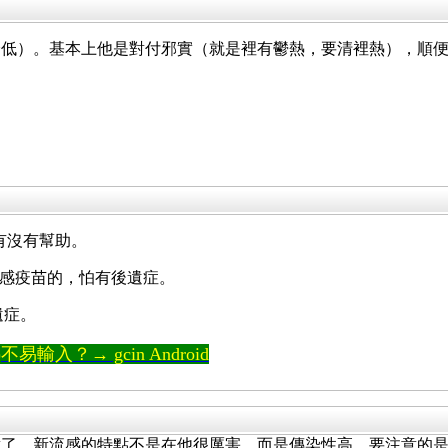
降低）。基本上他是對付邪實（就是裡有鬱熱，要清裡熱），順
道有沒有幫助。
 流感疫苗的，怕有後遺症。
遺症。
輸入？→ gcin Android
對了。新流感的特點不是在他很厲害，而是傳染性高。要注意的