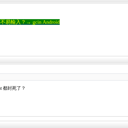
輸入？→ gcin Android
t 都封死了？