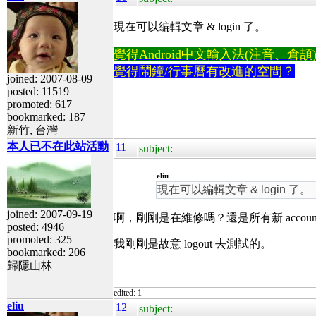
現在可以編輯文章 & login 了。
覺得Android中文輸入法(注音、倉頡)不易
覺得鬧鐘/行事曆有改進的空間？
joined: 2007-08-09
posted: 11519
promoted: 617
bookmarked: 187
新竹, 台灣
本人已不在此站活動
11
subject:
eliu
現在可以編輯文章 & login 了。
joined: 2007-09-19
啊，剛剛是在維修嗎？還是所有新 accoun
posted: 4946
promoted: 325
我剛剛是故意 logout 去測試的。
bookmarked: 206
歸隱山林
edited: 1
eliu
12
subject: