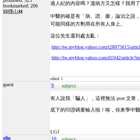
promoted: 325
過人紀的內容嗎？溫病方又怎樣？我用
bookmarked: 206
歸隱山林
中醫的確是有「病、證、脈」論治之說，但
可能同樣的方劑用在所有人身上。
這位先生還到處去亂：
http://tw.myblog.yahoo.com/t28975815/ar
http://tw.myblog.yahoo.com/il1942/artic
edited: 1
guest
9
subject:
有人說我「騙人」，這裡無法 post 
底下的印證碼要輸入啦！唉，你來學中
LGJ
eliu
10
subject: