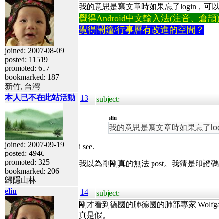
我的意思是寫文章時如果忘了login，可以在輸入驗
覺得Android中文輸入法(注音、倉頡)不易
覺得鬧鐘/行事曆有改進的空間？
joined: 2007-08-09
posted: 11519
promoted: 617
bookmarked: 187
新竹, 台灣
本人已不在此站活動
13
subject:
eliu
我的意思是寫文章時如果忘了login，
joined: 2007-09-19
i see.
posted: 4946
promoted: 325
我以為剛剛真的無法 post。我猜是印證碼
bookmarked: 206
歸隱山林
eliu
14
subject:
剛才看到德國的肺德國的肺部專家 Wolfgang Wod
真是假。