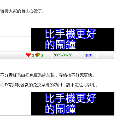
就留待大家的自由心證了。
2009-04-30
quote
0
0
果不分青紅皂白把免疫系統加強，弄錯搞不好死更快。
他命D有抑制發炎的免疫系統的功用，說不定也可以用。