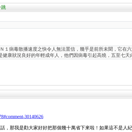
一跳
。
Ｎ１病毒散播速度之快令人無法置信，幾乎是前所未聞，它在六
是健康狀況良好的年輕成年人，他們因病毒引起高燒，五至七天
48078#comment-30140626
的話，那我是勸大家好好把那個幾十萬省下來啦！如果這不是人