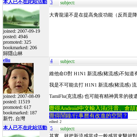
本人已不在此站活動
3
subject:
大青龍湯不是在提高免疫功能（反而是
joined: 2007-09-19
posted: 4946
promoted: 325
bookmarked: 206
歸隱山林
eliu
4
subject:
維他命D對 H1N1 新流感(豬流感)不知
我是不可能去打 H1N1 新流感(豬流感)
joined: 2007-08-09
TamiFlu(克流感) 也可能有精神異常的後
posted: 11519
promoted: 617
覺得Android中文輸入法(注音、倉頡)不易
bookmarked: 187
覺得鬧鐘/行事曆有改進的空間？
新竹, 台灣
edited: 2
本人已不在此站活動
5
subject:
其實，就把新流感當成一般感冒來醫就