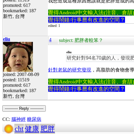
我想造成這種原因應該就是肥胖造成的高
promoted: 617
bookmarked: 187
覺得Android中文輸入法(注音、倉頡)不易
新竹, 台灣
覺得鬧鐘/行事曆有改進的空間？
edited: 1
eliu
4
subject: 肥胖者較笨？
eliu
研究針對94名70歲的人，發現
針對老鼠的研究發現
，高脂肪的食物會
joined: 2007-08-09
posted: 11519
覺得Android中文輸入法(注音、倉頡)不易
promoted: 617
覺得鬧鐘/行事曆有改進的空間？
bookmarked: 187
新竹, 台灣
----------- Reply -----------
CC:
腦神經
糖尿病
cht
健康
肥胖