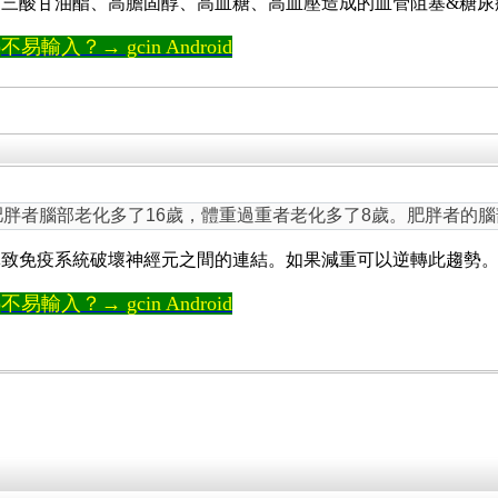
三酸甘油酯、高膽固醇、高血糖、高血壓造成的血管阻塞&糖尿
輸入？→ gcin Android
肥胖者腦部老化多了16歲，體重過重者老化多了8歲。肥胖者的
導致免疫系統破壞神經元之間的連結。如果減重可以逆轉此趨勢
輸入？→ gcin Android