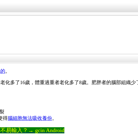
真的
。
部老化多了16歲，體重過重者老化多了8歲。肥胖者的腦部組織少
破裂
使得
腦細胞無法吸收養份
。
輸入？→ gcin Android