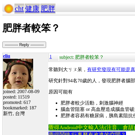
cht
健康
肥胖
肥胖者較笨？
----------- Reply -----------
eliu
1
subject: 肥胖者較笨？
常聽到大ㄎㄡ呆，
有研究發現有可能是
研究針對94名70歲的人，發現肥胖者腦
joined: 2007-08-09
原因可能有
posted: 11519
promoted: 617
肥胖者較少活動，刺激腦神經
bookmarked: 187
腦血管阻塞 or 高血壓造成腦血管
新竹, 台灣
肥胖者容易有糖尿病，胰島素阻抗
覺得Android中文輸入法(注音、倉頡)不易
覺得鬧鐘/行事曆有改進的空間？