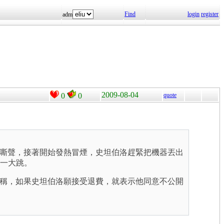
Find
login
register
adm
2009-08-04
0
0
quote
出嘶嘶聲，接著開始發熱冒煙，史坦伯洛趕緊把機器丟出
了一大跳。
稱，如果史坦伯洛願接受退費，就表示他同意不公開