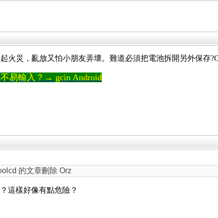
火災，亂放又怕小朋友弄壞。難道必須把電池拆開另外保存?Or
輸入？→ gcin Android
cd 的文章刪除 Orz
東來裝嗎？這樣好像有點危險？