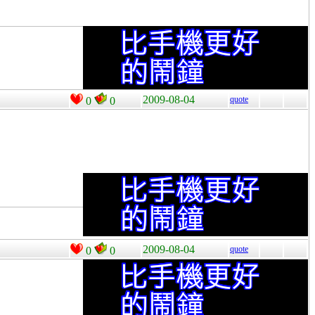
2009-08-04
quote
0
0
2009-08-04
quote
0
0