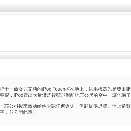
十一歲女兒艾莉的iPod Touch掉在地上，結果機器先是發
聲響，iPod冒出大量濃煙後彈飛到離地三公尺的空中，讓他嚇
，該公司後來致函給他否認任何過失，但願提供退費。信上還聲
字，並公開此事。