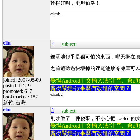
幹得好啊，史坦伯洛！
edited: 1
eliu
2
subject:
鋰電池似乎是很可怕的東西，哪天掛在
之前還聽過快壞掉的鋰電池放冷凍庫可以
joined: 2007-08-09
覺得Android中文輸入法(注音、倉頡)不易
posted: 11519
覺得鬧鐘/行事曆有改進的空間？
promoted: 617
edited: 2
bookmarked: 187
新竹, 台灣
eliu
3
subject:
剛才做了一件傻事，不小心把 coolcd 的文
覺得Android中文輸入法(注音、倉頡)不易
覺得鬧鐘/行事曆有改進的空間？