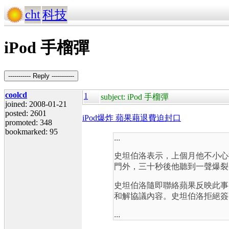
cht
科技
iPod 手榴彈
----------- Reply -----------
coolcd
1
subject: iPod 手榴彈
joined: 2008-01-21
posted: 2601
iPod爆炸 蘋果藉退費迫封口
promoted: 348
bookmarked: 95
...
史坦伯洛表示，上個月他不小心把
門外，三十秒後他聽到一聲爆裂
史坦伯洛隨即聯絡蘋果反映此事
和解協議內容。史坦伯洛拒絕簽
...