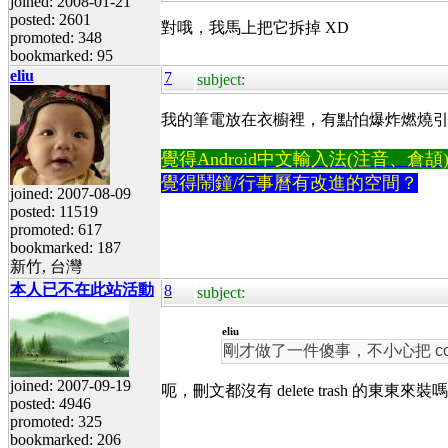
joined: 2008-01-21
posted: 2601
對哦，我馬上把它拆掉 XD
promoted: 348
bookmarked: 95
eliu
7
subject:
我的筆電放在衣櫥裡，有點怕爆炸燃燒引起
覺得Android中文輸入法(注音、倉頡)不易
覺得鬧鐘/行事曆有改進的空間？
joined: 2007-08-09
posted: 11519
promoted: 617
bookmarked: 187
新竹, 台灣
本人已不在此站活動
8
subject:
eliu
剛才做了一件傻事，不小心把 cool
joined: 2007-09-19
呃，刪文都沒有 delete trash 的東
posted: 4946
promoted: 325
bookmarked: 206