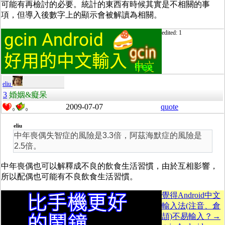
可能有再檢討的必要。統計的東西有時候其實是不相關的事
項，但導入後數字上的顯示會被解讀為相關。
edited: 1
eliu
3
婚姻&癡呆
2009-07-07
quote
0
0
eliu
中年喪偶失智症的風險是3.3倍，阿茲海默症的風險是
2.5倍。
中年喪偶也可以解釋成不良的飲食生活習慣，由於互相影響，
所以配偶也可能有不良飲食生活習慣。
覺得Android中文
輸入法(注音、倉
頡)不易輸入？→