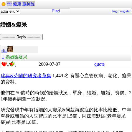
cht
健康
腦神經
Find
adm
login
register
婚姻&癡呆
----------- Reply -----------
eliu
1
婚姻&癡呆
2009-07-07
quote
0
0
瑞典&芬蘭的研究者蒐集
1,449 名 有關心血管疾病、老化、癡呆
的資料。
他們在 50歲時的時候的婚姻狀況，單身、結婚、離婚、喪偶。2
1年後再調查一次狀況。
研究發現中年有婚姻的人癡呆&阿茲海默症的比率比較低。中年
單身或離婚的人失智症的比率是1.5倍，阿茲海默症(老年癡呆
症)的比率是1.8倍。