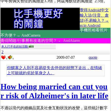
中年喪偶失智症的風險是3.3倍，阿茲海默症的風險是 2.5倍。
覺得Android中文
輸入法(注音、倉
頡)不易輸入？→
gcin Android
手機照相看照片
不方便？→ AndCamera
覺得鬧鐘/行事曆有改進的空間？→ AndAlarm
本人已不在此站活動
2
2009-07-07
quote
0
0
但鰥寡之人則不容易從失去伴侶的狀態下走出，在情緒
上可能就約劣於單身之人。
How being married can cut you
r risk of Alzheimer's in later life
不過以現代的婚姻品質及社會互動狀況的改變，這些統計數字