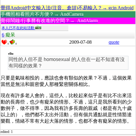
覺得Android中文輸入法(注音、倉頡)不易輸入？→ gcin Android
手機照相看照片不方便？→ AndCamera
覺得鬧鐘/行事曆有改進的空間？→ AndAlarm
本人已不在此站活動
6
癡呆
2009-07-08
quote
0
0
eliu
同性的人但不是 homosexual 的人住在一起不知道有沒
有同樣的效果？
只要是氣味相投的，應該也會有類似的效果？不過，這個效果
當然是無法和親密愛人那種緊密關係相比。
現在有許多老人會的，這些人，比較起來似乎是有比不出來活
動的長壽些，也少有癡呆的情形。不過，這只是我所看到的少
數例子，做不得準，因為我有許多長壽的親戚（都是有九十歲
以上的），他們都不太出外活動，但有個共通點就是性情豁達
樂觀，情緒不常有大起大落的情形，也都不會有癡呆的情形。
edited: 1