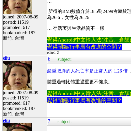
…
所得的BMI數值介於18.5到24.99者屬
joined: 2007-08-09
為26.6，女性為26.26
posted: 11519
promoted: 617
…
存活著與生活品質不一樣
bookmarked: 187
新竹, 台灣
覺得Android中文輸入法(注音、倉頡)不易
覺得鬧鐘/行事曆有改進的空間？
edited: 2
eliu
6
subject:
嚴重肥胖的人死亡率是正常人的 1.26 倍
體重過輕比體重過重更不健康。
joined: 2007-08-09
覺得Android中文輸入法(注音、倉頡)不易
posted: 11519
覺得鬧鐘/行事曆有改進的空間？
promoted: 617
bookmarked: 187
新竹, 台灣
eliu
7
subject: