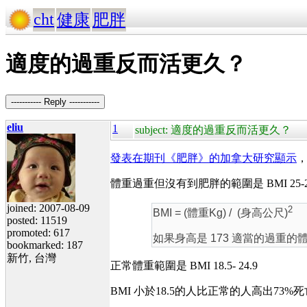
cht
健康
肥胖
適度的過重反而活更久？
----------- Reply -----------
eliu
1
subject: 適度的過重反而活更久？
發表在期刊《肥胖》的加拿大研究顯示
，
體重過重但沒有到肥胖的範圍是 BMI 25-
joined: 2007-08-09
2
BMI = (體重Kg) / (身高公尺)
posted: 11519
promoted: 617
如果身高是 173 適當的過重的體重
bookmarked: 187
新竹, 台灣
正常體重範圍是 BMI 18.5- 24.9
BMI 小於18.5的人比正常的人高出7