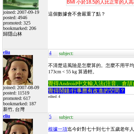
BMI 小於18.5的人比正常的人
joined: 2007-09-19
這個數據會不會嚴重了點？
posted: 4946
promoted: 325
bookmarked: 206
歸隱山林
eliu
4
subject:
不清楚這風險是怎麼算的。怎麼不用平均壽
173cm < 55 kg 算過輕。
覺得Android中文輸入法(注音、倉頡)不易
joined: 2007-08-09
覺得鬧鐘/行事曆有改進的空間？
posted: 11519
edited: 4
promoted: 617
bookmarked: 187
新竹, 台灣
eliu
5
subject:
根據一項
迄今針對七十到七十五歲老年