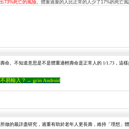
高出73%死亡的風險
。體重過重的人比正常的人少了17%的死亡風
命。不知道意思是不是體重過輕壽命是正常人的 1/1.73，這樣
輸入？→ gcin Android
人所做的最詳盡研究，過重有助於老年人更長壽，維持「理想」