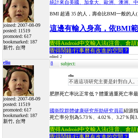
統計來自美國、加拿大、歐洲、澳洲、
BMI 超過 35 的人，壽命比BMI一般的人(1
joined: 2007-08-09
這邊有輸入身高，依BMI範
posted: 11519
promoted: 617
bookmarked: 187
覺得Android中文輸入法(注音、倉頡)不易
新竹, 台灣
覺得鬧鐘/行事曆有改進的空間？
edited: 2
eliu
8
subject:
eliu
不過這項研究主要是針對白人。
肥胖死亡率比正常低？體重過重死亡率
joined: 2007-08-09
posted: 11519
promoted: 617
國衛院群體健康研究所助研究員莊
紹源指
bookmarked: 187
死亡率分別為5.73％、4.02％、3.27
新竹, 台灣
覺得Android中文輸入法(注音、倉頡)不易
覺得鬧鐘/行事曆有改進的空間？