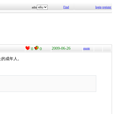
Find
login
register
adm
2009-06-26
0
0
quote
以上的成年人。