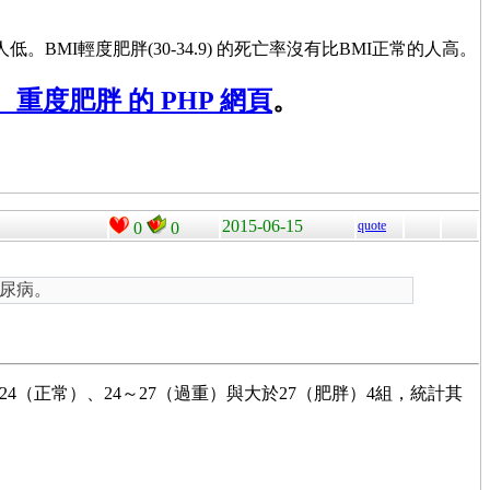
正常的人低。BMI輕度肥胖(30-34.9) 的死亡率沒有比BMI正常的人高。
度肥胖 的 PHP 網頁
。
2015-06-15
quote
0
0
尿病。
～24（正常）、24～27（過重）與大於27（肥胖）4組，統計其