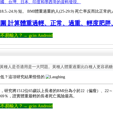
中國、台灣、日本、印度和墨西哥的資料發現。
8.5.-24.9) 短。 BMI體重過重的人(25-29.9) 死亡率反而比
圍 計算體重過輕、正常、過重、輕度肥胖、重
輸入？→ gcin Android
黃種人是否適用是一大問題。黃種人體重過重比白種人更容易糖
最低？這項研究結果怪怪的
，研究將1512位65歲以上長者的BMI分為小於22（偏瘦）、22
％與3.69％，證實體重最輕的長者死亡風險最高。
輸入？→ gcin Android