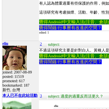
有人認為體重過重有些保護的作用，例
這項研究有考慮抽煙、活動、年齡、性
覺得Android中文輸入法(注音、倉頡)不易
覺得鬧鐘/行事曆有改進的空間？
edited: 1
eliu
2
subject:
不過這項研究主要是針對白人。黃種人
覺得Android中文輸入法(注音、倉頡)不易
覺得鬧鐘/行事曆有改進的空間？
joined: 2007-08-09
posted: 11519
promoted: 617
bookmarked: 187
新竹, 台灣
本人已不在此站活動
3
subject: 適度的過重反而活更久？
eliu