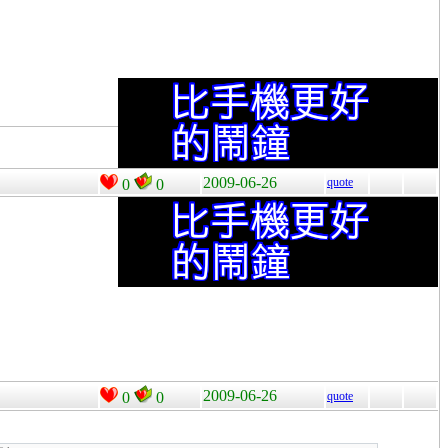
2009-06-26
quote
0
0
2009-06-26
0
0
quote