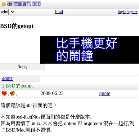
cht
電腦資訊
BSD
Find
adm
login
register
BSD的getopt
----------- Reply -----------
企鵝狂
1
BSD的getopt
2009-06-23
quote
0
0
這個應該是libc裡面的吧？
不知道bsd-like的os裡面用的都是什麼版本,
因為用習慣了linux, 常常會把 option 跟 argument 混在一起打,到
了BSD/Mac就很不習慣。