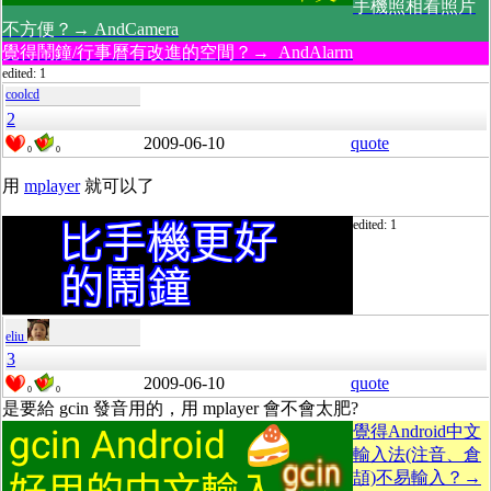
手機照相看照片
不方便？→ AndCamera
覺得鬧鐘/行事曆有改進的空間？→ AndAlarm
edited: 1
coolcd
2
2009-06-10
quote
0
0
用
mplayer
就可以了
edited: 1
eliu
3
2009-06-10
quote
0
0
是要給 gcin 發音用的，用 mplayer 會不會太肥?
覺得Android中文
輸入法(注音、倉
頡)不易輸入？→