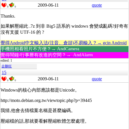
2009-06-11
quote
0
0
Thanks.
如果解壓縮此 .7z 到非 Big5 語系的 windows 會變成亂碼?好奇有
沒有支援 UTF-16 的 ?
覺得Android中文輸入法(注音、倉頡)不易輸入？→ gcin Android
手機照相看照片不方便？→ AndCamera
覺得鬧鐘/行事曆有改進的空間？→ AndAlarm
edited: 1
企鵝狂
15
2009-06-11
quote
0
0
Windows的核心內部應該都是Unicode。
http://moto.debian.org.tw/viewtopic.php?p=39445
我猜,他會去猜檔案名稱是甚麼編碼。
壓縮檔的話,那就要看解壓縮軟體怎麼處理。