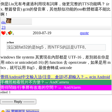
倒是Liu兄有考慮過利用現有詞庫，做更完整的TTS功能嗎？ (e
x. 整篇發音) gcin的發音庫，其他類似功能的oss軟體都還不能比
啊！
eliu
23
2010-07-19
quote
0
0
ychao
沒記錯fat32的是big5，而NTFS的話是UTF8。
windows file systems 其實現在內部都是 UTF-16，差別就在你是
用 mbcs or unicode(utf-16) 的 function 去 open/create，如果是用 m
bcs，就可以用 Big5，最後會轉成 unicode
覺得Android中文輸入法(注音、倉頡)不易輸入？→ gcin Android
手機照相看照片不方便？→ AndCamera
覺得鬧鐘/行事曆有改進的空間？→ AndAlarm
edited: 1
----------- Reply -----------
cht
電腦資訊
Windows