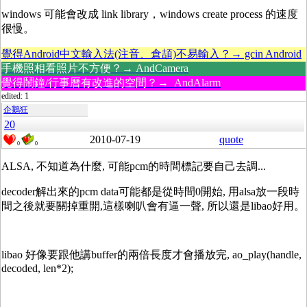
windows 可能會改成 link library，windows create process 的速度
很慢。
覺得Android中文輸入法(注音、倉頡)不易輸入？→ gcin Android
手機照相看照片不方便？→ AndCamera
覺得鬧鐘/行事曆有改進的空間？→ AndAlarm
edited: 1
企鵝狂
20
2010-07-19
quote
0
0
ALSA, 不知道為什麼, 可能pcm的時間標記要自己去調...
decoder解出來的pcm data可能都是從時間0開始, 用alsa放一段時
間之後就要關掉重開,這樣喇叭會有逼一聲, 所以還是libao好用。
libao 好像要跟他講buffer的兩倍長度才會播放完, ao_play(handle,
decoded, len*2);