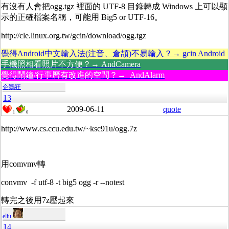
有沒有人會把ogg.tgz 裡面的 UTF-8 目錄轉成 Windows 上可以顯
示的正確檔案名稱，可能用 Big5 or UTF-16。
http://cle.linux.org.tw/gcin/download/ogg.tgz
覺得Android中文輸入法(注音、倉頡)不易輸入？→ gcin Android
手機照相看照片不方便？→ AndCamera
覺得鬧鐘/行事曆有改進的空間？→ AndAlarm
企鵝狂
13
2009-06-11
quote
1
0
http://www.cs.ccu.edu.tw/~ksc91u/ogg.7z
用comvmv轉
convmv -f utf-8 -t big5 ogg -r --notest
轉完之後用7z壓起來
eliu
14