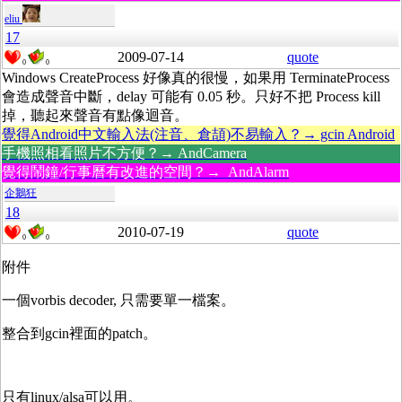
eliu
17
2009-07-14
quote
0
0
Windows CreateProcess 好像真的很慢，如果用 TerminateProcess
會造成聲音中斷，delay 可能有 0.05 秒。只好不把 Process kill
掉，聽起來聲音有點像迴音。
覺得Android中文輸入法(注音、倉頡)不易輸入？→ gcin Android
手機照相看照片不方便？→ AndCamera
覺得鬧鐘/行事曆有改進的空間？→ AndAlarm
企鵝狂
18
2010-07-19
quote
0
0
附件
一個vorbis decoder, 只需要單一檔案。
整合到gcin裡面的patch。
只有linux/alsa可以用。