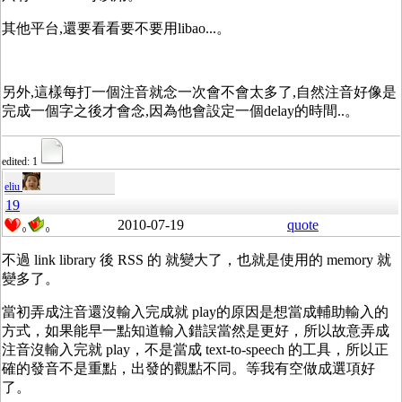
其他平台,還要看看要不要用libao...。
另外,這樣每打一個注音就念一次會不會太多了,自然注音好像是
完成一個字之後才會念,因為他會設定一個delay的時間..。
edited: 1
eliu
19
2010-07-19
quote
0
0
不過 link library 後 RSS 的 就變大了，也就是使用的 memory 就
變多了。
當初弄成注音還沒輸入完成就 play的原因是想當成輔助輸入的
方式，如果能早一點知道輸入錯誤當然是更好，所以故意弄成
注音沒輸入完就 play，不是當成 text-to-speech 的工具，所以正
確的發音不是重點，出發的觀點不同。等我有空做成選項好
了。