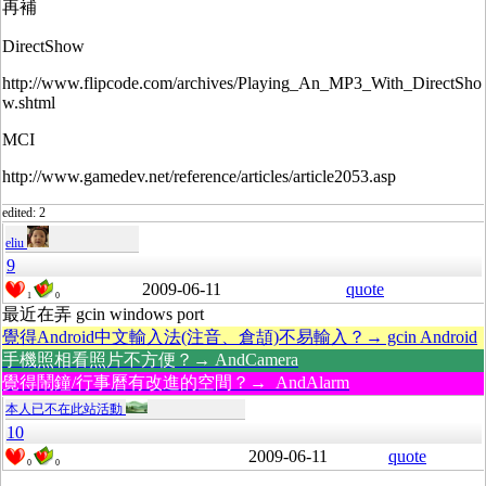
再補
DirectShow
http://www.flipcode.com/archives/Playing_An_MP3_With_DirectSho
w.shtml
MCI
http://www.gamedev.net/reference/articles/article2053.asp
edited: 2
eliu
9
2009-06-11
quote
1
0
最近在弄 gcin windows port
覺得Android中文輸入法(注音、倉頡)不易輸入？→ gcin Android
手機照相看照片不方便？→ AndCamera
覺得鬧鐘/行事曆有改進的空間？→ AndAlarm
本人已不在此站活動
10
2009-06-11
quote
0
0