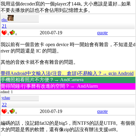
我用這個decoder寫的一個player才144k, 大小應該是還好...如果
不要去播放的話也不會佔用到記憶體太多。
eliu
21
2010-07-19
quote
0
0
我以前有一個音效卡 open device 時一開始會有雜音，不知道是d
river 的問題還是 IC 的問題。
其他的音效卡就不會有雜音的問題。
覺得Android中文輸入法(注音、倉頡)不易輸入？→ gcin Android
手機照相看照片不方便？→ AndCamera
覺得鬧鐘/行事曆有改進的空間？→ AndAlarm
edited: 1
ychao
22
2010-07-19
quote
0
0
編碼的話，沒記錯fat32的是big5，而NTFS的話是UTF8。有個很
大的問題是舊的軟體，還有像zip的話沒有辦法支援utf8。