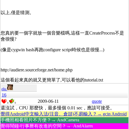
以上,僅是猜測。
您真的要一個字就放一個音樂檔嗎,這樣一直CreateProcess不是
會很慢?
(像是cygwin bash再跑configure script時候也是很慢...)
http://audiere.sourceforge.net/home.php
這個看起來真的就又更簡單了,可以看他的tutorial.txt
eliu
16
2009-06-11
quote
0
0
還沒試，CPU 那麼快，最多慢個 0.01 sec，應該可接受。
覺得Android中文輸入法(注音、倉頡)不易輸入？→ gcin Android
手機照相看照片不方便？→ AndCamera
覺得鬧鐘/行事曆有改進的空間？→ AndAlarm