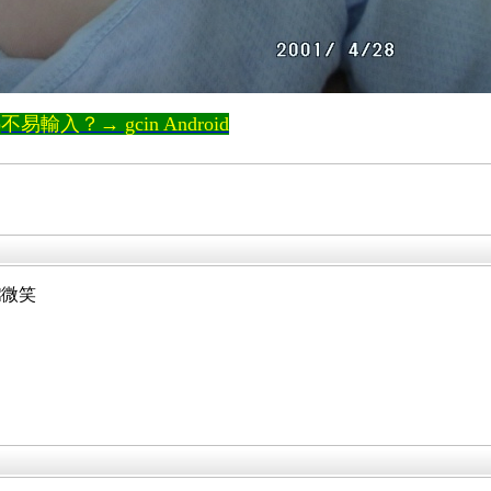
輸入？→ gcin Android