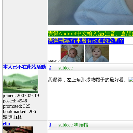
覺得Android中文輸入法(注音、倉頡)不易
覺得鬧鐘/行事曆有改進的空間？
edited: 2
本人已不在此站活動
2
subject:
我覺得，左上角那張載帽子的最好看。
joined: 2007-09-19
posted: 4946
promoted: 325
bookmarked: 206
歸隱山林
eliu
3
subject: 狗頭帽