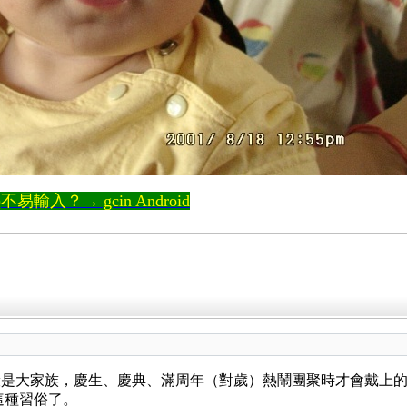
輸入？→ gcin Android
是大家族，慶生、慶典、滿周年（對歲）熱鬧團聚時才會戴上的
這種習俗了。