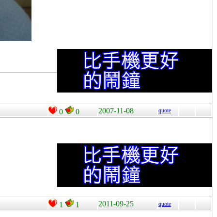
2007-11-08
quote
0
0
2011-09-25
1
1
quote