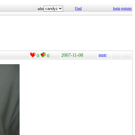
Find
login
register
adm
2007-11-08
quote
0
0