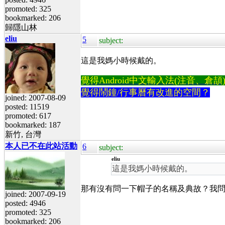
promoted: 325
bookmarked: 206
歸隱山林
eliu
5
subject:
這是我媽小時候戴的。
覺得Android中文輸入法(注音、倉頡)不易
覺得鬧鐘/行事曆有改進的空間？
joined: 2007-08-09
posted: 11519
promoted: 617
bookmarked: 187
新竹, 台灣
本人已不在此站活動
6
subject:
eliu
這是我媽小時候戴的。
那有沒有問一下帽子的名稱及典故？我
joined: 2007-09-19
posted: 4946
promoted: 325
bookmarked: 206