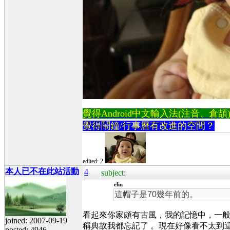
覺得Android中文輸入法(注音、倉頡)不易
覺得鬧鐘/行事曆有改進的空間？
edited: 2
本人已不在此站活動
4
subject:
eliu
這帽子是70幾年前的。
看起來你家頗有古風，我的記憶中，一般
joined: 2007-09-19
稱典故我都忘記了 。現在好像看不太到
posted: 4946