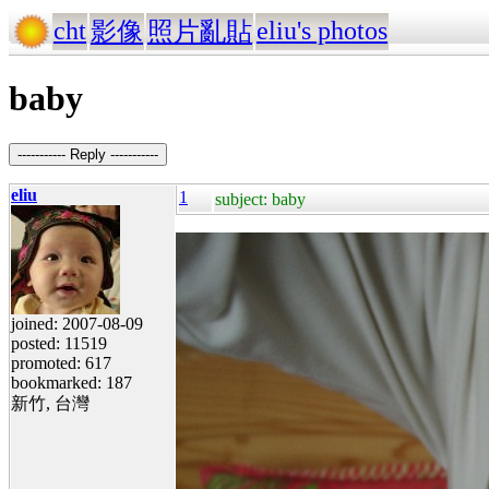
cht
eliu's photos
影像
照片亂貼
baby
----------- Reply -----------
eliu
1
subject: baby
joined: 2007-08-09
posted: 11519
promoted: 617
bookmarked: 187
新竹, 台灣