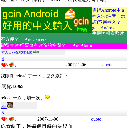
覺得Android中文
輸入法(注音、倉
頡)不易輸入？→
gcin Android
手機照相看照片
不方便？→ AndCamera
覺得鬧鐘/行事曆有改進的空間？→ AndAlarm
本人已不在此站活動
4
2007-11-06
quote
0
0
我剛剛 reload 了一下，是會累計：
閱覽:
13965
reload 一次，加一次。
eliu
5
2007-11-06
quote
0
0
你看錯了，是每個目錄的最後面