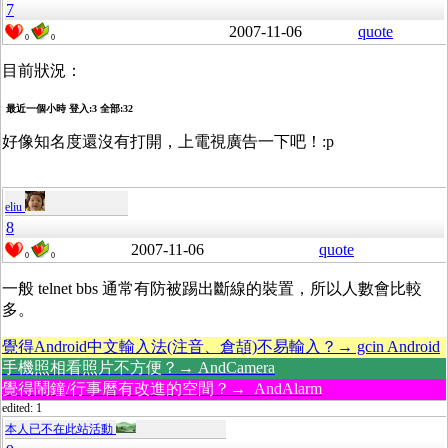
7
2007-11-06
quote
0
0
目前狀況：
最近一個小時 登入:3 全部:32
好像知名度還沒有打開，上電視廣告一下吧！:p
eliu
8
2007-11-06
quote
0
0
一般 telnet bbs 通常有防被踢出斷線的裝置，所以人數會比較
多。
覺得Android中文輸入法(注音、倉頡)不易輸入？→ gcin Android
手機照相看照片不方便？→ AndCamera
覺得鬧鐘/行事曆有改進的空間？→ AndAlarm
edited: 1
本人已不在此站活動