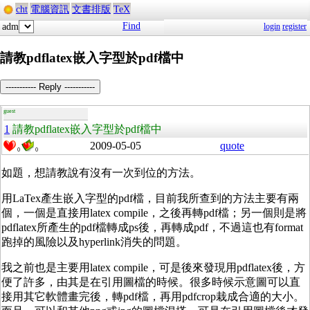
cht
電腦資訊
文書排版
TeX
Find
adm
login
register
請教pdflatex嵌入字型於pdf檔中
----------- Reply -----------
guest
1
請教pdflatex嵌入字型於pdf檔中
2009-05-05
quote
0
0
如題，想請教說有沒有一次到位的方法。
用LaTex產生嵌入字型的pdf檔，目前我所查到的方法主要有兩
個，一個是直接用latex compile，之後再轉pdf檔；另一個則是將
pdflatex所產生的pdf檔轉成ps後，再轉成pdf，不過這也有format
跑掉的風險以及hyperlink消失的問題。
我之前也是主要用latex compile，可是後來發現用pdflatex後，方
便了許多，由其是在引用圖檔的時候。很多時候示意圖可以直
接用其它軟體畫完後，轉pdf檔，再用pdfcrop栽成合適的大小。