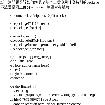
話，這問題又該如何解呢？基本上我沒用什麼特別的package，
不過還是附上部分tex code，希望會有幫助：
\documentclass[a4paper,10pt]{article}
\usepackage[T1]{fontenc}
\usepackage{fourier}
\usepackage{ucs}
\usepackage[utf8x]{inputenc}
\usepackage[french, german, english]{babel}
\usepackage{graphicx}
\graphicspath{{img_files/}}
\title{Title Here}
\author{author name here}
\date{}
\begin{document}
\maketitle
...
\begin{figure}[h]
\centering
\includegraphics[width=0.8\textwidth]{graphic name(p
df file)} %該圖內含Type 3 font
\caption{caption here} \label{fig:graphicname}