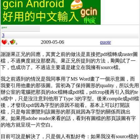
guest
3
2009-05-06
quote
0
0
謝謝果正兄的回應，其實之前的做法是直接把pdf檔轉成raster圖
檔，不過爽度就沒那麼高。果正兄所提到的方法，剛剛試了一
下，也成功了。不過這主要還是建立在我擁有source檔。
我之前遇到的情況是我同事用了MS Word畫了一個示意圖，而
我要引用他畫的那張圖。當初為了保持圖形的quality，所以先用
辦公室的電腦把那頁的doc檔轉成pdf檔，pdfcrop後再引入我的te
x檔中，只是沒注意到他用了Type 3的字型。後來compile成pdf檔
後，才發現xpdf因為字型的原因不能看。基本上可以打開該
檔，只是每當瀏覽到該圖形的那頁就因為字型的關係而跳出
來。如果用adobe reader來看的話，看到有圖檔的那頁該圖有字
的地方就呈現一片空白。
目前可說是解決了，只是個人有點好奇：如果我沒有source檔的