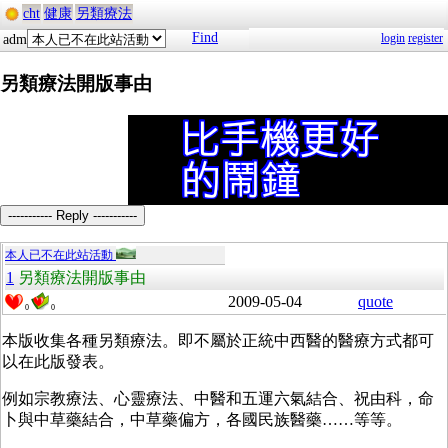
cht
健康
另類療法
Find
login
register
adm
另類療法開版事由
----------- Reply -----------
本人已不在此站活動
1
另類療法開版事由
2009-05-04
quote
0
0
本版收集各種另類療法。即不屬於正統中西醫的醫療方式都可
以在此版發表。
例如宗教療法、心靈療法、中醫和五運六氣結合、祝由科，命
卜與中草藥結合，中草藥偏方，各國民族醫藥……等等。