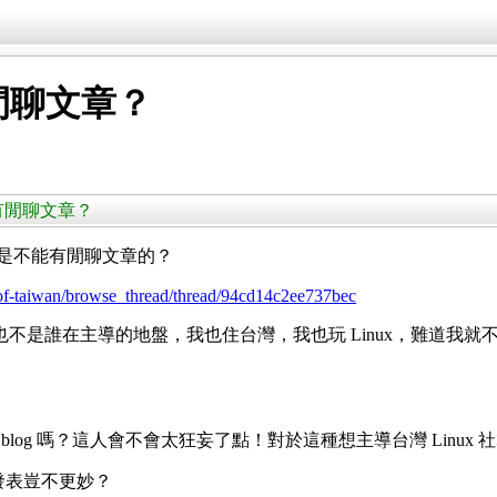
能有閒聊文章？
 不能有閒聊文章？
og 是不能有閒聊文章的？
x-of-taiwan/browse_thread/thread/94cd14c2ee737bec
，也不是誰在主導的地盤，我也住台灣，我也玩 Linux，難道我就
規範怎麼寫 blog 嗎？這人會不會太狂妄了點！對於這種想主導台灣 L
禁止發表豈不更妙？