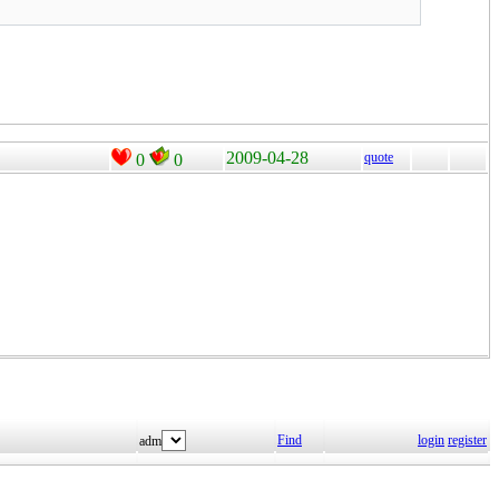
2009-04-28
quote
0
0
Find
login
register
adm