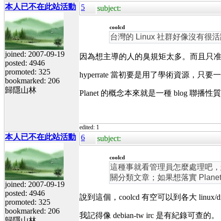
本人已不在此站活動
5
subject:
coolcd
台灣的 Linux 社群好像沒
joined: 2007-09-19
因為想主導的人的臭規矩太多。而且只
posted: 4946
promoted: 325
hyperrate 當初要是用了學術資源
bookmarked: 206
歸隱山林
Planet 的概念本來就是一種 blo
edited: 1
本人已不在此站活動
6
subject:
coolcd
這種事就看管理員怎麼處理吧，怎麼
關分類文章；如果想落實 Pla
joined: 2007-09-19
posted: 4946
說到這個，coolcd 有空可以到各大 lin
promoted: 325
bookmarked: 206
我記得像 debian-tw irc 是有紀錄可查的。
歸隱山林