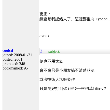
更正：
經查是我認錯人了。這裡鄭重向 Fyodor.C
edited: 4
coolcd
2
subject:
joined: 2008-01-21
posted: 2601
倒也不用太氣
promoted: 348
bookmarked: 95
會不會只是小朋友搞不清楚狀況
或者技術人潔癖發作
只是剛好打到你 (最後一根稻草) 而已？