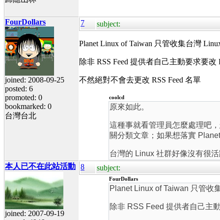
FourDollars
7
subject:
Planet Linux of Taiwan 只管收集台灣 Lin
除非 RSS Feed 提供者自己主動要求要改 RS
joined: 2008-09-25
不然絕對不會去更改 RSS Feed 名單
posted: 6
promoted: 0
coolcd
bookmarked: 0
原來如此。
台灣台北
這種事就看管理員怎麼處理吧，怎麼
關分類文章；如果想落實 Pla
台灣的 Linux 社群好像沒
本人已不在此站活動
8
subject:
FourDollars
Planet Linux of Taiwan 只
除非 RSS Feed 提供者自己主動
joined: 2007-09-19