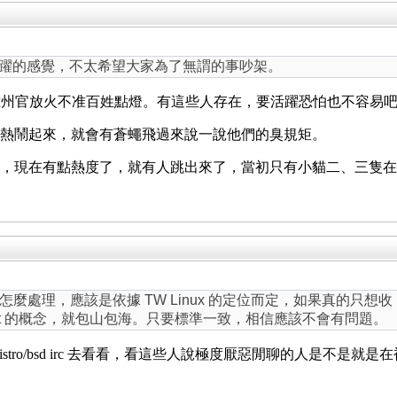
有很活躍的感覺，不太希望大家為了無謂的事吵架。
准州官放火不准百姓點燈。有這些人存在，要活躍恐怕也不容易
，只要一熱鬧起來，就會有蒼蠅飛過來說一說他們的臭規矩。
g 聯播性質，現在有點熱度了，就有人跳出來了，當初只有小貓二、
處理，應該是依據 TW Linux 的定位而定，如果真的只想收 Li
net 的概念，就包山包海。只要標準一致，相信應該不會有問題。
ux/distro/bsd irc 去看看，看這些人說極度厭惡閒聊的人是不