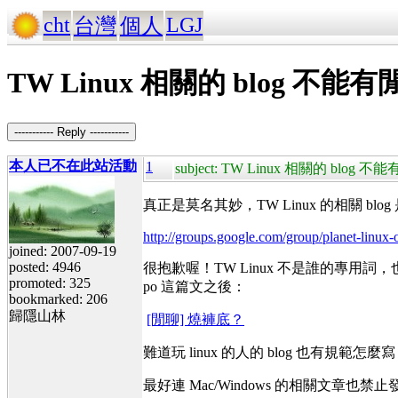
cht
LGJ
台灣
個人
TW Linux 相關的 blog 不
----------- Reply -----------
本人已不在此站活動
1
subject: TW Linux 相關的 blog
真正是莫名其妙，TW Linux 的相關 bl
http://groups.google.com/group/planet-linu
joined: 2007-09-19
posted: 4946
很抱歉喔！TW Linux 不是誰的專用詞
promoted: 325
po 這篇文之後：
bookmarked: 206
歸隱山林
[閒聊] 燒褲底？
難道玩 linux 的人的 blog 也有
最好連 Mac/Windows 的相關文章也