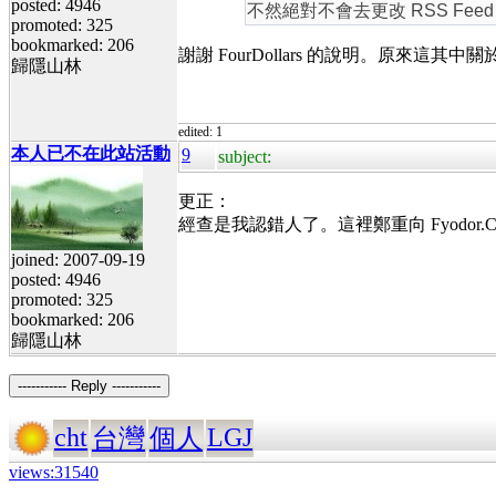
posted: 4946
不然絕對不會去更改 RSS Feed
promoted: 325
bookmarked: 206
謝謝 FourDollars 的說明。原來這
歸隱山林
edited: 1
本人已不在此站活動
9
subject:
更正：
經查是我認錯人了。這裡鄭重向 Fyodor.C
joined: 2007-09-19
posted: 4946
promoted: 325
bookmarked: 206
歸隱山林
----------- Reply -----------
cht
LGJ
台灣
個人
views:31540