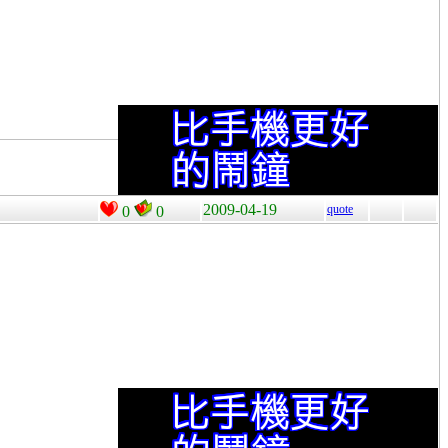
2009-04-19
quote
0
0