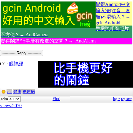
覺得Android中文
輸入法(注音、倉
頡)不易輸入？→
gcin Android
手機照相看照片
不方便？→ AndCamera
覺得鬧鐘/行事曆有改進的空間？→ AndAlarm
----------- Reply -----------
CC:
腦神經
cht
健康
糖尿病
Find
adm
login
register
views:5070