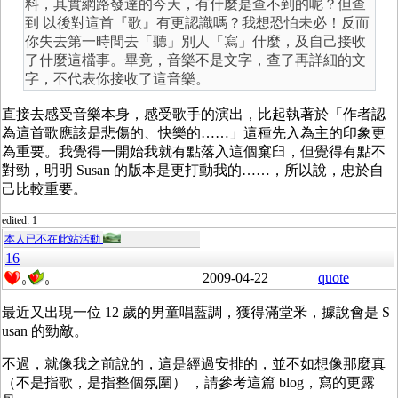
料，其實網路發達的今天，有什麼是查不到的呢？但查
到 以後對這首『歌』有更認識嗎？我想恐怕未必！反而
你失去第一時間去「聽」別人「寫」什麼，及自己接收
了什麼這檔事。畢竟，音樂不是文字，查了再詳細的文
字，不代表你接收了這音樂。
直接去感受音樂本身，感受歌手的演出，比起執著於「作者認
為這首歌應該是悲傷的、快樂的……」這種先入為主的印象更
為重要。我覺得一開始我就有點落入這個窠臼，但覺得有點不
對勁，明明 Susan 的版本是更打動我的……，所以說，忠於自
己比較重要。
edited: 1
本人已不在此站活動
16
2009-04-22
quote
0
0
最近又出現一位 12 歲的男童唱藍調，獲得滿堂釆，據說會是 S
usan 的勁敵。
不過，就像我之前說的，這是經過安排的，並不如想像那麼真
（不是指歌，是指整個氛圍） ，請參考這篇 blog，寫的更露