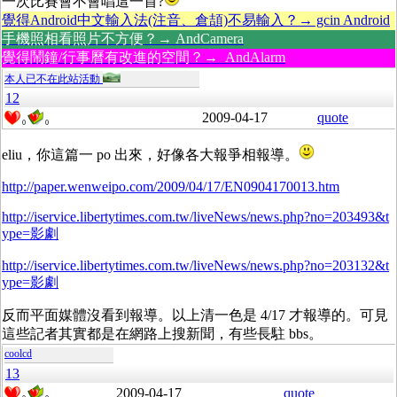
一次比賽會不會唱這一首?
覺得Android中文輸入法(注音、倉頡)不易輸入？→ gcin Android
手機照相看照片不方便？→ AndCamera
覺得鬧鐘/行事曆有改進的空間？→ AndAlarm
本人已不在此站活動
12
2009-04-17
quote
0
0
eliu，你這篇一 po 出來，好像各大報爭相報導。
http://paper.wenweipo.com/2009/04/17/EN0904170013.htm
http://iservice.libertytimes.com.tw/liveNews/news.php?no=203493&t
ype=影劇
http://iservice.libertytimes.com.tw/liveNews/news.php?no=203132&t
ype=影劇
反而平面媒體沒看到報導。以上清一色是 4/17 才報導的。可見
這些記者其實都是在網路上搜新聞，有些長駐 bbs。
coolcd
13
2009-04-17
quote