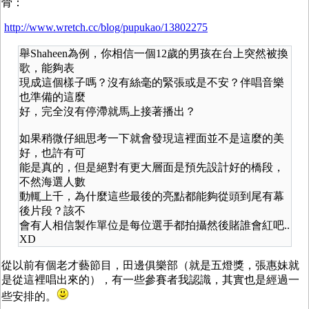
骨：
http://www.wretch.cc/blog/pupukao/13802275
舉Shaheen為例，你相信一個12歲的男孩在台上突然被換
歌，能夠表
現成這個樣子嗎？沒有絲毫的緊張或是不安？伴唱音樂
也準備的這麼
好，完全沒有停滯就馬上接著播出？
如果稍微仔細思考一下就會發現這裡面並不是這麼的美
好，也許有可
能是真的，但是絕對有更大層面是預先設計好的橋段，
不然海選人數
動輒上千，為什麼這些最後的亮點都能夠從頭到尾有幕
後片段？該不
會有人相信製作單位是每位選手都拍攝然後賭誰會紅吧..
XD
從以前有個老才藝節目，田邊俱樂部（就是五燈獎，張惠妹就
是從這裡唱出來的），有一些參賽者我認識，其實也是經過一
些安排的。