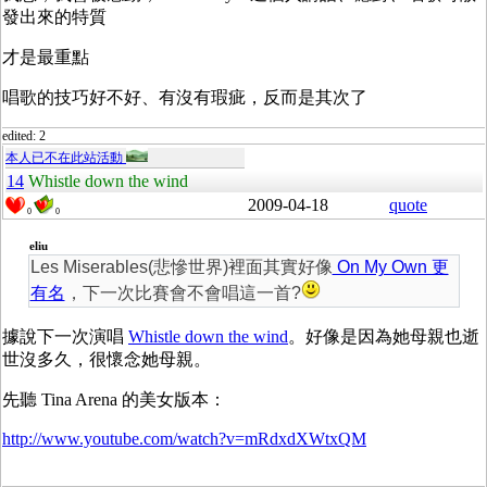
發出來的特質
才是最重點
唱歌的技巧好不好、有沒有瑕疵，反而是其次了
edited: 2
本人已不在此站活動
14
Whistle down the wind
2009-04-18
quote
0
0
eliu
Les Miserables(悲慘世界)裡面其實好像
On My Own 更
有名
，下一次比賽會不會唱這一首?
據說下一次演唱
Whistle down the wind
。好像是因為她母親也逝
世沒多久，很懷念她母親。
先聽 Tina Arena 的美女版本：
http://www.youtube.com/watch?v=mRdxdXWtxQM