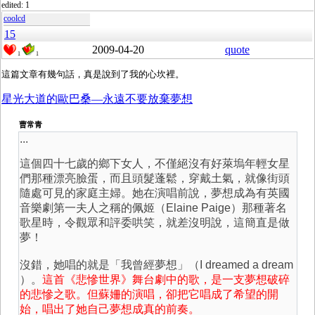
edited: 1
coolcd
15
2009-04-20
quote
1
1
星光大道的歐巴桑—永遠不要放棄夢想
曹常青
...
這個四十七歲的鄉下女人，不僅絕沒有好萊塢年輕女星
們那種漂亮臉蛋，而且頭髮蓬鬆，穿戴土氣，就像街頭
隨處可見的家庭主婦。她在演唱前說，夢想成為有英國
音樂劇第一夫人之稱的佩姬（Elaine Paige）那種著名
歌星時，令觀眾和評委哄笑，就差沒明說，這簡直是做
夢！
沒錯，她唱的就是「我曾經夢想」（I dreamed a dream
）。
這首《悲慘世界》舞台劇中的歌，是一支夢想破碎
的悲慘之歌。但蘇姍的演唱，卻把它唱成了希望的開
始，唱出了她自己夢想成真的前奏。