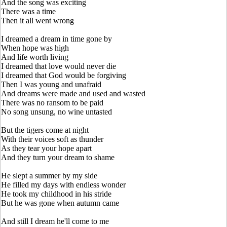
And the song was exciting
There was a time
Then it all went wrong
I dreamed a dream in time gone by
When hope was high
And life worth living
I dreamed that love would never die
I dreamed that God would be forgiving
Then I was young and unafraid
And dreams were made and used and wasted
There was no ransom to be paid
No song unsung, no wine untasted
But the tigers come at night
With their voices soft as thunder
As they tear your hope apart
And they turn your dream to shame
He slept a summer by my side
He filled my days with endless wonder
He took my childhood in his stride
But he was gone when autumn came
And still I dream he'll come to me