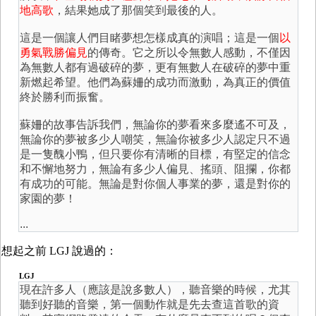
地高歌
，結果她成了那個笑到最後的人。
這是一個讓人們目睹夢想怎樣成真的演唱；這是一個
以
勇氣戰勝偏見
的傳奇。它之所以令無數人感動，不僅因
為無數人都有過破碎的夢，更有無數人在破碎的夢中重
新燃起希望。他們為蘇姍的成功而激動，為真正的價值
終於勝利而振奮。
蘇姍的故事告訴我們，無論你的夢看來多麼遙不可及，
無論你的夢被多少人嘲笑，無論你被多少人認定只不過
是一隻醜小鴨，但只要你有清晰的目標，有堅定的信念
和不懈地努力，無論有多少人偏見、搖頭、阻攔，你都
有成功的可能。無論是對你個人事業的夢，還是對你的
家園的夢！
...
想起之前 LGJ 說過的：
LGJ
現在許多人（應該是說多數人），聽音樂的時候，尤其
聽到好聽的音樂，第一個動作就是先去查這首歌的資