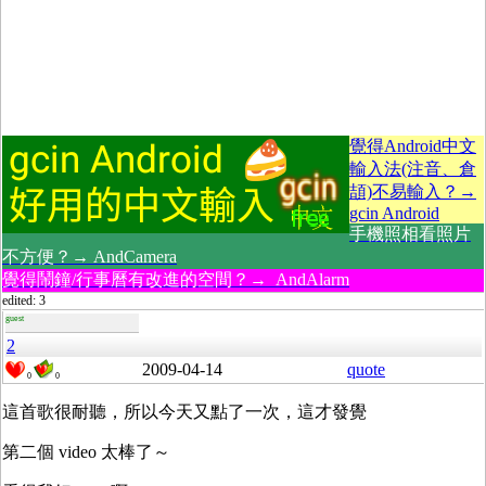
覺得Android中文
輸入法(注音、倉
頡)不易輸入？→
gcin Android
手機照相看照片
不方便？→ AndCamera
覺得鬧鐘/行事曆有改進的空間？→ AndAlarm
edited: 3
guest
2
2009-04-14
quote
0
0
這首歌很耐聽，所以今天又點了一次，這才發覺
第二個 video 太棒了～