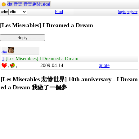
cht
音樂
音樂劇Musical
Find
adm
login
register
[Les Miserables] I Dreamed a Dream
----------- Reply -----------
eliu
1
[Les Miserables] I Dreamed a Dream
2009-04-14
quote
2
1
[Les Miserables 悲慘世界] 10th anniversary - I Dream
ed a Dream 我做了一個夢