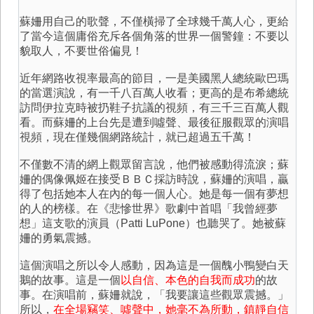
蘇姍用自己的歌聲，不僅橫掃了全球幾千萬人心，更給
了當今這個庸俗充斥各個角落的世界一個警鐘：不要以
貌取人，不要世俗偏見！
近年網路收視率最高的節目，一是美國黑人總統歐巴瑪
的當選演說，有一千八百萬人收看；更高的是布希總統
訪問伊拉克時被扔鞋子抗議的視頻，有三千三百萬人觀
看。而蘇姍的上台先是遭到噓聲、最後征服觀眾的演唱
視頻，現在僅幾個網路統計，就已超過五千萬！
不僅數不清的網上觀眾留言說，他們被感動得流淚；蘇
姍的偶像佩姬在接受ＢＢＣ採訪時說，蘇姍的演唱，贏
得了包括她本人在內的每一個人心。她是每一個有夢想
的人的榜樣。在《悲慘世界》歌劇中首唱「我曾經夢
想」這支歌的演員（Patti LuPone）也聽哭了。她被蘇
姍的勇氣震撼。
這個演唱之所以令人感動，因為這是一個醜小鴨變白天
鵝的故事。這是一個
以自信、本色的自我而成功
的故
事。在演唱前，蘇姍就說，「我要讓這些觀眾震撼。」
所以，
在全場竊笑、噓聲中，她毫不為所動，鎮靜自信