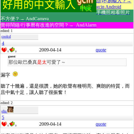
頡)不易輸入？→
gcin Android
手機照相看照片
不方便？→ AndCamera
覺得鬧鐘/行事曆有改進的空間？→ AndAlarm
edited: 1
coolcd
4
2009-04-14
quote
0
0
guest
那位歐巴桑真
是太
可愛了～
漏字
聽了十幾遍，還是很讚，她的歌聲有種明亮、爽朗的特質，而
且中氣十足，讓人聽了很振奮！
edited: 2
eliu
5
2009-04-14
quote
0
0