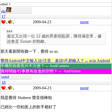
edited: 1
eliu
17
2009-04-23
quote
0
0
LGJ
最近又出現一位 12 歲的男童唱藍調，獲得滿堂釆，據
說會是 Susan 的勁敵。
那天看新聞有聽一下，覺得 so so.
覺得Android中文輸入法(注音、倉頡)不易輸入？→ gcin Android
手機照相看照片不方便？→ AndCamera
覺得鬧鐘/行事曆有改進的空間？→ AndAlarm
coolcd
18
2009-04-23
quote
0
0
我是覺得 Shaheen 聲音很棒啦
已經比一些枱面上的歌手都好了