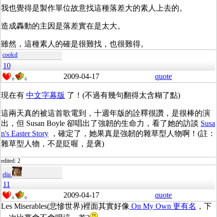
我也覺得是製作單位故意找這種落差大的素人上去的。
造成轟動的主因是落差實在是太大。
雖然，這種素人的確是很難找，也很難得。
coolcd
10
2009-04-17
quote
0
0
現在有
中文字幕版
了！(不過有幾句翻得太含糊了點)
這兩天真的被這首歌電到，十週年版的詮釋很讚，是很棒的演
出，但 Susan Boyle 卻唱出了強韌的生命力，看了她的訪談
Susa
n's Easter Story
，確定了，她果真是強韌的雜草型人物啊！(註：
雜草型人物，不是貶喔，是褒)
edited: 2
eliu
11
2009-04-17
quote
0
0
Les Miserables(悲慘世界)裡面其實好像
On My Own 更有名
，下