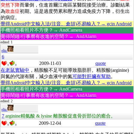
突然下降
而暈倒，住進首爾江南區某醫院接受治療。診斷結果
為
敗血症
初期。這是過度勞累和壓力造成免疫力下降，衍生出
的病症。
覺得Android中文輸入法(注音、倉頡)不易輸入？→ gcin Android
手機照相看照片不方便？→ AndCamera
覺得鬧鐘/行事曆有改進的空間？→ AndAlarm
edited: 1
eliu
6
2009-11-03
quote
0
0
在老鼠實驗中
，精胺酸不足可能導致脂肪肝。精胺酸(arginine)
與氮的代謝有關，減少血液中的氮
可能對肝臟有幫助
。
覺得Android中文輸入法(注音、倉頡)不易輸入？→ gcin Android
手機照相看照片不方便？→ AndCamera
覺得鬧鐘/行事曆有改進的空間？→ AndAlarm
edited: 2
eliu
7
arginine精氨酸 & lysine 離胺酸促進骨折部位的癒合。
2009-12-04
quote
0
0