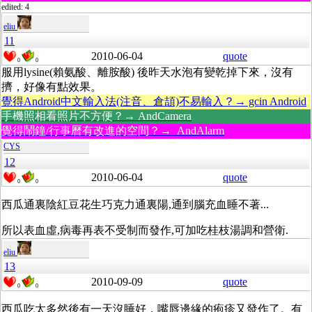
edited: 4
eliu
11
2010-06-04
quote
0
0
服用lysine(賴氨酸、離胺酸) 後昨天水泡有變乾掉下來，沒有
擠，好像有點效果。
覺得Android中文輸入法(注音、倉頡)不易輸入？→ gcin Android
手機照相看照片不方便？→ AndCamera
覺得鬧鐘/行事曆有改進的空間？→ AndAlarm
CYS
12
2010-06-04
quote
0
0
西瓜通裏陰紅豆花生巧克力通裏陽,通到腦充血睡不著...
所以表血虛,病毒再表不受制而發作,可加吃桂枝湯調和營衛.
eliu
13
2010-09-09
quote
0
0
西瓜吃太多然後有一天沒睡好，嘴唇邊緣的疱疹又發作了。有