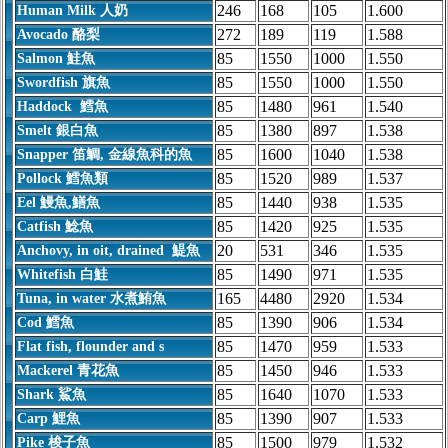
246
168
105
1.600
Human Milk 人奶
272
189
119
1.588
Avocado 酪梨
85
1550
1000
1.550
Salmon 鮭魚
85
1550
1000
1.550
Swordfish 旗魚
85
1480
961
1.540
Haddock 鱈魚
85
1380
897
1.538
Smelt 銀白魚
85
1600
1040
1.538
Snapper 笛鯛, 金線魚科的魚
85
1520
989
1.537
Pollock 鱈魚類
85
1440
938
1.535
Eel 鰻魚,鱔魚
85
1420
925
1.535
Catfish 鯰魚
20
531
346
1.535
Anchovy, in oit, drained 鯷魚
85
1490
971
1.535
Whitefish 白鮭
165
4480
2920
1.534
Tuna, in water 水煮鮪魚
85
1390
906
1.534
Cod 鱈魚
85
1470
959
1.533
Flat fish, flounder and s
85
1450
946
1.533
Mackerel 青花魚
85
1640
1070
1.533
Shark 鯊魚
85
1390
907
1.533
Carp 鯉魚
85
1500
979
1.532
Pike 梭子魚