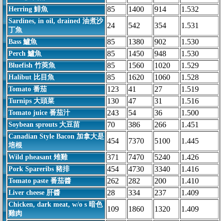
85
1400
914
1.532
Herring 鯡魚
Sardines, in oil, drained 油煮沙
24
542
354
1.531
丁魚
85
1380
902
1.530
Bass 鱸魚
85
1450
948
1.530
Perch 鱸魚
85
1560
1020
1.529
Bluefish 竹莢魚
85
1620
1060
1.528
Halibut 比目魚
123
41
27
1.519
Tomato 番茄
130
47
31
1.516
Turnips 大頭菜
243
54
36
1.500
Tomato juice 番茄汁
70
386
266
1.451
Soybean sprouts 大豆苗
Canadian Style Bacon 加拿大是
454
7370
5100
1.445
培根
371
7470
5240
1.426
Wild pheasant 雉雞
454
4730
3340
1.416
Pork Spareribs 豬排
262
282
200
1.410
Tomato paste 番茄醬
28
334
237
1.409
Liver cheese 肝醬
Chicken, dark meat, w/o s 暗色
109
1860
1320
1.409
雞肉