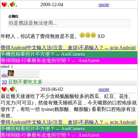
2009-12-04
quote
0
0
企鵝狂
但是應該是無法使用...
年輕人，你試過了覺得無效是不是。
XD
覺得Android中文輸入法(注音、倉頡)不易輸入？→ gcin Android
手機照相看照片不方便？→ AndCamera
覺得鬧鐘/行事曆有改進的空間？→ AndAlarm
edited: 1
eliu
10
豆類不要吃太多
2010-06-02
quote
0
0
最近幾天接連吃了不少含精氨酸酸較多的西瓜、紅豆、花生、
巧克力(可可豆)，然後有幾天睡眠不足，今天嘴唇的口腔疱疹就
發作了，有吃一些 lysine(賴胺酸、離胺酸) 看看對口腔疱疹有沒
有效。
覺得Android中文輸入法(注音、倉頡)不易輸入？→ gcin Android
手機照相看照片不方便？→ AndCamera
覺得鬧鐘/行事曆有改進的空間？→ AndAlarm