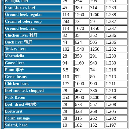
28
254
205
1.239
Bologna, beef
45
389
314
1.239
Frankfurter, beef
113
1560
1260
1.238
Ground beef, regular
244
73
59
1.237
Cream of celery soup
113
1670
1350
1.237
Ground beef, lean
32
35
352
1.236
Chicken liver 雞肝
44
624
505
1.236
Duck liver 鴨肝
102
1540
1250
1.232
Turkey liver
28
358
291
1.230
Mortadella
94
1160
943
1.230
Goose liver
5.5
90
74
1.216
Plum 李子
110
97
80
1.213
Green beans
177
1090
900
1.211
Chicken back
28
467
386
1.210
Beef smoked, chopped
454
2900
2400
1.208
Pork Bacon
28
673
557
1.208
Beef, dried 牛肉乾
28
323
268
1.205
Brotwurst
28
315
262
1.202
Polish sausage
10
182
152
1.197
Salami, hard