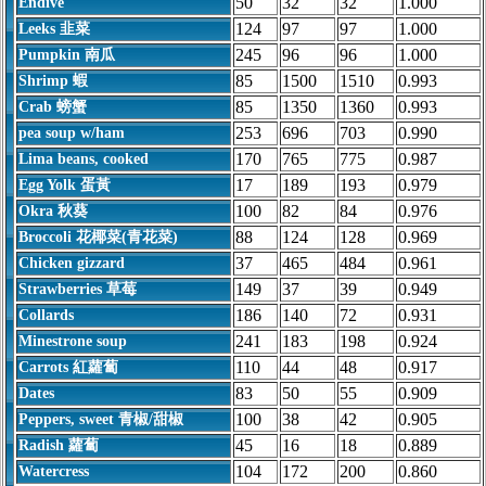
50
32
32
1.000
Endive
124
97
97
1.000
Leeks 韭菜
245
96
96
1.000
Pumpkin 南瓜
85
1500
1510
0.993
Shrimp 蝦
85
1350
1360
0.993
Crab 螃蟹
253
696
703
0.990
pea soup w/ham
170
765
775
0.987
Lima beans, cooked
17
189
193
0.979
Egg Yolk 蛋黃
100
82
84
0.976
Okra 秋葵
88
124
128
0.969
Broccoli 花椰菜(青花菜)
37
465
484
0.961
Chicken gizzard
149
37
39
0.949
Strawberries 草莓
186
140
72
0.931
Collards
241
183
198
0.924
Minestrone soup
110
44
48
0.917
Carrots 紅蘿蔔
83
50
55
0.909
Dates
100
38
42
0.905
Peppers, sweet 青椒/甜椒
45
16
18
0.889
Radish 蘿蔔
104
172
200
0.860
Watercress