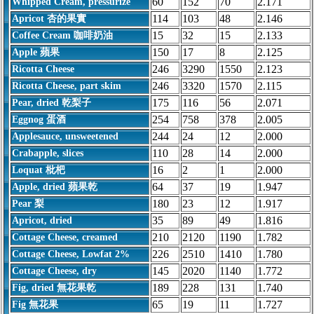
60
152
70
2.171
Whipped Cream, pressurize
114
103
48
2.146
Apricot 杏的果實
15
32
15
2.133
Coffee Cream 咖啡奶油
150
17
8
2.125
Apple 蘋果
246
3290
1550
2.123
Ricotta Cheese
246
3320
1570
2.115
Ricotta Cheese, part skim
175
116
56
2.071
Pear, dried 乾梨子
254
758
378
2.005
Eggnog 蛋酒
244
24
12
2.000
Applesauce, unsweetened
110
28
14
2.000
Crabapple, slices
16
2
1
2.000
Loquat 枇杷
64
37
19
1.947
Apple, dried 蘋果乾
180
23
12
1.917
Pear 梨
35
89
49
1.816
Apricot, dried
210
2120
1190
1.782
Cottage Cheese, creamed
226
2510
1410
1.780
Cottage Cheese, Lowfat 2%
145
2020
1140
1.772
Cottage Cheese, dry
189
228
131
1.740
Fig, dried 無花果乾
65
19
11
1.727
Fig 無花果