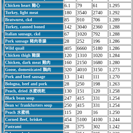
6.1
79
61
1.295
Chicken heart 雞心
180
3540
2740
1.292
Turkey, light meat
85
910
706
1.289
Bratwurst, ckd
142
3040
2360
1.288
Turkey, canned boned
67
1020
792
1.288
Italian sausage, ckd
28
252
196
1.286
Pork sausage 豬肉香腸
405
6660
5180
1.286
Wild quail
120
1310
1020
1.284
Chicken thigh 雞腿
160
2150
1680
1.280
Chicken, dark meat 雞肉
320
4010
3150
1.273
Goose, domesticated 鵝肉
13
141
111
1.270
Pork and beef sausage
28
250
198
1.263
Bologna, beef and pork
130
151
120
1.258
Peach, dried 水蜜桃乾
247
415
331
1.254
Black bean soup
250
415
331
1.254
Bean w/ frankfurters soup
115
20
16
1.250
Peach 水蜜桃
454
5100
4100
1.244
Corned Beef, brisket
28
375
302
1.242
Pastrami