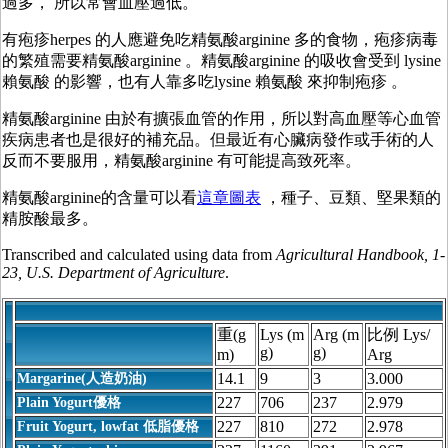
過多，
所以常會血壓過低。
有疱疹herpes 的人應避免吃
精氨酸
arginine 多的食物，
疱疹
病毒
的繁殖需要
精氨酸
arginine
。
精氨酸
arginine 的吸收會受到 lysine
賴氨酸 的影響，也有人靠多吃
lysine 賴氨酸 來抑制疱疹
。
精氨酸
arginine 由於有擴張血管的作用，所以對高血壓等心血管
疾病患者也是很好的補充品。但最近有心臟病發作或手術的人
反而不要服用，
精氨酸
arginine
有可能提高致死率。
精氨酸
arginine的含量可以看
這章圖表
，種子、豆類、堅果類的
精胺酸最多。
Transcribed and calculated using data from
Agricultural Handbook, 1-
23, U.S. Department of Agriculture
.
重(g
Lys (m
Arg (m
比例 Lys/
g)
g)
m)
Arg
14.1
9
3
3.000
Margarine(人造奶油)
227
706
237
2.979
Plain Yogurt優格
227
810
272
2.978
Fruit Yogurt, lowfat 低脂優格