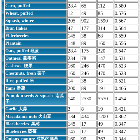
28.4
65
112
0.580
Corn, puffed
12
49
85
0.576
Wheat, puffed
205
902
1590
0.567
Squash, winter
47
177
314
0.564
Bran flakes
145
38
68
0.559
Elderberries
148
89
160
0.556
Plantain
28.4
175
320
0.547
Oats, puffed 燕麥
234
78
147
0.531
Oatmeal 燕麥粥
160
246
470
0.523
Cashews 腰果
160
246
470
0.523
Chestnuts, fresh 栗子
14
38
73
0.521
Rice, puffed 米
200
89
191
0.466
Yams 番薯
Pumpkin seeds & squash 南瓜
140
2530
5570
0.454
子
3
8
19
0.421
Garlic 大蒜
134
434
1200
0.362
Macadamia nuts 火山豆
145
17
49
0.347
Blackberries 黑莓
145
17
49
0.347
Blueberries 藍莓
160
90
262
0.344
Onions, mature 成熟的洋蔥