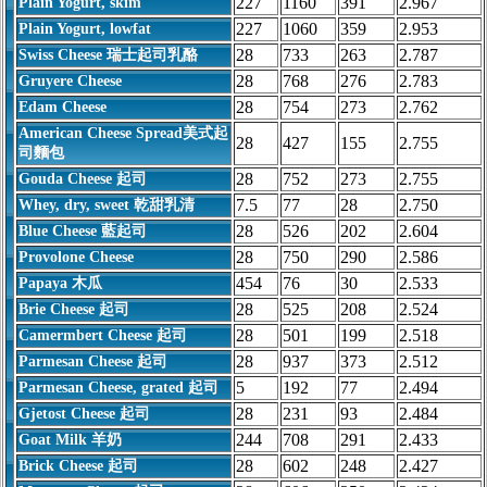
227
1160
391
2.967
Plain Yogurt, skim
227
1060
359
2.953
Plain Yogurt, lowfat
28
733
263
2.787
Swiss Cheese 瑞士起司乳酪
28
768
276
2.783
Gruyere Cheese
28
754
273
2.762
Edam Cheese
American Cheese Spread美式起
28
427
155
2.755
司麵包
28
752
273
2.755
Gouda Cheese 起司
7.5
77
28
2.750
Whey, dry, sweet 乾甜乳清
28
526
202
2.604
Blue Cheese 藍起司
28
750
290
2.586
Provolone Cheese
454
76
30
2.533
Papaya 木瓜
28
525
208
2.524
Brie Cheese 起司
28
501
199
2.518
Camermbert Cheese 起司
28
937
373
2.512
Parmesan Cheese 起司
5
192
77
2.494
Parmesan Cheese, grated 起司
28
231
93
2.484
Gjetost Cheese 起司
244
708
291
2.433
Goat Milk 羊奶
28
602
248
2.427
Brick Cheese 起司