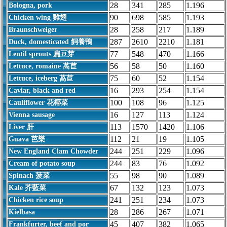
28
341
285
1.196
Bologna, pork
90
698
585
1.193
Chicken wing 雞翅
28
258
217
1.189
Braunschweiger
287
2610
2210
1.181
Duck, domesticated 飼養鴨
77
548
470
1.166
Lentil sprouts 扁豆芽
56
58
50
1.160
Lettuce, romaine 萵苣
75
60
52
1.154
Lettuce, iceberg 萵苣
16
293
254
1.154
Caviar, black and red
100
108
96
1.125
Cauliflower 花椰菜
16
127
113
1.124
Vienna sausage
113
1570
1420
1.106
Liver 肝
112
21
19
1.105
Guava 芭樂
244
251
229
1.096
New England Clam Chowder
244
83
76
1.092
Cream of potato soup
55
98
90
1.089
Spinach 菠菜
67
132
123
1.073
Kale 芥藍菜
241
251
234
1.073
Chicken rice soup
28
286
267
1.071
Kielbasa
45
407
382
1.065
Frankfurter, beef and por