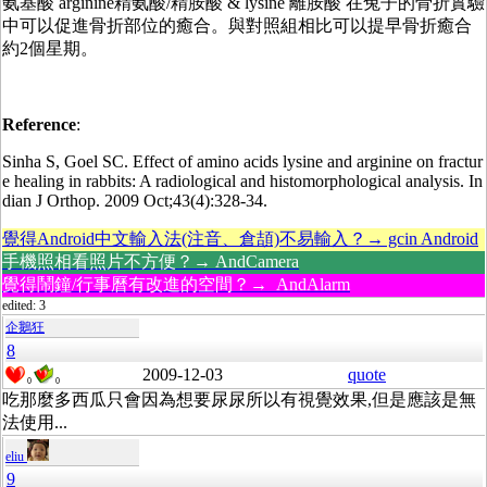
氨基酸 arginine精氨酸/精胺酸 & lysine 離胺酸 在兔子的骨折實驗
中可以促進骨折部位的癒合。與對照組相比可以提早骨折癒合
約2個星期。
Reference
:
Sinha S, Goel SC. Effect of amino acids lysine and arginine on fractur
e healing in rabbits: A radiological and histomorphological analysis. In
dian J Orthop. 2009 Oct;43(4):328-34.
覺得Android中文輸入法(注音、倉頡)不易輸入？→ gcin Android
手機照相看照片不方便？→ AndCamera
覺得鬧鐘/行事曆有改進的空間？→ AndAlarm
edited: 3
企鵝狂
8
2009-12-03
quote
0
0
吃那麼多西瓜只會因為想要尿尿所以有視覺效果,但是應該是無
法使用...
eliu
9