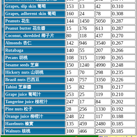
153
13
42
0.310
Grapes, slip skin 葡萄
160
24
78
0.308
Grapes, adherent skin 葡萄
144
1450
5050
0.287
Peanuts 花生
15
176
613
0.287
Peanut butter 花生醬
80
118
437
0.270
Coconut, shredded 椰子片
142
946
3540
0.267
Almonds 杏仁
140
55
207
0.266
Rutabaga
108
315
1190
0.265
Pecans 胡桃
150
1240
4990
0.248
Sesame seeds 芝麻
15
70
298
0.235
Hickory nuts 山胡桃
140
757
3350
0.226
Brazil nuts 巴西豆
15
82
378
0.217
Tahini 芝麻醬
253
25
119
0.210
Grape juice 葡萄汁
247
17
84
0.202
Tangerine juice 椪柑汁
28
256
1330
0.192
Pine nuts 松子
248
22
117
0.188
Orange juice 柳橙汁
135
459
2480
0.185
Hazelnuts 榛實
100
466
2520
0.185
Walnuts 核桃