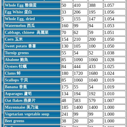
50
410
388
1.057
Whole Egg 整個蛋
33
206
195
1.056
Egg White 蛋白
5
155
147
1.054
Whole Egg, dried
160
99
94
1.053
Watermelon 西瓜
70
62
59
1.051
Cabbage, chinese 高麗菜
154
210
200
1.050
Corn 玉米
130
105
100
1.050
Sweet potato 番薯
55
54
52
1.038
Turnip greens
85
1090
1060
1.028
Abalone 鮑魚
84
444
433
1.025
Oysters 牡蠣
180
1720
1680
1.024
Clams 蚌
85
1060
1040
1.019
Scallops 干貝
175
55
54
1.019
Banana 香蕉
134
194
192
1.010
Asparagus 蘆筍
48
583
579
1.007
Oat flakes 燕麥片
185
1400
1400
1.000
Mayonnaise 美乃滋
241
99
99
1.000
Vegetarian vegetable soup
38
20
20
1.000
Beet greens