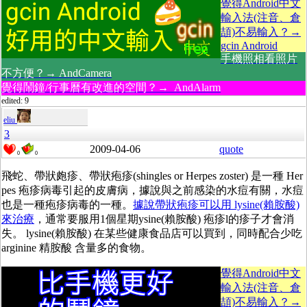
覺得Android中文
輸入法(注音、倉
頡)不易輸入？→
gcin Android
手機照相看照片
不方便？→ AndCamera
覺得鬧鐘/行事曆有改進的空間？→ AndAlarm
edited: 9
eliu
3
2009-04-06
quote
0
0
飛蛇、帶狀皰疹、帶狀疱疹(shingles or Herpes zoster) 是一種 Her
pes 疱疹病毒引起的皮膚病，據說與之前感染的水痘有關，水痘
也是一種疱疹病毒的一種。
據說帶狀疱疹可以用 lysine(賴胺酸)
來治療
，通常要服用1個星期ysine(賴胺酸) 疱疹l的疹子才會消
失。 lysine(賴胺酸) 在某些健康食品店可以買到，同時配合少吃
arginine 精胺酸 含量多的食物。
覺得Android中文
輸入法(注音、倉
頡)不易輸入？→