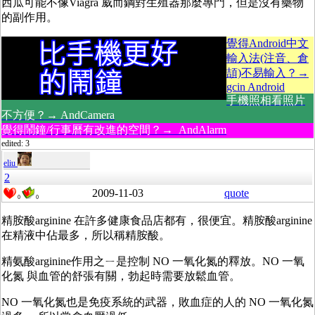
西瓜可能不像Viagra 威而鋼對生殖器那麼專門，但是沒有藥物
的副作用。
覺得Android中文
輸入法(注音、倉
頡)不易輸入？→
gcin Android
手機照相看照片
不方便？→ AndCamera
覺得鬧鐘/行事曆有改進的空間？→ AndAlarm
edited: 3
eliu
2
2009-11-03
quote
0
0
精胺酸
arginine 在許多健康食品店都有，很便宜。
精胺酸
arginine
在精液中佔最多，所以稱精胺酸。
精氨酸
arginine作用之ㄧ是控制 NO 一氧化氮的釋放。
NO 一氧
化氮 與血管的舒張有關，勃起時需要放鬆血管
。
NO 一氧化氮也是免疫系統的武器，敗血症的人的 NO
一氧化氮