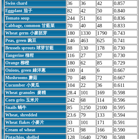
36
36
42
0.857
Swiss chard
82
42
50
0.840
Eggplant 茄子
244
51
61
0.836
Tomato soup
70
40
48
0.833
Cabbage, common 甘藍菜
180
1330
1790
0.743
Wheat germ 小麥胚芽
146
463
625
0.741
Peas, green 豌豆
88
130
178
0.730
Brussels sprouts 球芽甘藍
116
27
37
0.730
Tangerine 椪柑
180
62
85
0.729
Orange 柳橙
100
4
6
0.667
Onions, green 綠洋蔥
70
48
72
0.667
Mushrooms 蘑菇
104
22
36
0.611
Cucumber 小黃瓜
28.4
101
169
0.598
Wheat granules 麥精
242
68
114
0.596
Corn grits 玉米片
85
1250
2100
0.595
Snails 蝸牛
23.6
79
133
0.594
Wheat, shredded
33
101
171
0.591
Wheat flakes 小麥片
251
98
166
0.590
Cream of wheat
128
1640
2790
0.588
Pistachios, shelled