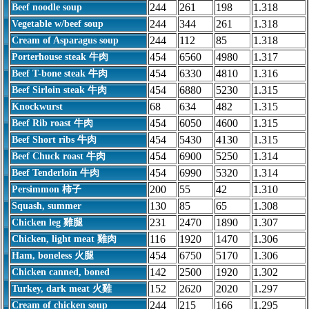
244
261
198
1.318
Beef noodle soup
244
344
261
1.318
Vegetable w/beef soup
244
112
85
1.318
Cream of Asparagus soup
454
6560
4980
1.317
Porterhouse steak 牛肉
454
6330
4810
1.316
Beef T-bone steak
牛肉
454
6880
5230
1.315
Beef Sirloin steak
牛肉
68
634
482
1.315
Knockwurst
454
6050
4600
1.315
Beef Rib roast
牛肉
454
5430
4130
1.315
Beef Short ribs
牛肉
454
6900
5250
1.314
Beef Chuck roast
牛肉
454
6990
5320
1.314
Beef Tenderloin
牛肉
200
55
42
1.310
Persimmon 柿子
130
85
65
1.308
Squash, summer
231
2470
1890
1.307
Chicken leg 雞腿
116
1920
1470
1.306
Chicken, light meat 雞肉
454
6750
5170
1.306
Ham, boneless 火腿
142
2500
1920
1.302
Chicken canned, boned
152
2620
2020
1.297
Turkey, dark meat 火雞
244
215
166
1.295
Cream of chicken soup