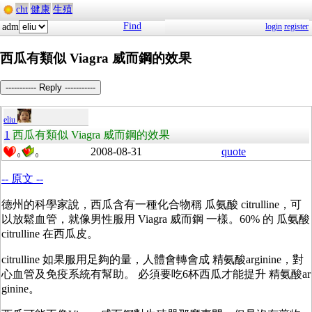
cht
健康
生殖
Find
adm
login
register
西瓜有類似 Viagra 威而鋼的效果
----------- Reply -----------
eliu
1
西瓜有類似 Viagra 威而鋼的效果
2008-08-31
quote
0
0
-- 原文 --
德州的科學家說，西瓜含有一種化合物稱 瓜氨酸 citrulline，可
以放鬆血管，就像男性服用 Viagra 威而鋼 一樣。60% 的 瓜氨酸
citrulline 在西瓜皮。
citrulline 如果服用足夠的量，人體會轉會成 精氨酸
arginine
，對
心血管及免疫系統有幫助。 必須要吃6杯西瓜才能提升
精氨酸
ar
ginine
。