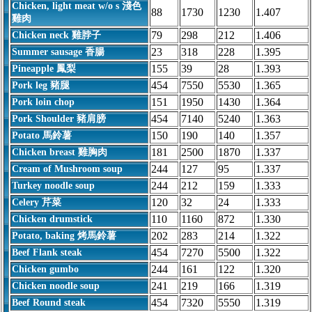
Chicken, light meat w/o s 淺色
88
1730
1230
1.407
雞肉
79
298
212
1.406
Chicken neck 雞脖子
23
318
228
1.395
Summer sausage 香腸
155
39
28
1.393
Pineapple 鳳梨
454
7550
5530
1.365
Pork leg 豬腿
151
1950
1430
1.364
Pork loin chop
454
7140
5240
1.363
Pork Shoulder 豬肩膀
150
190
140
1.357
Potato 馬鈴薯
181
2500
1870
1.337
Chicken breast 雞胸肉
244
127
95
1.337
Cream of Mushroom soup
244
212
159
1.333
Turkey noodle soup
120
32
24
1.333
Celery 芹菜
110
1160
872
1.330
Chicken drumstick
202
283
214
1.322
Potato, baking 烤馬鈴薯
454
7270
5500
1.322
Beef Flank steak
244
161
122
1.320
Chicken gumbo
241
219
166
1.319
Chicken noodle soup
454
7320
5550
1.319
Beef Round steak