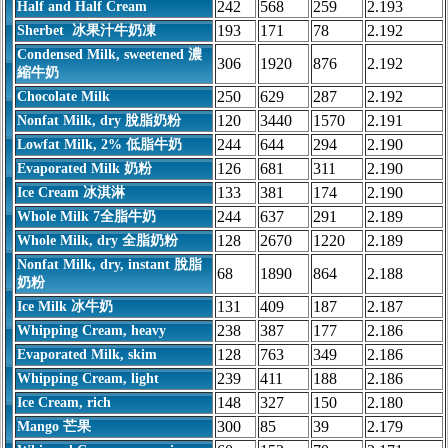
242
568
259
2.193
Half and Half Cream
193
171
78
2.192
Sherbet 冰果汁牛奶凍
Condensed Milk, sweetened 濃
306
1920
876
2.192
縮牛奶
250
629
287
2.192
Chocolate Milk
120
3440
1570
2.191
Nonfat Milk, dry 脫脂奶粉
244
644
294
2.190
Lowfat Milk, 2% 低脂牛奶
126
681
311
2.190
Evaporated Milk 奶粉
133
381
174
2.190
Ice Cream 冰淇淋
244
637
291
2.189
Whole Milk 7全脂牛奶
128
2670
1220
2.189
Whole Milk, dry 全脂奶粉
Nonfat Milk, dry, instant 脫脂
68
1890
864
2.188
奶粉
131
409
187
2.187
Ice Milk 冰牛奶
238
387
177
2.186
Whipping Cream, heavy
128
763
349
2.186
Evaporated Milk, skim
239
411
188
2.186
Whipping Cream, light
148
327
150
2.180
Ice Cream, rich
300
85
39
2.179
Mango 芒果