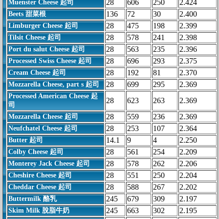
28
606
250
2.424
Muenster Cheese 起司
136
72
30
2.400
Beets 甜菜根
28
475
198
2.399
Limburger Cheese 起司
28
578
241
2.398
Tilsit Cheese 起司
28
563
235
2.396
Port du salut Cheese 起司
28
696
293
2.375
Processed Swiss Cheese 起司
28
192
81
2.370
Cream Cheese 起司
28
699
295
2.369
Mozzarella Cheese, part s 起司
Processed American Cheese 起
28
623
263
2.369
司
28
559
236
2.369
Mozzarella Cheese 起司
28
253
107
2.364
Neufchatel Cheese 起司
14.1
9
4
2.250
Butter 起司
28
561
254
2.209
Colby Cheese 起司
28
578
262
2.206
Monterey Jack Cheese 起司
28
551
250
2.204
Cheshire Cheese 起司
28
588
267
2.202
Cheddar Cheese 起司
245
679
309
2.197
Buttermilk 酪乳
245
663
302
2.195
Skim Milk 脫脂牛奶