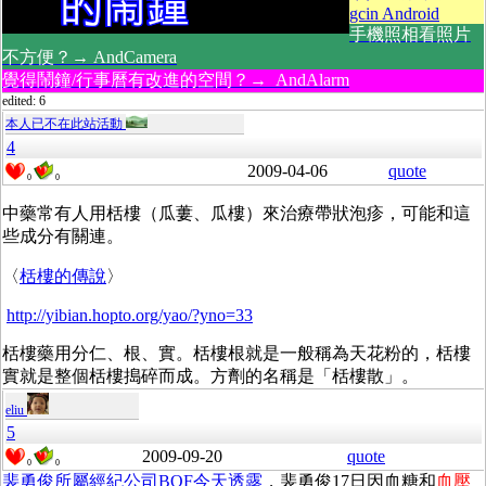
gcin Android
手機照相看照片
不方便？→ AndCamera
覺得鬧鐘/行事曆有改進的空間？→ AndAlarm
edited: 6
本人已不在此站活動
4
2009-04-06
quote
0
0
中藥常有人用栝樓（瓜蔞、瓜樓）來治療帶狀泡疹，可能和這
些成分有關連。
〈
栝樓的傳說
〉
http://yibian.hopto.org/yao/?yno=33
栝樓藥用分仁、根、實。栝樓根就是一般稱為天花粉的，栝樓
實就是整個栝樓搗碎而成。方劑的名稱是「栝樓散」。
eliu
5
2009-09-20
quote
0
0
裴勇俊所屬經紀公司BOF今天透露
，裴勇俊17日因血糖和
血壓