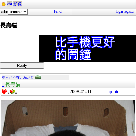
cht
影像
Find
adm
login
register
長壽貓
----------- Reply -----------
本人已不在此站活動
1
長壽貓
2008-05-11
quote
0
0