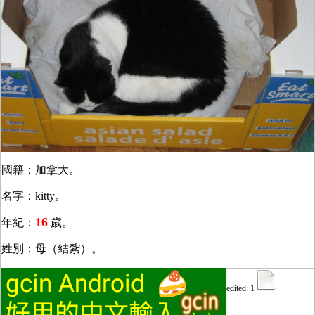
國籍：加拿大。
名字：kitty。
16
年紀：
歲。
姓別：母（結紮）。
edited: 1