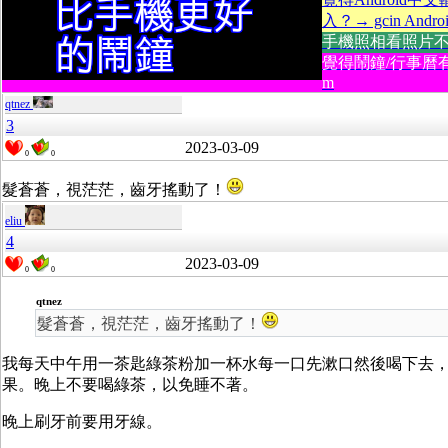
入？→ gcin Andro
手機照相看照片不方便
覺得鬧鐘/行事曆有
m
qtnez
3
2023-03-09
0
0
髮蒼蒼，視茫茫，齒牙搖動了！
eliu
4
2023-03-09
0
0
qtnez
髮蒼蒼，視茫茫，齒牙搖動了！
我每天中午用一茶匙綠茶粉加一杯水每一口先漱口然後喝下去
果。晚上不要喝綠茶，以免睡不著。
晚上刷牙前要用牙線。