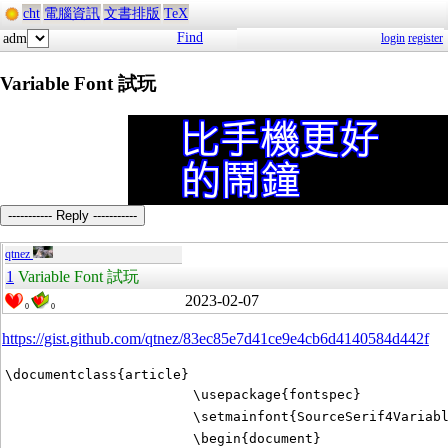
cht
電腦資訊
文書排版
TeX
Find
adm
login
register
Variable Font 試玩
----------- Reply -----------
qtnez
1
Variable Font 試玩
2023-02-07
0
0
https://gist.github.com/qtnez/83ec85e7d41ce9e4cb6d4140584d442f
\documentclass{article}
\usepackage{fontspec}
\setmainfont{SourceSerif4Variab
\begin{document}