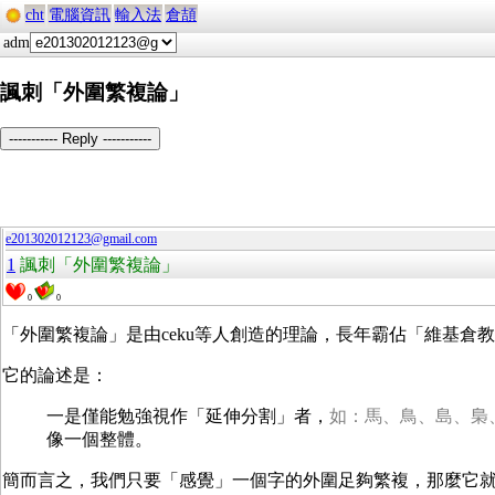
cht
電腦資訊
輸入法
倉頡
adm
諷刺「外圍繁複論」
----------- Reply -----------
e201302012123@gmail.com
1
諷刺「外圍繁複論」
0
0
「外圍繁複論」是由ceku等人創造的理論，長年霸佔「維基倉
它的論述是：
一是僅能勉強視作「延伸分割」者，
如：
馬
、
鳥
、
島
、
梟
像一個整體。
簡而言之，我們只要「感覺」一個字的外圍足夠繁複，那麼它