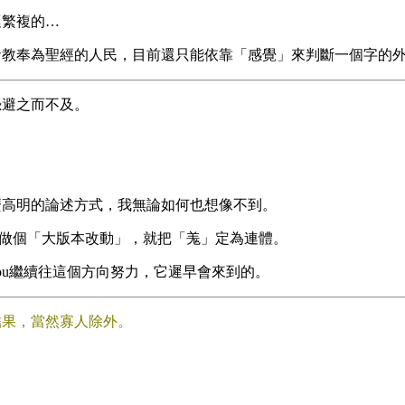
挺繁複的…
倉教奉為聖經的人民，目前還只能依靠「感覺」來判斷一個字的
恐避之而不及。
麼高明的論述方式，我無論如何也想像不到。
果要做個「大版本改動」，就把「羗」定為連體。
hirou繼續往這個方向努力，它遲早會來到的。
結果，當然寡人除外。