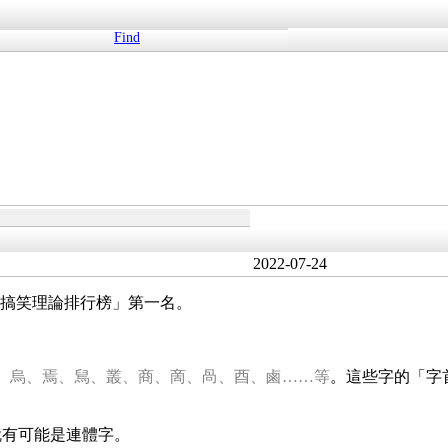
Find
2022-07-24
教搞笑理論排行榜」第一名。
、
烏
、
焉
、
舃
、
叢
、
商
、
啇
、
咼
、
酉
、
鹵
……等
。這些字的「字
就有可能是連體字。