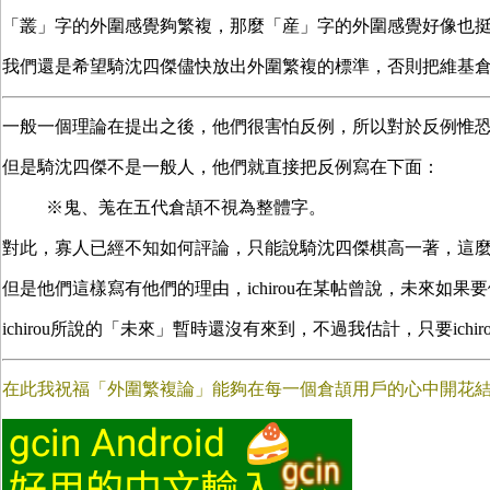
「叢」字的外圍感覺夠繁複，那麼「産」字的外圍感覺好像也
我們還是希望騎沈四傑儘快放出外圍繁複的標準，否則把維基
一般一個理論在提出之後，他們很害怕反例，所以對於反例惟
但是騎沈四傑不是一般人，他們就直接把反例寫在下面：
※
鬼
、
羗
在五代倉頡不視為整體字。
對此，寡人已經不知如何評論，只能說騎沈四傑棋高一著，這
但是他們這樣寫有他們的理由，ichirou在某帖曾說，未來如
ichirou所說的「未來」暫時還沒有來到，不過我估計，只要ic
在此我祝福「外圍繁複論」能夠在每一個倉頡用戶的心中開花