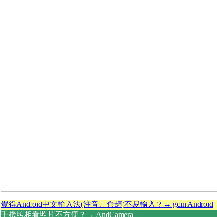
覺得Android中文輸入法(注音、倉頡)不易輸入？→ gcin Android
手機照相看照片不方便？→ AndCamera