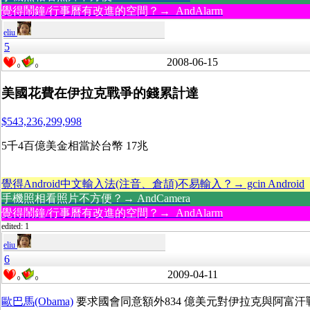
覺得鬧鐘/行事曆有改進的空間？→ AndAlarm
eliu
5
2008-06-15
0
0
美國花費在伊拉克戰爭的錢累計達
$543,236,299,998
5千4百億美金相當於台幣 17兆
覺得Android中文輸入法(注音、倉頡)不易輸入？→ gcin Android
手機照相看照片不方便？→ AndCamera
覺得鬧鐘/行事曆有改進的空間？→ AndAlarm
edited: 1
eliu
6
2009-04-11
0
0
歐巴馬(Obama)
要求國會同意額外834 億美元對伊拉克與阿富