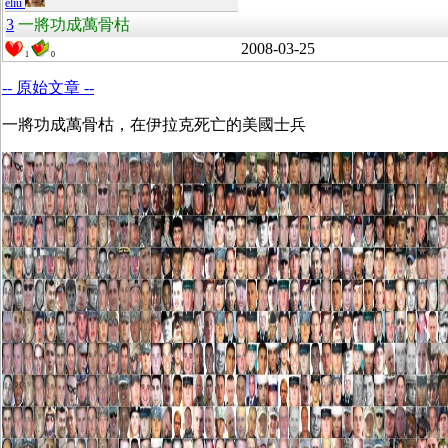
eliu
3
一將功成萬骨枯
2008-03-25
1
0
-- 原始文章 --
一將功成萬骨枯，在伊拉克死亡的美國士兵