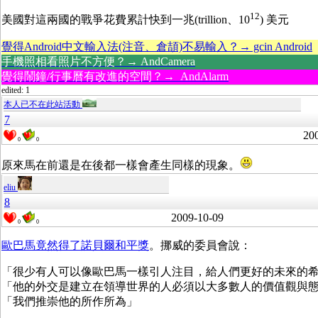
12
美國對這兩國的戰爭花費累計快到一兆(trillion、10
) 美元
覺得Android中文輸入法(注音、倉頡)不易輸入？→ gcin Android
手機照相看照片不方便？→ AndCamera
覺得鬧鐘/行事曆有改進的空間？→ AndAlarm
edited: 1
本人已不在此站活動
7
20
0
0
原來馬在前還是在後都一樣會產生同樣的現象。
eliu
8
2009-10-09
0
0
歐巴馬竟然得了諾貝爾和平獎
。挪威的委員會說：
「很少有人可以像歐巴馬一樣引人注目，給人們更好的未來的
「他的外交是建立在領導世界的人必須以大多數人的價值觀與
「我們推崇他的所作所為」