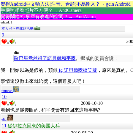
覺得Android中文輸入法(注音、倉頡)不易輸入？→ gcin Android
手機照相看照片不方便？→ AndCamera
覺得鬧鐘/行事曆有改進的空間？→ AndAlarm
edited: 1
本人已不在此站活動
9
200
0
0
eliu
歐巴馬竟然得了諾貝爾和平獎
。挪威的委員會說：
我一開始以為是假的，類似
Ig 諾貝爾獎搞笑版
，原來是真的。O
事情還沒做出來就給獎，這個難服人吧！
tinmean
10
2009-10-10
0
0
看到也是滿傻眼的, 和平獎會有追回來這種事嗎?
eliu
11
從伊拉克回來的美國大兵
2010-05-29