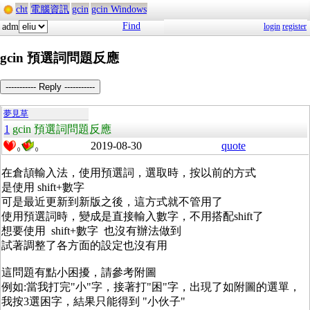
cht
電腦資訊
gcin
gcin Windows
Find
adm
login
register
gcin 預選詞問題反應
----------- Reply -----------
夢見草
1
gcin 預選詞問題反應
2019-08-30
quote
0
0
在倉頡輸入法，使用預選詞，選取時，按以前的方式
是使用 shift+數字
可是最近更新到新版之後，這方式就不管用了
使用預選詞時，變成是直接輸入數字，不用搭配shift了
想要使用 shift+數字 也沒有辦法做到
試著調整了各方面的設定也沒有用
這問題有點小困擾，請參考附圖
例如:當我打完"小"字，接著打"困"字，出現了如附圖的選單，
我按3選困字，結果只能得到 "小伙子"