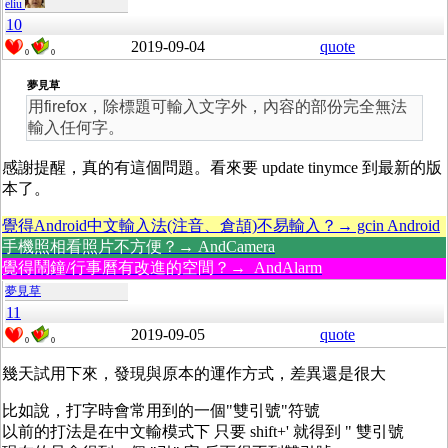
eliu
10
2019-09-04
quote
0
0
夢見草
用firefox，除標題可輸入文字外，內容的部份完全無法
輸入任何字。
感謝提醒，真的有這個問題。看來要 update tinymce 到最新的版
本了。
覺得Android中文輸入法(注音、倉頡)不易輸入？→ gcin Android
手機照相看照片不方便？→ AndCamera
覺得鬧鐘/行事曆有改進的空間？→ AndAlarm
夢見草
11
2019-09-05
quote
0
0
幾天試用下來，發現與原本的運作方式，差異還是很大
比如說，打字時會常用到的一個"雙引號"符號
以前的打法是在中文輸模式下 只要 shift+' 就得到 " 雙引號