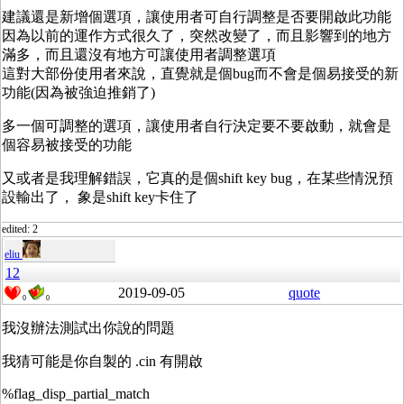
建議還是新增個選項，讓使用者可自行調整是否要開啟此功能
因為以前的運作方式很久了，突然改變了，而且影響到的地方
滿多，而且還沒有地方可讓使用者調整選項
這對大部份使用者來說，直覺就是個bug而不會是個易接受的新
功能(因為被強迫推銷了)
多一個可調整的選項，讓使用者自行決定要不要啟動，就會是
個容易被接受的功能
又或者是我理解錯誤，它真的是個shift key bug，在某些情況預
設輸出了， 象是shift key卡住了
edited: 2
eliu
12
2019-09-05
quote
0
0
我沒辦法測試出你說的問題
我猜可能是你自製的 .cin 有開啟
%flag_disp_partial_match