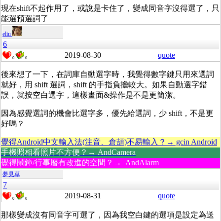
現在shift不起作用了，或說是卡住了，變成同音字沒得選了，只
能選預選詞了
eliu
6
2019-08-30
quote
0
0
後來想了一下，在詞庫自動選字時，我覺得數字鍵只用來選詞
就好，用 shift 選詞，shift 的手指負擔較大。如果自動選字錯
誤，就按空白選字，這樣畫面&操作是不是更簡潔。
因為感覺選詞的機會比選字多，優先給選詞，少 shift，不是更
好嗎？
覺得Android中文輸入法(注音、倉頡)不易輸入？→ gcin Android
手機照相看照片不方便？→ AndCamera
覺得鬧鐘/行事曆有改進的空間？→ AndAlarm
夢見草
7
2019-08-31
quote
0
0
那樣變成沒有同音字可選了，因為我空白鍵的選項是設定為送