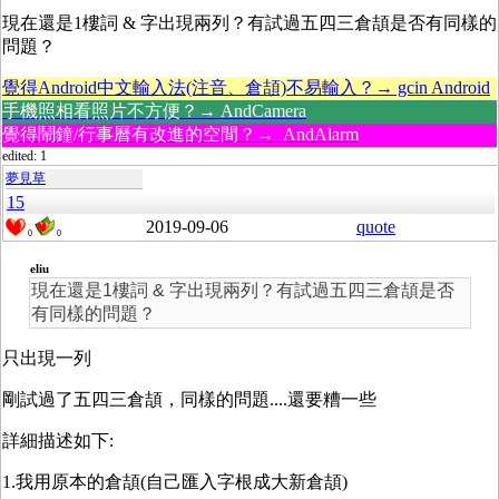
現在還是1樓詞 & 字出現兩列？有試過五四三倉頡是否有同樣的
問題？
覺得Android中文輸入法(注音、倉頡)不易輸入？→ gcin Android
手機照相看照片不方便？→ AndCamera
覺得鬧鐘/行事曆有改進的空間？→ AndAlarm
edited: 1
夢見草
15
2019-09-06
quote
0
0
eliu
現在還是1樓詞 & 字出現兩列？有試過五四三倉頡是否
有同樣的問題？
只出現一列
剛試過了五四三倉頡，同樣的問題....還要糟一些
詳細描述如下:
1.
我用原本的倉頡(自己匯入字根成大新倉頡)