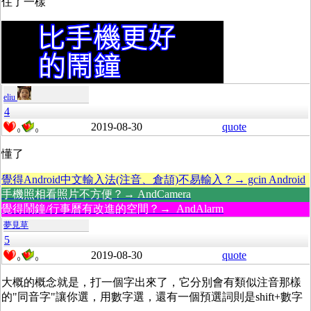
住了一樣
eliu
4
2019-08-30
quote
0
0
懂了
覺得Android中文輸入法(注音、倉頡)不易輸入？→ gcin Android
手機照相看照片不方便？→ AndCamera
覺得鬧鐘/行事曆有改進的空間？→ AndAlarm
夢見草
5
2019-08-30
quote
0
0
大概的概念就是，打一個字出來了，它分別會有類似注音那樣
的"同音字"讓你選，用數字選，還有一個預選詞則是shift+數字