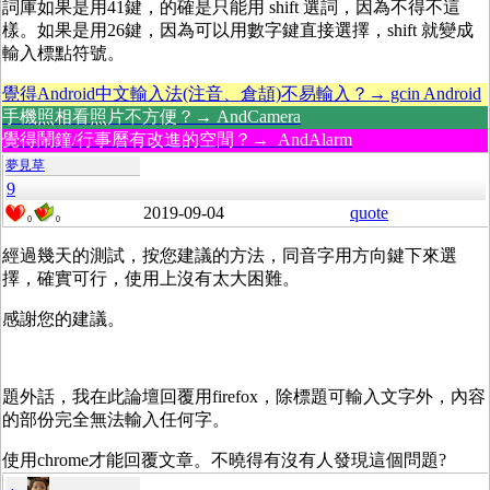
詞庫如果是用41鍵，的確是只能用 shift 選詞，因為不得不這
樣。如果是用26鍵，因為可以用數字鍵直接選擇，shift 就變成
輸入標點符號。
覺得Android中文輸入法(注音、倉頡)不易輸入？→ gcin Android
手機照相看照片不方便？→ AndCamera
覺得鬧鐘/行事曆有改進的空間？→ AndAlarm
夢見草
9
2019-09-04
quote
0
0
經過幾天的測試，按您建議的方法，同音字用方向鍵下來選
擇，確實可行，使用上沒有太大困難。
感謝您的建議。
題外話，我在此論壇回覆用firefox，除標題可輸入文字外，內容
的部份完全無法輸入任何字。
使用chrome才能回覆文章。不曉得有沒有人發現這個問題?