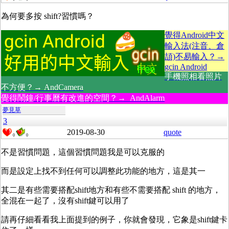
為何要多按 shift?習慣嗎？
覺得Android中文
輸入法(注音、倉
頡)不易輸入？→
gcin Android
手機照相看照片
不方便？→ AndCamera
覺得鬧鐘/行事曆有改進的空間？→ AndAlarm
夢見草
3
2019-08-30
quote
0
0
不是習慣問題，這個習慣問題我是可以克服的
而是設定上找不到任何可以調整此功能的地方，這是其一
其二是有些需要搭配shift地方和有些不需要搭配 shift 的地方，
全混在一起了，沒有shift鍵可以用了
請再仔細看看我上面提到的例子，你就會發現，它象是shift鍵卡