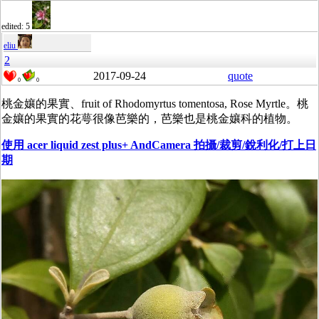
edited: 5
eliu
2
2017-09-24
quote
0
0
桃金孃的果實、fruit of Rhodomyrtus tomentosa, Rose Myrtle。桃
金孃的果實的花萼很像芭樂的，芭樂也是桃金孃科的植物。
使用 acer liquid zest plus
+ AndCamera 拍攝/裁剪/銳利化/打上日
期