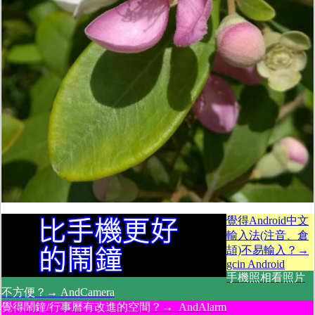
覺得Android中文
輸入法(注音、倉
頡)不易輸入？→
gcin Android
手機照相看照片
不方便？→ AndCamera
覺得鬧鐘/行事曆有改進的空間？→ AndAlarm