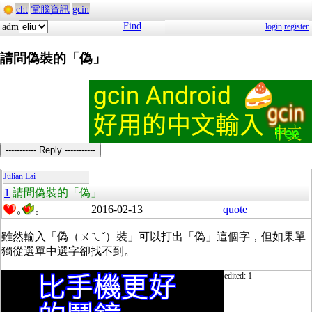
cht
電腦資訊
gcin
Find
adm
login
register
請問偽裝的「偽」
----------- Reply -----------
Julian Lai
1
請問偽裝的「偽」
2016-02-13
quote
0
0
雖然輸入「偽（ㄨㄟˇ）裝」可以打出「偽」這個字，但如果單
獨從選單中選字卻找不到。
edited: 1