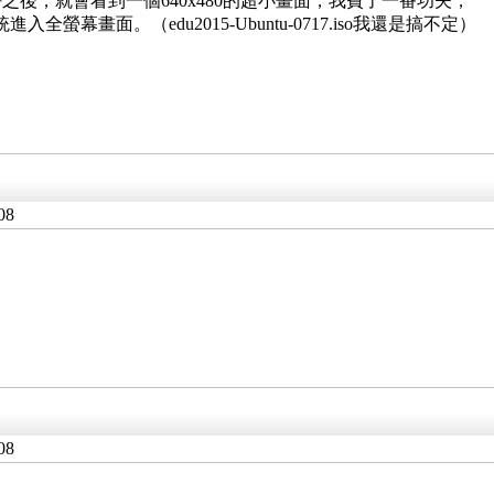
裝好之後，就會看到一個640x480的超小畫面，我費了一番功夫，
o，重開系統進入全螢幕畫面。（edu2015-Ubuntu-0717.iso我還是搞不定）
08
08