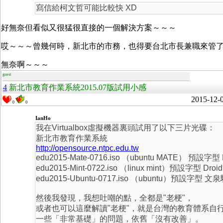
寫信給柯文哲可能比較快 XD
好無奈但看似又很猛很直接的一個解決方案～～～
哎～～～曾幾何時，新北市的市務，也得要台北市長兼職來管
無奈啊～～～
guest
4
新北市教育作業系統2015.07版試用小感
2015-12-
0
0
IanHo
我在Virtualbox虛擬機器裏頭試用了以下三片光碟：
新北市教育作業系統
http://opensource.ntpc.edu.tw
edu2015-Mate-0716.iso （ubuntu MATE） 預設字型 Dr
edu2015-Mint-0722.iso （linux mint）預設字型 Dro
edu2015-Ubuntu-0717.iso （ubuntu）預設字型
然後我發現，我想吐嘲的點，全都是"老梗"，
或者也可以這麼解讀"老梗"，就是台灣的教育體系自行
一些「非常基礎」的問題，依舊「沒有改善」。