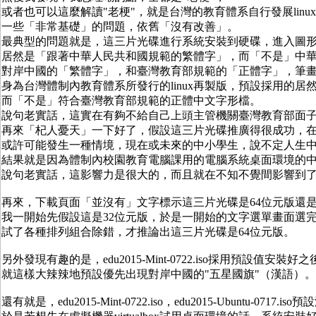
或者也可以這麼解讀"老梗"，就是台灣的教育體系自行發展lin
一些「非常基礎」的問題，依舊「沒有改善」。
最典型的問題就是，這三片光碟進行系統安裝到硬碟，進入圖
居然是「跟著中華人民共和國規範的繁體字」，而「不是」中
對岸中國的「繁體字」，和臺灣教育部規範的「正體字」，筆
身為台灣體制內教育體系所發行的linux再製版，預設採用的
而「不是」符合臺灣教育部規範的正體中文字形檔。
說句老實話，這實在有夠不給自己上頭主管機關臺灣教育部面
再來「杞人憂天」一下好了，假設這三片光碟推廣得很成功，在
或許可能發生一種情境，現在或未來的中小學生，說不定人生
結果就是因為體制內校園教育電腦課用的電腦系統桌面環境的
說句老實話，這影響力是很大的，而且就在不知不覺間影響到
再來，下載頁面「並沒有」文字標示這三片光碟是64位元版還是
我一開始先假設這是32位元版，於是一開始的文字選單畫面選完
試了各種排列組合除錯，才推論出這三片光碟是64位元版。
另外發現有趣的是，edu2015-Mint-0722.iso採用預設
就這樣大辣辣地預設優先出現對岸中國的"五星國旗"（漢語）。
還有就是，edu2015-Mint-0722.iso，edu2015-Ubuntu-0717.