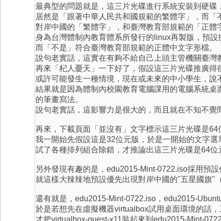
最典型的問題就是，這三片光碟進行系統安裝到硬碟
居然是「跟著中華人民共和國規範的繁體字」，而「
對岸中國的「繁體字」，和臺灣教育部規範的「正體
身為台灣體制內教育體系所發行的linux再製版，
而「不是」符合臺灣教育部規範的正體中文字形檔。
說句老實話，這實在有夠不給自己上頭主管機關臺灣
再來「杞人憂天」一下好了，假設這三片光碟推廣得
或許可能發生一種情境，現在或未來的中小學生，說
結果就是因為體制內校園教育電腦課用的電腦系統桌
的筆畫寫法。
說句老實話，這影響力是很大的，而且就在不知不覺
再來，下載頁面「並沒有」文字標示這三片光碟是64
我一開始先假設這是32位元版，於是一開始的文字選
試了各種排列組合除錯，才推論出這三片光碟是64位
另外發現有趣的是，edu2015-Mint-0722.i
就這樣大辣辣地預設優先出現對岸中國的"五星國旗"（
還有就是，edu2015-Mint-0722.iso，edu2015-Ubu
於是若想先在虛擬機器virtualbox試用桌面環境的
才把virtualbox-guest-x11裝起來到edu2015-Mi