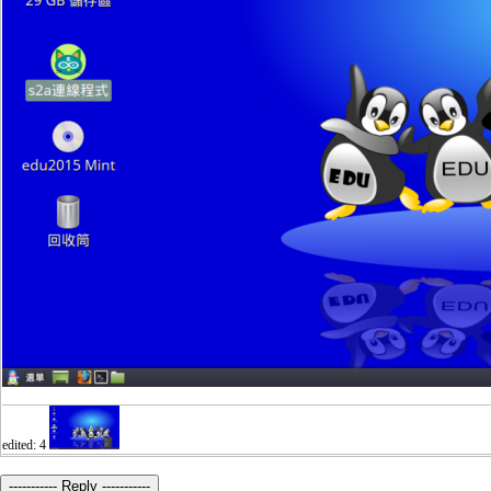
edited: 4
----------- Reply -----------