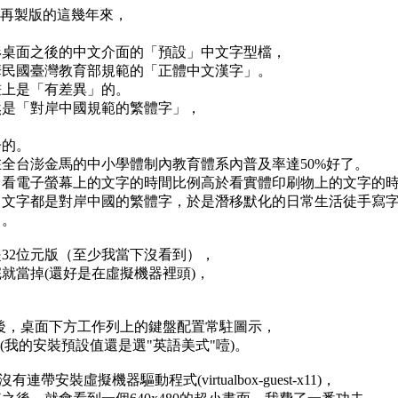
ux再製版的這幾年來，
形桌面之後的中文介面的「預設」中文字型檔，
華民國臺灣教育部規範的「正體中文漢字」。
畫上是「有差異」的。
居然是「對岸中國規範的繁體字」，
子的。
全台澎金馬的中小學體制內教育體系內普及率達50%好了。
中看電子螢幕上的文字的時間比例高於看實體印刷物上的文字的
中文字都是對岸中國的繁體字，於是潛移默化的日常生活徒手寫
了。
32位元版（至少我當下沒看到），
就當掉(還好是在虛擬機器裡頭)，
值安裝好之後，桌面下方工作列上的鍵盤配置常駐圖示，
(我的安裝預設值還是選"英語美式"噎)。
iso預設沒有連帶安裝虛擬機器驅動程式(virtualbox-guest-x11)，