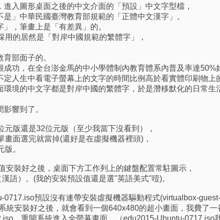
，進入圖形桌面之後的中文介面的「預設」中文字型檔，
不是」中華民國臺灣教育部規範的「正體中文漢字」。
字」，筆畫上是「有差異」的。
預設採用的居然是「對岸中國規範的繁體字」，
教育部面子的。
很成功，在全台澎金馬的中小學體制內教育體系內普及率達50%
不定人生中看電子螢幕上的文字的時間比例高於看實體印刷物上
面環境的中文字都是對岸中國的繁體字，於是潛移默化的日常生
間影響到了。
位元版還是32位元版（至少我當下沒看到），
單畫面選完就當掉(還好是在虛擬機器裡頭)，
元版。
so採用預設值安裝好之後，桌面下方工作列上的鍵盤配置常駐圖示，
漢語）。(我的安裝預設值還是選"英語美式"噎)。
ntu-0717.iso預設沒有連帶安裝虛擬機器驅動程式(virtualbox-guest
話，系統安裝好之後，就會看到一個640x480的超小畫面，我費了
nt-0722.iso，重開系統進入全螢幕畫面。（edu2015-Ubuntu-0717.