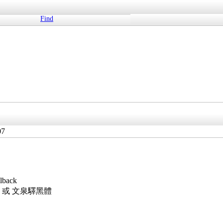
Find
07
lback
lback 或 文泉驛黑體