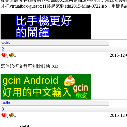
於是若想先在虛擬機器virtualbox試用桌面環境的話，系統安
才把virtualbox-guest-x11裝起來到edu2015-Mint-0722.is
coolcd
2
2015-12-
0
0
寫信給柯文哲可能比較快 XD
IanHo
3
2015-12-
0
0
coolcd