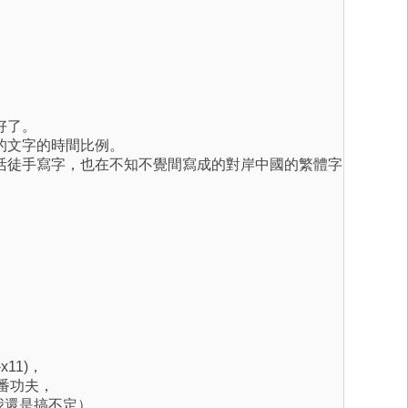
好了。
的文字的時間比例。
活徒手寫字，也在不知不覺間寫成的對岸中國的繁體字
-x11)，
一番功夫，
iso我還是搞不定）