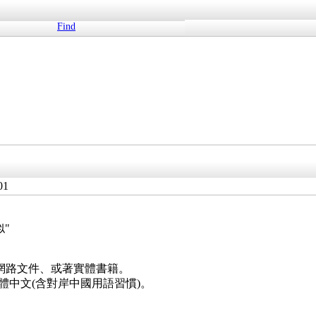
Find
01
"
"網路文件、或著實體書籍。
體中文(含對岸中國用語習慣)。