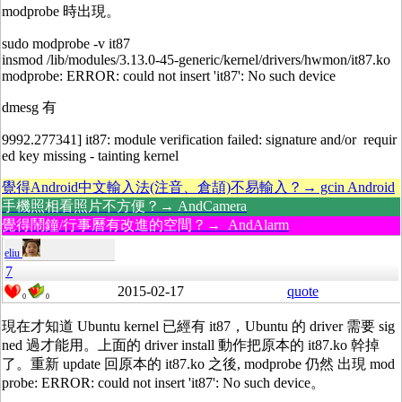
modprobe 時出現。
sudo modprobe -v it87
insmod /lib/modules/3.13.0-45-generic/kernel/drivers/hwmon/it87.ko
modprobe: ERROR: could not insert 'it87': No such device
dmesg 有
9992.277341] it87: module verification failed: signature and/or requir
ed key missing - tainting kernel
覺得Android中文輸入法(注音、倉頡)不易輸入？→ gcin Android
手機照相看照片不方便？→ AndCamera
覺得鬧鐘/行事曆有改進的空間？→ AndAlarm
eliu
7
2015-02-17
quote
0
0
現在才知道 Ubuntu kernel 已經有 it87，Ubuntu 的 driver 需要 sig
ned 過才能用。上面的 driver install 動作把原本的 it87.ko 幹掉
了。重新 update 回原本的 it87.ko 之後, modprobe 仍然 出現 mod
probe: ERROR: could not insert 'it87': No such device。