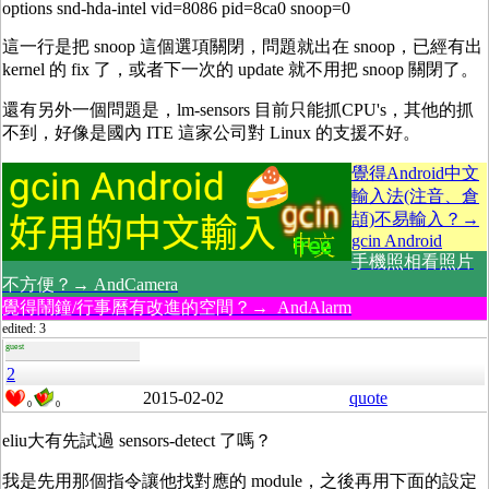
options snd-hda-intel vid=8086 pid=8ca0 snoop=0
這一行是把 snoop 這個選項關閉，問題就出在 snoop，已經有出
kernel 的 fix 了，或者下一次的 update 就不用把 snoop 關閉了。
還有另外一個問題是，lm-sensors 目前只能抓CPU's，其他的抓
不到，好像是國內 ITE 這家公司對 Linux 的支援不好。
覺得Android中文
輸入法(注音、倉
頡)不易輸入？→
gcin Android
手機照相看照片
不方便？→ AndCamera
覺得鬧鐘/行事曆有改進的空間？→ AndAlarm
edited: 3
guest
2
2015-02-02
quote
0
0
eliu大有先試過 sensors-detect 了嗎？
我是先用那個指令讓他找對應的 module，之後再用下面的設定