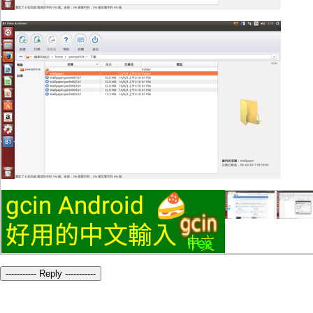
----------- Reply -----------