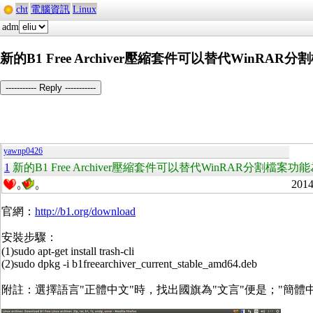
cht
電腦資訊
Linux
adm
新的B1 Free Archiver壓縮套件可以替代WinRAR分割檔
----------- Reply -----------
yawnp0426
1
新的B1 Free Archiver壓縮套件可以替代WinRAR分割檔案功能為**.
2014
0
0
官網：
http://b1.org/download
安裝步驟：
(1)sudo apt-get install trash-cli
(2)sudo dpkg -i b1freearchiver_current_stable_amd64.deb
附註：選擇語言"正體中文"時，找出國旗為"文言"便是；"簡體