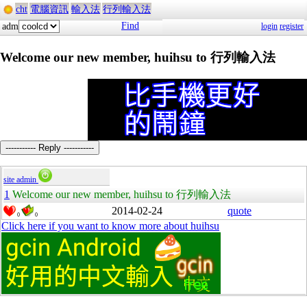
cht
電腦資訊
輸入法
行列輸入法
Find
adm
login
register
Welcome our new member, huihsu to 行列輸入法
----------- Reply -----------
site admin
1
Welcome our new member, huihsu to 行列輸入法
2014-02-24
quote
0
0
Click here if you want to know more about huihsu