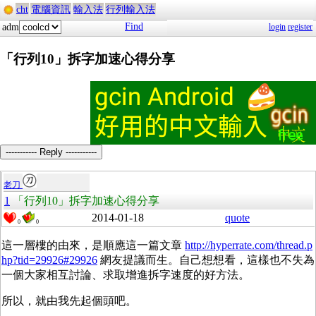
cht
電腦資訊
輸入法
行列輸入法
Find
adm
login
register
「行列10」拆字加速心得分享
----------- Reply -----------
老刀
1
「行列10」拆字加速心得分享
2014-01-18
quote
0
0
這一層樓的由來，是順應這一篇文章
http://hyperrate.com/thread.p
hp?tid=29926#29926
網友提議而生。自己想想看，這樣也不失為
一個大家相互討論、求取增進拆字速度的好方法。
所以，就由我先起個頭吧。