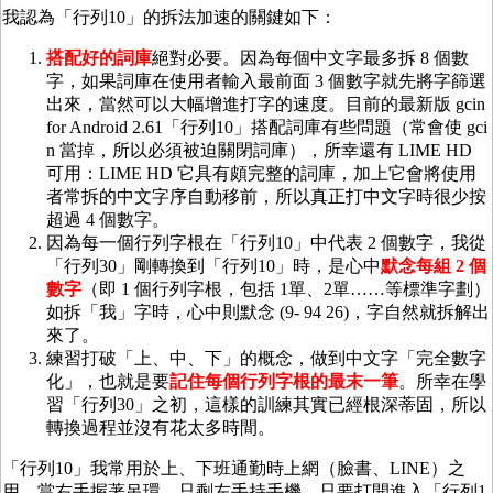
我認為「行列10」的拆法加速的關鍵如下：
搭配好的詞庫
絕對必要。因為每個中文字最多拆 8 個數
字，如果詞庫在使用者輸入最前面 3 個數字就先將字篩選
出來，當然可以大幅增進打字的速度。目前的最新版 gcin
for Android 2.61「行列10」搭配詞庫有些問題（常會使 gci
n 當掉，所以必須被迫關閉詞庫），所幸還有 LIME HD
可用：LIME HD 它具有頗完整的詞庫，加上它會將使用
者常拆的中文字序自動移前，所以真正打中文字時很少按
超過 4 個數字。
因為每一個行列字根在「行列10」中代表 2 個數字，我從
「行列30」剛轉換到「行列10」時，是心中
默念每組 2 個
數字
（即 1 個行列字根，包括 1單、2單……等標準字劃）
如拆「我」字時，心中則默念 (9- 94 26)，字自然就拆解出
來了。
練習打破「上、中、下」的概念，做到中文字「完全數字
化」，也就是要
記住每個行列字根的最末一筆
。所幸在學
習「行列30」之初，這樣的訓練其實已經根深蒂固，所以
轉換過程並沒有花太多時間。
「行列10」我常用於上、下班通勤時上網（臉書、LINE）之
用。當右手握著吊環，只剩左手持手機，只要打開進入「行列1