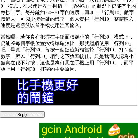
0」模式，在只使用左手拇指「一指神功」的狀況下仍能有平均
每秒 1 字、每分鐘約 60~70 字的速度，再加上「行列10」數字
按鍵大，可減少按錯鍵的機率，個人覺得「行列10」整體輸入
速度是遠勝於以前手機使用注音輸入。
當然囉，若你真有把握在字鍵面積頗小的「行列30」模式下，
仍能將每個字根位置按得準確無比，那就繼續使用「行列30」
吧；畢竟「行列30」每按一個鍵位就相當於「行列10」打 2 個
數字，所以「行列30」相對之下效率較佳。只是我個人認為小
鍵實在很不好按，這也是為何我在手機上用「行列10」，而平
板上用「行列30」打字的主要原因。
----------- Reply -----------