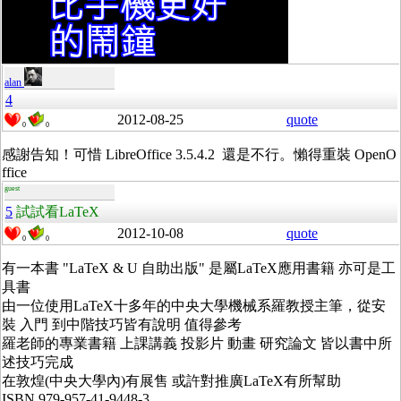
alan
4
2012-08-25
quote
0
0
感謝告知！可惜 LibreOffice 3.5.4.2 還是不行。懶得重裝 OpenO
ffice
guest
5
試試看LaTeX
2012-10-08
quote
0
0
有一本書 "LaTeX & U 自助出版" 是屬LaTeX應用書籍 亦可是工
具書
由一位使用LaTeX十多年的中央大學機械系羅教授主筆，從安
裝 入門 到中階技巧皆有說明 值得參考
羅老師的專業書籍 上課講義 投影片 動畫 研究論文 皆以書中所
述技巧完成
在敦煌(中央大學內)有展售 或許對推廣LaTeX有所幫助
ISBN 979-957-41-9448-3