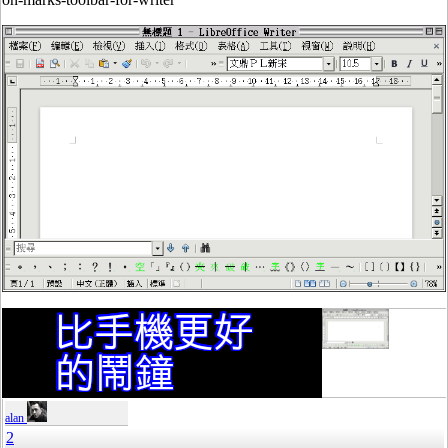
alan
2