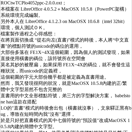
ROCtwTCPlo4052ppc-2.0.0.oxt；
本檔案在 LibreOffice 4.0.5.2＋MacOSX 10.5.8（PowerPC架構）
系統環境完成編製。
另外本人在 LibreOffice 4.1.2.3 on MacOSX 10.6.8（intel 32bit）
環境，個人測試ＯＫ。
檔案製作過程之心得感想：
在將頁面切換成 “從右向左(直書)”模式的時後，本人將“中文直
書”的標點符號的unicode的碼位的選用，
大部份多落在 FE1X~4X這個範圍，因為個人的測試發現，如果
直接使用橫書的碼位，該符號所在空間會
莫名其妙的被壓扁，如果採用 FE1X~4X的碼位，就不會發生這
種狀況，而unicode的定義裡，
這個範圍的字元大部份幾乎都是被定義為直書用途。
然而，我又發現很冏的狀況，就是MacOSX 10.5.8內建的正/繁
體中文字型居然不包含完整的
直書用的中文全形標點符號，弟三方的字型解決方案， babelsto
ne han這款在搭配
LO的"直書"模式的時後會出包（橫書就沒事），文泉驛正黑有b
ug，導致在短時間內我"沒有"選擇，
於是只好把直書模式的其中七個符號的"預設值"改成MacOSX 1
0.5.8內建的簡體中文字型。