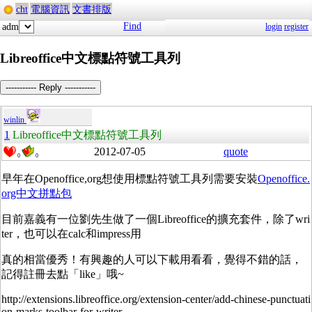
cht
電腦資訊
文書排版
Find
adm
login
register
Libreoffice中文標點符號工具列
----------- Reply -----------
winlin
1
Libreoffice中文標點符號工具列
2012-07-05
quote
0
0
早年在Openoffice,org想使用標點符號工具列需要安裝
Openoffice.
org中文拼點包
目前嘉義有一位劉先生做了一個Libreoffice的擴充套件，除了wri
ter，也可以在calc和impress用
真的相當優秀！有興趣的人可以下載用看看，覺得不錯的話，
記得註冊去點「like」哦~
http://extensions.libreoffice.org/extension-center/add-chinese-punctuati
on-marks-toolbar-for-writer