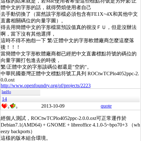
這樣的結果就是，若Mac使用者希望這些標點符號是另外繁/正
體中文的字形的話，就得勞煩使用者自己
去手動切換了（當然該字形檔必須包含有FE1X~4X和其他中文
直書相關碼位的向量字圖）。
得去用簡體中文的字形檔當預設值真的很沒ＦＵ，但是沒辦法
啊，當下沒有其他選擇，
這時不得不抱怨一下 繁/正體中文的字形軟體廠商怎麼這麼落
後！！！
當簡體中文字形軟體廠商都已經把中文直書標點符號的碼位的
向量字圖打包進去的時後，
繁/正體中文的字形該碼位都還是"空的"。
中華民國臺灣正體中文標點符號工具列 ROCtwTCPlo4052ppc-2.
0.0.oxt
http://www.openfoundry.org/of/projects/2223
IanHo
14
2013-10-09
quote
0
0
經個人測試，ROCtwTCPlo4052ppc-2.0.0.oxt可正常運作於
Debian7.1(AMD64) + GNOME + libreoffice 4.1.0-5~bpo70+3 （wh
eezy backports）
這樣的版本組合環境。