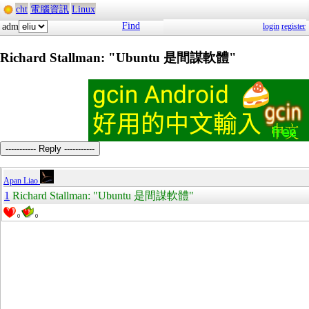
cht
電腦資訊
Linux
Find
adm
login
register
Richard Stallman: "Ubuntu 是間謀軟體"
----------- Reply -----------
Apan Liao
1
Richard Stallman: "Ubuntu 是間謀軟體"
0
0