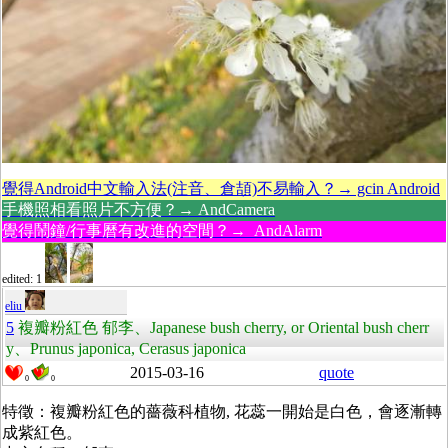
覺得Android中文輸入法(注音、倉頡)不易輸入？→ gcin Android
手機照相看照片不方便？→ AndCamera
覺得鬧鐘/行事曆有改進的空間？→ AndAlarm
edited: 1
eliu
5
複瓣粉紅色 郁李、Japanese bush cherry, or Oriental bush cherr
y、Prunus japonica, Cerasus japonica
2015-03-16
quote
0
0
特徵：複瓣粉紅色的薔薇科植物, 花蕊一開始是白色，會逐漸轉
成紫紅色。