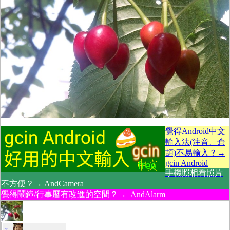
覺得Android中文
輸入法(注音、倉
頡)不易輸入？→
gcin Android
手機照相看照片
不方便？→ AndCamera
覺得鬧鐘/行事曆有改進的空間？→ AndAlarm