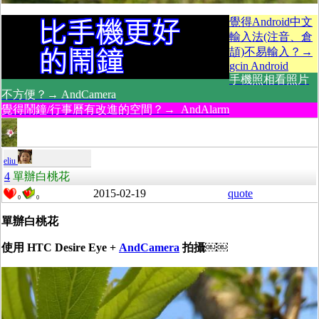
覺得Android中文
輸入法(注音、倉
頡)不易輸入？→
gcin Android
手機照相看照片
不方便？→ AndCamera
覺得鬧鐘/行事曆有改進的空間？→ AndAlarm
eliu
4
單辦白桃花
2015-02-19
quote
0
0
單辦白桃花
使用 HTC Desire Eye +
AndCamera
拍攝
￼￼