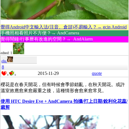
覺得Android中文輸入法(注音、倉頡)不易輸入？→ gcin Android
手機照相看照片不方便？→ AndCamera
覺得鬧鐘/行事曆有改進的空間？→ AndAlarm
edited: 1
eliu
8
2015-11-29
quote
0
0
櫻花是在春天開花，但有時候會季節錯亂，在秋天開花。或許
溫室效應愈來愈嚴重之後，這種情形會愈來愈常見。
使用 HTC Desire Eye + AndCamera 拍攝/打上日期/銳利化花蕊/
裁剪