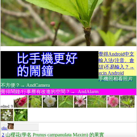
覺得Android中文
輸入法(注音、倉
頡)不易輸入？→
gcin Android
手機照相看照片
不方便？→ AndCamera
覺得鬧鐘/行事曆有改進的空間？→ AndAlarm
edited: 9
eliu
2
山櫻花(學名 Prunus campanulata Maxim) 的果實