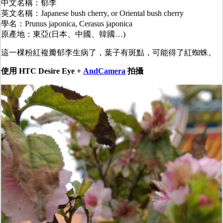
中文名稱：郁李
英文名稱：Japanese bush cherry, or Oriental bush cherry
學名：Prunus japonica, Cerasus japonica
原產地：東亞(日本、中國、韓國…)
這一棵粉紅複瓣郁李生病了，葉子有斑點，可能得了紅蜘蛛。
使用 HTC Desire Eye +
AndCamera
拍攝