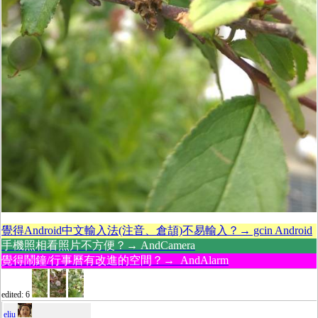
覺得Android中文輸入法(注音、倉頡)不易輸入？→ gcin Android
手機照相看照片不方便？→ AndCamera
覺得鬧鐘/行事曆有改進的空間？→ AndAlarm
edited: 6
eliu