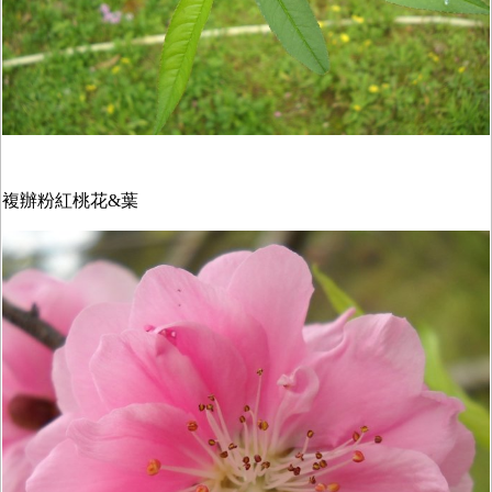
複辦粉紅桃花&葉