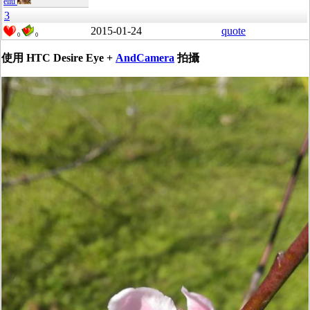
eliu
3
2015-01-24
quote
0
0
使用 HTC Desire Eye +
AndCamera
拍攝