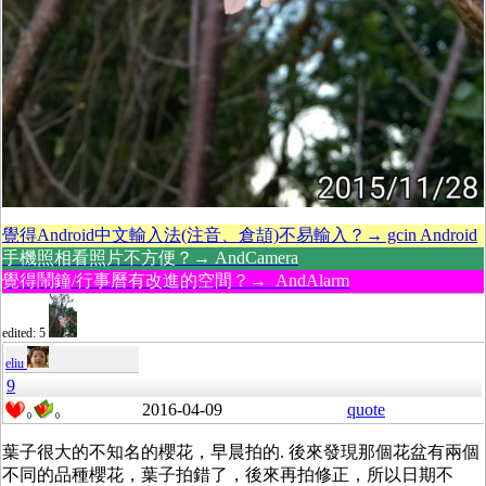
覺得Android中文輸入法(注音、倉頡)不易輸入？→ gcin Android
手機照相看照片不方便？→ AndCamera
覺得鬧鐘/行事曆有改進的空間？→ AndAlarm
edited: 5
eliu
9
2016-04-09
quote
0
0
葉子很大的不知名的櫻花，早晨拍的. 後來發現那個花盆有兩個
不同的品種櫻花，葉子拍錯了，後來再拍修正，所以日期不