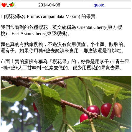
2014-04-06
quote
0
0
山櫻花(學名 Prunus campanulata Maxim) 的果實
我們常看到的各種櫻花，英文統稱為 Oriental Cherry(東方櫻
桃)、East Asian Cherry(東亞櫻桃)。
顏色真的有點像櫻桃，不過沒有食用價值，小小顆、酸酸的、
還有子。如果你用糖+鹽去醃漬來食用，那應該還是可以吃。
市面上賣的蜜餞有稱為「櫻花果」的，好像是用李子 or 青芒果
+糖+鹽+人工甘味料+色素去做的。很少用櫻花的果實去弄。