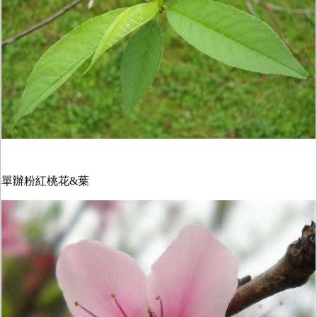
單辦粉紅桃花&葉