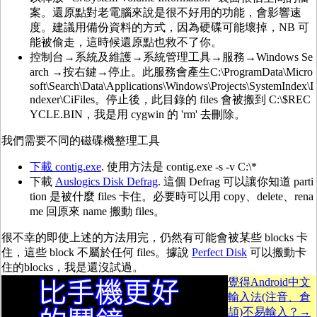
案。還原點對老電腦來說是很不好用的功能，會影響速
度。建議用備份資料的方式，因為硬碟可能壞掉，NB 可
能被偷走，這時候還原點也救不了你。
控制台→系統及維護→系統管理工具→服務→Windows Se
arch →按右鍵→停止。此服務會產生C:\ProgramData\Micro
soft\Search\Data\Applications\Windows\Projects\SystemIndex\I
ndexer\CiFiles。停止後，此目錄的 files 會被搬到 C:\$REC
YCLE.BIN，我是用 cygwin 的 'rm' 去刪除。
我們需要不同的磁碟機整理工具
下載 contig.exe
. 使用方法是 contig.exe -s -v C:\*
下載
Auslogics Disk Defrag
. 這個 Defrag 可以讓你知道 parti
tion 是被什麼 files 卡住。必要時可以用 copy、delete、rena
me 回原來 name 搬動 files。
很不幸的即使上述的方法用完，仍然有可能會被某些 blocks 卡
住，這些 block 不屬於任何 files。據說
Perfect Disk
可以搬動卡
住的blocks，我是還沒試過。
覺得Android中文
輸入法(注音、倉
頡)不易輸入？→