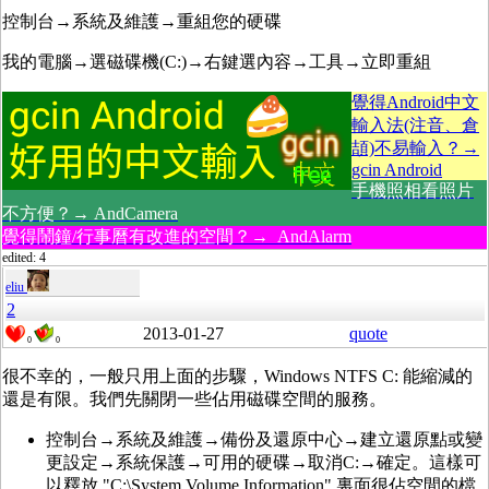
控制台→系統及維護→重組您的硬碟
我的電腦→選磁碟機(C:)→右鍵選內容→工具→立即重組
覺得Android中文
輸入法(注音、倉
頡)不易輸入？→
gcin Android
手機照相看照片
不方便？→ AndCamera
覺得鬧鐘/行事曆有改進的空間？→ AndAlarm
edited: 4
eliu
2
2013-01-27
quote
0
0
很不幸的，一般只用上面的步驟，Windows NTFS C: 能縮減的
還是有限。我們先關閉一些佔用磁碟空間的服務。
控制台→系統及維護→備份及還原中心→建立還原點或變
更設定→系統保護→可用的硬碟→取消C:→確定。這樣可
以釋放 "C:\System Volume Information" 裏面很佔空間的檔