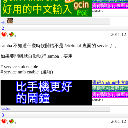
覺得鬧鐘/行事曆有
edited: 2
eliu
2
2011-12-
0
0
samba 不知道什麼時候開始不是 /etc/init.d 裏面的 servic 了，
如果要開機就自動執行 samba，要用
# service smb enable
# service nmb enable (選項)
覺得Android中文
手機照相看照片不方便
覺得鬧鐘/行事曆有
edited: 1
coolcd
3
2011-12-
0
0