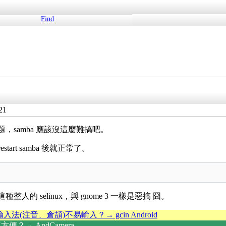
Find
21
弄都有問題，samba 應該沒這麼難搞吧。
start samba 後就正常了。
種整人的 selinux，與 gnome 3 一樣是惡搞 囧。
輸入法(注音、倉頡)不易輸入？→ gcin Android
？→ AndCamera