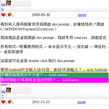
eliu
6
2009-09-30
quote
0
0
看到有人搜尋檔案管理員開啟 dos prompt，好像怪怪的？開啟
C:\WINDOWS\system32\cmd.exe ?
我猜應該是桌面開啟 dos prompt，我經常用 cmd.exe，我都是在
所有程式->附屬應用程式 -> 命令提示字元 -> 按右鍵 -> 傳送到 -
> 桌面當捷徑
這樣就可在桌面 double click 執行 dos prompt
覺得Android中文輸入法(注音、倉頡)不易輸入？→ gcin Android
手機照相看照片不方便？→ AndCamera
覺得鬧鐘/行事曆有改進的空間？→ AndAlarm
edited: 1
eliu
7
2011-11-23
quote
0
0