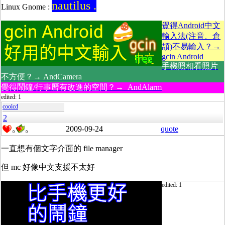
nautilus .
Linux Gnome :
覺得Android中文
輸入法(注音、倉
頡)不易輸入？→
gcin Android
手機照相看照片
不方便？→ AndCamera
覺得鬧鐘/行事曆有改進的空間？→ AndAlarm
edited: 1
coolcd
2
2009-09-24
quote
0
0
一直想有個文字介面的 file manager
但 mc 好像中文支援不太好
edited: 1