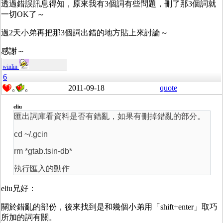
透過錯誤訊息得知，原來我有3個詞有些問題，刪了那3個詞就
一切OK了～
過2天小弟再把那3個詞出錯的地方貼上來討論～
感謝～
winlin
6
2011-09-18
quote
0
0
eliu
匯出詞庫看資料是否有錯亂，如果有刪掉錯亂的部分。
cd ~/.gcin
rm *gtab.tsin-db*
執行匯入的動作
eliu兄好：
關於錯亂的部份，後來找到是和幾個小弟用「shift+enter」取巧
所加的詞有關。