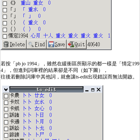
若按「pb jo 1994」，雖然在緩衝區所顯示的都一樣是「情定199
4」，但進到詞庫裡的結果卻是不同（如下圖），
往後若刪除詞庫中其他詞，就會讓ts-edit出現錯誤而無法開啟。