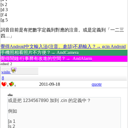
[s 2
[d 3
[f 4
[g 5
詞音目前是有把數字定義到對應的注音。或是定義到「一二三
四…」
覺得Android中文輸入法(注音、倉頡)不易輸入？→ gcin Android
手機照相看照片不方便？→ AndCamera
覺得鬧鐘/行事曆有改進的空間？→ AndAlarm
edited: 2
winlin
8
2011-09-18
quote
0
0
eliu
或是把 1234567890 加到 .cin 的定義中？
例如
[a 1
[s 2