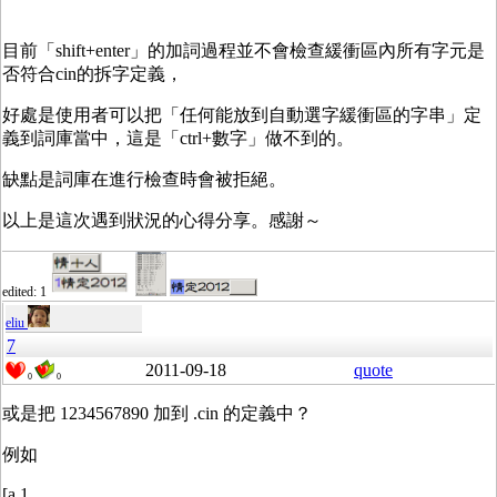
目前「shift+enter」的加詞過程並不會檢查緩衝區內所有字元是
否符合cin的拆字定義，
好處是使用者可以把「任何能放到自動選字緩衝區的字串」定
義到詞庫當中，這是「ctrl+數字」做不到的。
缺點是詞庫在進行檢查時會被拒絕。
以上是這次遇到狀況的心得分享。感謝～
edited: 1
eliu
7
2011-09-18
quote
0
0
或是把 1234567890 加到 .cin 的定義中？
例如
[a 1