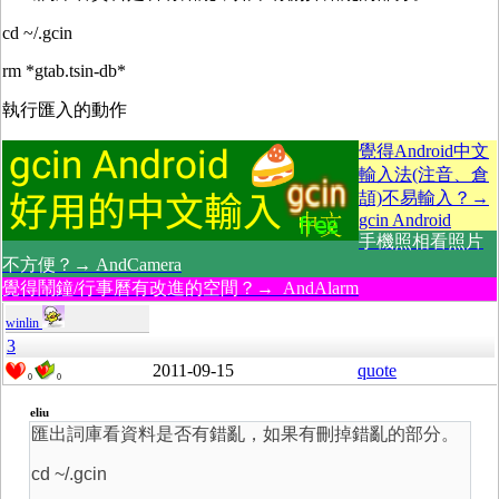
cd ~/.gcin
rm *gtab.tsin-db*
執行匯入的動作
覺得Android中文
輸入法(注音、倉
頡)不易輸入？→
gcin Android
手機照相看照片
不方便？→ AndCamera
覺得鬧鐘/行事曆有改進的空間？→ AndAlarm
winlin
3
2011-09-15
quote
0
0
eliu
匯出詞庫看資料是否有錯亂，如果有刪掉錯亂的部分。
cd ~/.gcin