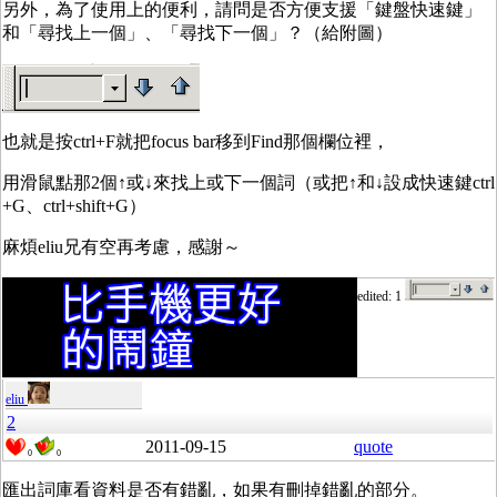
另外，為了使用上的便利，請問是否方便支援「鍵盤快速鍵」
和「尋找上一個」、「尋找下一個」？（給附圖）
也就是按ctrl+F就把focus bar移到Find那個欄位裡，
用滑鼠點那2個↑或↓來找上或下一個詞（或把↑和↓設成快速鍵ctrl
+G、ctrl+shift+G）
麻煩eliu兄有空再考慮，感謝～
edited: 1
eliu
2
2011-09-15
quote
0
0
匯出詞庫看資料是否有錯亂，如果有刪掉錯亂的部分。