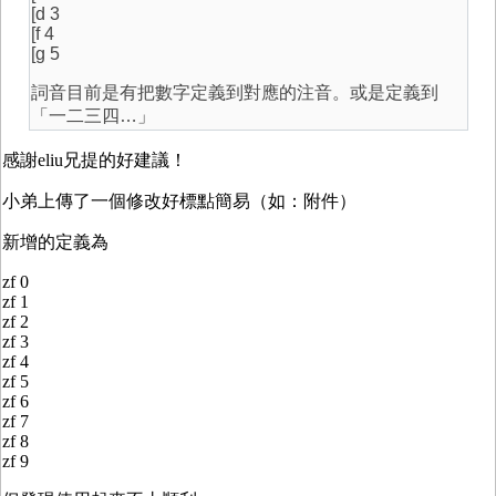
[d 3
[f 4
[g 5
詞音目前是有把數字定義到對應的注音。或是定義到
「一二三四…」
感謝eliu兄提的好建議！
小弟上傳了一個修改好標點簡易（如：附件）
新增的定義為
zf 0
zf 1
zf 2
zf 3
zf 4
zf 5
zf 6
zf 7
zf 8
zf 9