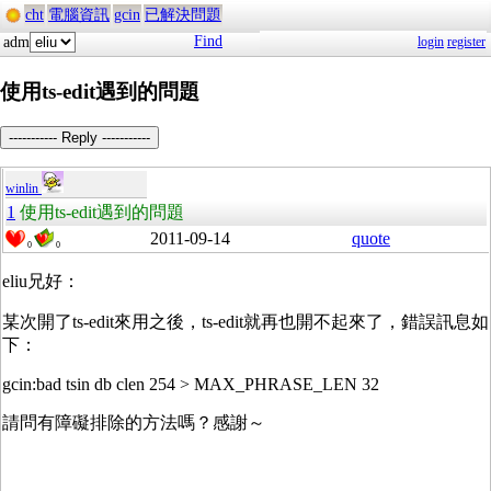
cht
電腦資訊
gcin
已解決問題
Find
adm
login
register
使用ts-edit遇到的問題
----------- Reply -----------
winlin
1
使用ts-edit遇到的問題
2011-09-14
quote
0
0
eliu兄好：
某次開了ts-edit來用之後，ts-edit就再也開不起來了，錯誤訊息如
下：
gcin:bad tsin db clen 254 > MAX_PHRASE_LEN 32
請問有障礙排除的方法嗎？感謝～