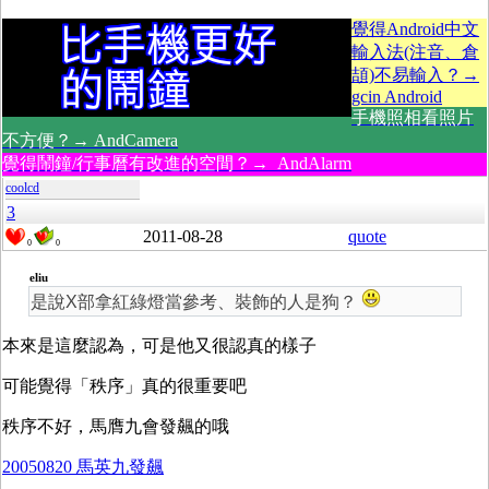
覺得Android中文
輸入法(注音、倉
頡)不易輸入？→
gcin Android
手機照相看照片
不方便？→ AndCamera
覺得鬧鐘/行事曆有改進的空間？→ AndAlarm
coolcd
3
2011-08-28
quote
0
0
eliu
是說X部拿紅綠燈當參考、裝飾的人是狗？
本來是這麼認為，可是他又很認真的樣子
可能覺得「秩序」真的很重要吧
秩序不好，馬膺九會發飆的哦
20050820 馬英九發飆