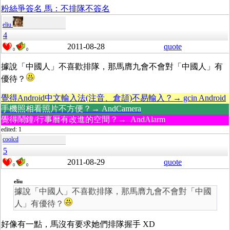
粉絲爭簽名 馬：不排隊不簽名
eliu
4
2011-08-28
quote
0
0
據說「中國人」不喜歡排隊，那馬膺九會不會對「中國人」有
優待？
覺得Android中文輸入法(注音、倉頡)不易輸入？→ gcin Android
手機照相看照片不方便？→ AndCamera
覺得鬧鐘/行事曆有改進的空間？→ AndAlarm
edited: 1
coolcd
5
2011-08-29
quote
0
0
eliu
據說「中國人」不喜歡排隊，那馬膺九會不會對「中國
人」有優待？
好像有一點，馬沒有要求她們排隊握手 XD