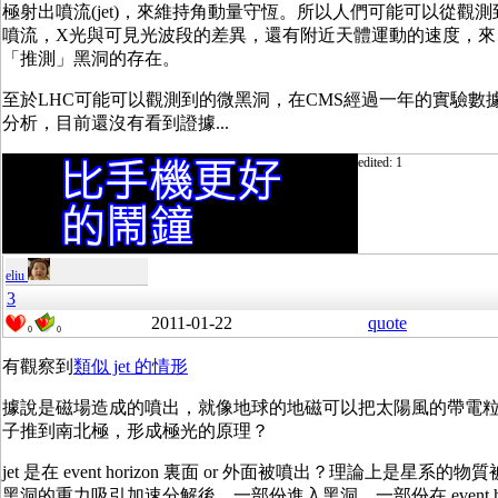
極射出噴流(jet)，來維持角動量守恆。所以人們可能可以從觀測
噴流，X光與可見光波段的差異，還有附近天體運動的速度，來
「推測」黑洞的存在。
至於LHC可能可以觀測到的微黑洞，在CMS經過一年的實驗數
分析，目前還沒有看到證據...
edited: 1
eliu
3
2011-01-22
quote
0
0
有觀察到
類似 jet 的情形
據說是磁場造成的噴出，就像地球的地磁可以把太陽風的帶電
子推到南北極，形成極光的原理？
jet 是在 event horizon 裏面 or 外面被噴出？理論上是星系的物質
黑洞的重力吸引加速分解後，一部份進入黑洞，一部份在 event h