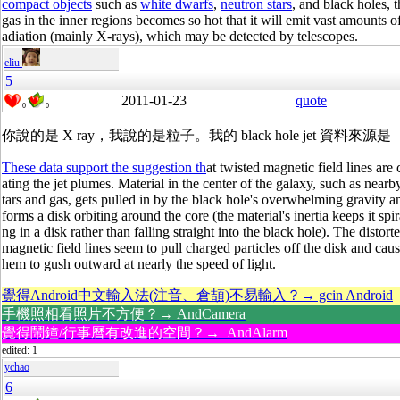
compact objects
such as
white dwarfs
,
neutron stars
, and black holes, t
gas in the inner regions becomes so hot that it will emit vast amounts of
adiation (mainly X-rays), which may be detected by telescopes.
eliu
5
2011-01-23
quote
0
0
你說的是 X ray，我說的是粒子。我的 black hole jet 資料來源是
These data support the suggestion th
at twisted magnetic field lines are 
ating the jet plumes. Material in the center of the galaxy, such as nearb
tars and gas, gets pulled in by the black hole's overwhelming gravity a
forms a disk orbiting around the core (the material's inertia keeps it spir
ng in a disk rather than falling straight into the black hole). The distort
magnetic field lines seem to pull charged particles off the disk and caus
hem to gush outward at nearly the speed of light.
覺得Android中文輸入法(注音、倉頡)不易輸入？→ gcin Android
手機照相看照片不方便？→ AndCamera
覺得鬧鐘/行事曆有改進的空間？→ AndAlarm
edited: 1
ychao
6