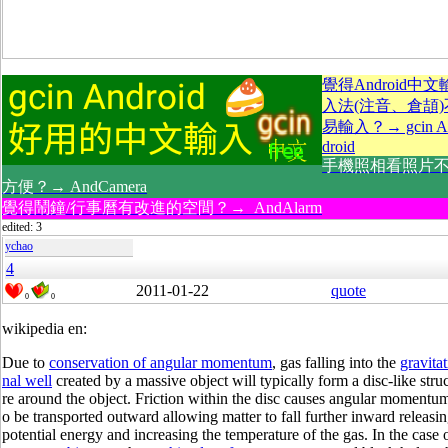
覺得Android中文
入法(注音、倉頡)
易輸入？→ gcin A
droid
手機照相看照片
方便？→ AndCamera
覺得鬧鐘/行事曆有改進的空間？→ AndAlarm
edited: 3
ychao
4
2011-01-22
quote
0
0
wikipedia en:
Due to
conservation of angular momentum
, gas falling into the
gravitat
nal well
created by a massive object will typically form a disc-like stru
re around the object. Friction within the disc causes angular momentum
o be transported outward allowing matter to fall further inward releasi
potential energy and increasing the temperature of the gas. In the case 