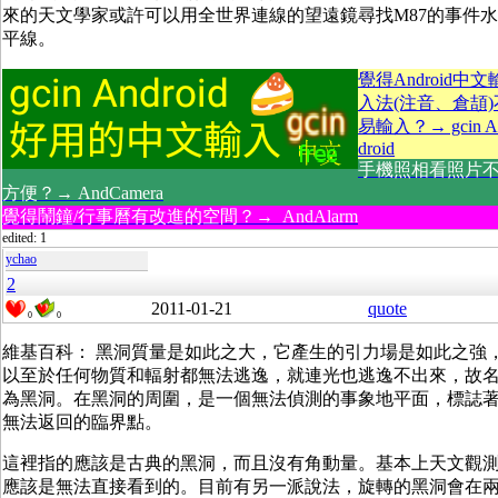
來的天文學家或許可以用全世界連線的望遠鏡尋找M87的事件水
平線。
覺得Android中文
入法(注音、倉頡)
易輸入？→ gcin A
droid
手機照相看照片
方便？→ AndCamera
覺得鬧鐘/行事曆有改進的空間？→ AndAlarm
edited: 1
ychao
2
2011-01-21
quote
0
0
維基百科： 黑洞質量是如此之大，它產生的引力場是如此之強
以至於任何物質和輻射都無法逃逸，就連光也逃逸不出來，故
為黑洞。在黑洞的周圍，是一個無法偵測的事象地平面，標誌
無法返回的臨界點。
這裡指的應該是古典的黑洞，而且沒有角動量。基本上天文觀
應該是無法直接看到的。目前有另一派說法，旋轉的黑洞會在