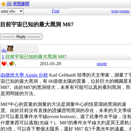
cht
奇聞趣聞
Find
adm
login
register
目前宇宙已知的最大黑洞 M87
----------- Reply -----------
eliu
1
目前宇宙已知的最大黑洞 M87
2011-01-20
quote
0
0
由德州大學 Austin 分校
Karl Gebhardt 領導的天文學家，測量了
宙已知的最大黑洞，有 66億個太陽的質量，位於巨大的橢圓星
M87。由於M87的黑洞很大，未來有可能可以真的看到黑洞，而
是用間接的方法。
M87中心的質量的測量的方法是測量中心的恆星環繞黑洞的速
度。由於目前沒有直接的證據證明黑洞的存在，未來的天文學
許可以看見事件水平線(event horizon)，過了此事件水平線，沒
什麼東西可以逃脫(光線？)。M87的事件水平線大約是冥王星軌
的3倍，可以吞下整個太陽系，還好 M87 在5千萬光年的遠處。