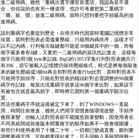
進二級簡碼。雖然「重碼次選字挪至首選項」我認為並不適
合，但你說的也有另一種道理，也許可考慮把第二重碼字
「嚐、寵、慣」放進二級簡碼。當時只想到要把字頻最高的放
進簡碼。
談到重碼字也要提到歷史：在倚天時代因當時電腦記憶體非常
珍貴，當時對照表必需儘量壓縮，只能用內碼排序，這樣才可
以不記內碼，行列每次敲鍵都可能是30個鍵其中的一個，而每
個字最多會有4鍵，又要把一二級簡碼的資訊也記進去，這樣每
個字只能用3個 byte來記錄, Big5的13053字集行列對照表總共只
有39K，當它被載入記憶體仍保持壓縮格式，程式是將每個敲進
來的鍵先壓縮成5個bit再去和對照表進行bit比對，當時對照表不
可能用字頻排序，只能在對照表的檔頭針對必需調整的96個重
碼字作記錄，每當出現重碼字就拿這96個字來比對，如果該字
有被包含就是最高頻字，即時將它調到第一個重碼字顯示位
置。。
而這些重碼字序就這樣被定下來了，到了WINDOWS一直延
用，時間往前推進，雖然人們用字習慣會隨環境改變，字頻序
會跟著變，但輸入法對照表卻不能隨意跟著變動，因使用者在
不同系統間或前後版本間重複字的順序如果不一致會很困擾，
有些行列使用者用了十幾二十年，一切都已變成直覺，聽到要
調整重碼字序，可能都要跳起來了，且不同輸入系統間很難一