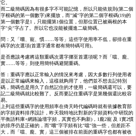
它。
而二級簡碼因為有很多字不可能記憶，所以只能依規則(第二個
字根碼的第一個數字)來擺放，而"減"字的第二個字根碼(19)的
第一個數字是1，只能擺第1個位置，但那位置已被兩根的本
字"尖"字占了。所以它也沒能被擺進二級簡碼。
問：又「嚐、寵、慣……等等」這些字使用率不低，卻排在重
碼字的次選項(首選字通常都有簡特碼可用)。
是否應該考慮將這類重碼次選字挪至首選項呢？而「噹、龐、
實……等等」則使用簡特碼避開重碼。
答：重碼字應以正常輸入的情況來考慮，因大多數行列使用者
是以正常編碼來輸入，這樣就夠用了，他們並不想去記特別
碼，簡碼也是用久了自然記住的才使用，一級簡碼還可以，要
記二級簡碼就比較難了。反而要記住重碼字是第幾個還比較容
易。
上列這些重碼字的使用頻率在倚天時代編碼時就有依據教育部
的字頻資料排序設計，昨天我特地比對新的字頻資料(中研院的
平衡語料庫+網路論壇字頻，其實也不夠新)，1龐2寵 及 1實2慣
的排序仍是正確的，而"嚐"字字頻有比"噹"強一些，但差距不
大，而「噹、龐、實」這三個被排在前面的重碼字也都有被收