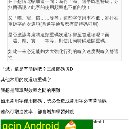
在下想借此帖順道一問：為何「減」這字既無特碼，亦
無簡碼呢？此字的使用頻率也不低的說！
又「嚐、寵、慣……等等」這些字使用率不低，卻排在
重碼字的次選項(首選字通常都有簡特碼可用)。
是否應該考慮將這類重碼次選字挪至首選項呢？而
「噹、龐、實……等等」則使用簡特碼避開重碼。
如此一來必定能夠大大強化行列的輸入速度與輸入舒適
性！
「減」還是有簡碼吧？三級簡碼 XD
其他常用的次選項重碼字
我想是簡單與效率之間的兩難
如果常用字僅用簡碼，勢必會造成常用字必需背簡碼
雖然可增進效率，卻會增加學習難度
edited: 1