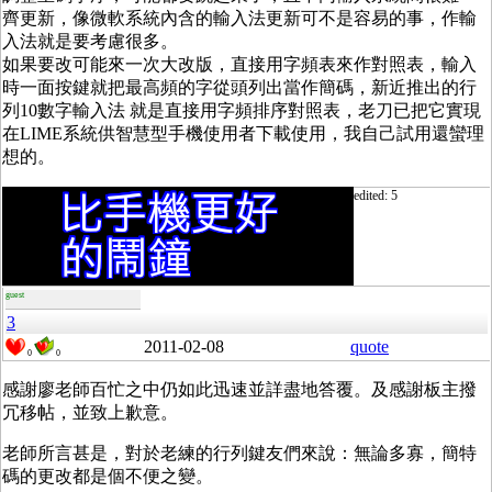
齊更新，像微軟系統內含的輸入法更新可不是容易的事，作輸
入法就是要考慮很多。
如果要改可能來一次大改版，直接用字頻表來作對照表，輸入
時一面按鍵就把最高頻的字從頭列出當作簡碼，新近推出的行
列10數字輸入法 就是直接用字頻排序對照表，老刀已把它實現
在LIME系統供智慧型手機使用者下載使用，我自己試用還蠻理
想的。
edited: 5
guest
3
2011-02-08
quote
0
0
感謝廖老師百忙之中仍如此迅速並詳盡地答覆。及感謝板主撥
冗移帖，並致上歉意。
老師所言甚是，對於老練的行列鍵友們來說：無論多寡，簡特
碼的更改都是個不便之變。