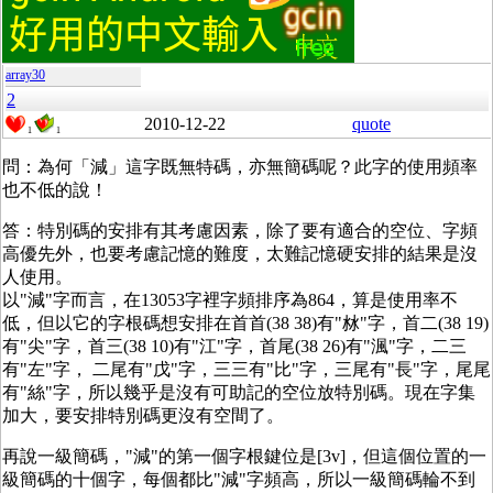
array30
2
2010-12-22
quote
1
1
問：為何「減」這字既無特碼，亦無簡碼呢？此字的使用頻率
也不低的說！
答：特別碼的安排有其考慮因素，除了要有適合的空位、字頻
高優先外，也要考慮記憶的難度，太難記憶硬安排的結果是沒
人使用。
以"減"字而言，在13053字裡字頻排序為864，算是使用率不
低，但以它的字根碼想安排在首首(38 38)有"沝"字，首二(38 19)
有"尖"字，首三(38 10)有"江"字，首尾(38 26)有"渢"字，二三
有"左"字， 二尾有"戊"字，三三有"比"字，三尾有"長"字，尾尾
有"絲"字，所以幾乎是沒有可助記的空位放特別碼。現在字集
加大，要安排特別碼更沒有空間了。
再說一級簡碼，"減"的第一個字根鍵位是[3v]，但這個位置的一
級簡碼的十個字，每個都比"減"字頻高，所以一級簡碼輪不到