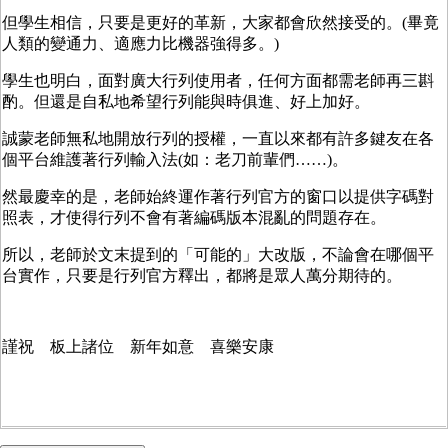
但學生相信，只要是更好的革新，大家都會欣然接受的。(畢竟
人類的變通力、適應力比機器強得多。)
學生也明白，面對廣大行列使用者，任何方面都需老師再三斟
酌。但還是自私地希望行列能與時俱進、好上加好。
誠蒙老師無私地開放行列的授權，一直以來都有許多鍵友在各
個平台維護著行列輸入法(如：老刀前輩們……)。
然最慶幸的是，老師始終運作著行列官方的窗口以提供字碼對
照表，才使得行列不會有著編碼版本混亂的問題存在。
所以，老師於文末提到的「可能的」大改版，不論會在哪個平
台實作，只要是行列官方釋出，都將是眾人萬分期待的。
謹祝 板上諸位 新年如意 喜樂安康