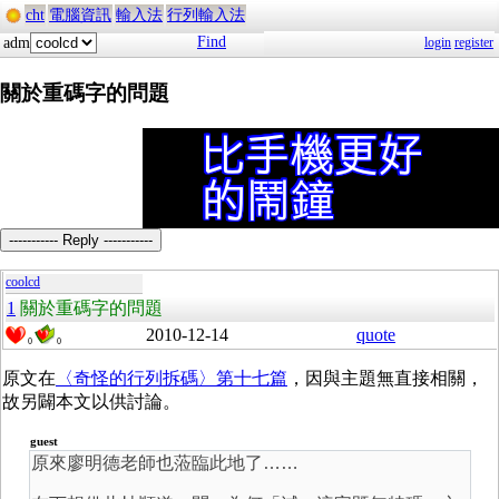
cht
電腦資訊
輸入法
行列輸入法
Find
adm
login
register
關於重碼字的問題
----------- Reply -----------
coolcd
1
關於重碼字的問題
2010-12-14
quote
0
0
原文在
〈奇怪的行列拆碼〉第十七篇
，因與主題無直接相關，
故另闢本文以供討論。
guest
原來廖明德老師也蒞臨此地了……