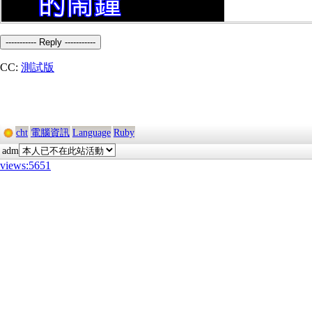
----------- Reply -----------
CC:
測試版
cht
電腦資訊
Language
Ruby
adm
views:5651