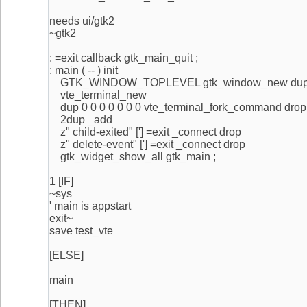
needs ui/gtk2
~gtk2
: =exit callback gtk_main_quit ;
: main ( -- ) init
GTK_WINDOW_TOPLEVEL gtk_window_new dup
vte_terminal_new
dup 0 0 0 0 0 0 0 vte_terminal_fork_command drop
2dup _add
z" child-exited" ['] =exit _connect drop
z" delete-event" ['] =exit _connect drop
gtk_widget_show_all gtk_main ;
1 [IF]
~sys
' main is appstart
exit~
save test_vte
[ELSE]
main
[THEN]