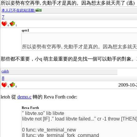
所以姿勢有空再學, 先動手才是真的。因為想太多就天亮了 (逃)
本人已不在此站活動
7
0
1
qrtt1
所以姿勢有空再學, 先動手才是真的。因為想太多就天亮
那些都不重要，小q 萌主最重要的是先找一個可以動手的對象。
caleb
8
2009-10-
0
0
letoh 從
demo.c
轉的 Reva Forth code:
Reva Forth
" libvte.so" lib libvte
libvte not [IF] ." load libvte failed..." cr -1 throw [THEN
0 func: vte_terminal_new
8 func: vte_terminal_fork_command