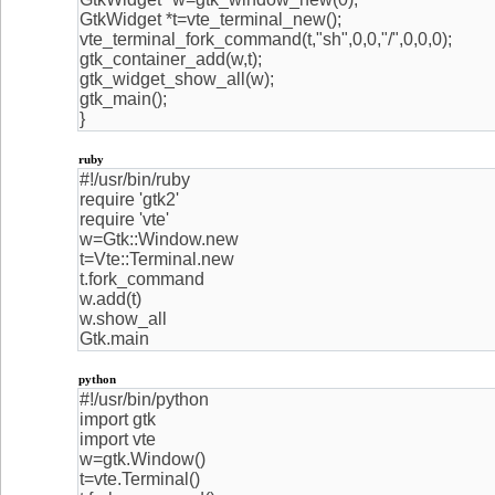
GtkWidget *t=vte_terminal_new();
vte_terminal_fork_command(t,"sh",0,0,"/",0,0,0);
gtk_container_add(w,t);
gtk_widget_show_all(w);
gtk_main();
}
ruby
#!/usr/bin/ruby
require 'gtk2'
require 'vte'
w=Gtk::Window.new
t=Vte::Terminal.new
t.fork_command
w.add(t)
w.show_all
Gtk.main
python
#!/usr/bin/python
import gtk
import vte
w=gtk.Window()
t=vte.Terminal()