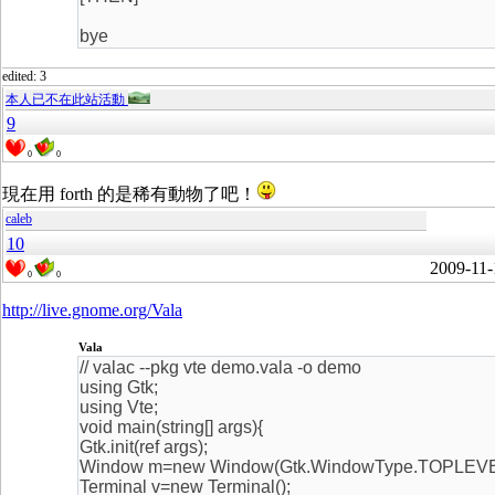
bye
edited: 3
本人已不在此站活動
9
0
0
現在用 forth 的是稀有動物了吧！
caleb
10
2009-11-
0
0
http://live.gnome.org/Vala
Vala
// valac --pkg vte demo.vala -o demo
using Gtk;
using Vte;
void main(string[] args){
Gtk.init(ref args);
Window m=new Window(Gtk.WindowType.TOPLEVE
Terminal v=new Terminal();