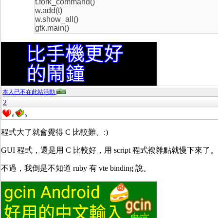
t.fork_command()
w.add(t)
w.show_all()
gtk.main()
本人已不在此站活動
2
0
0
程式大了就會覺得 C 比較難。:)
GUI 程式，還是用 C 比較好，用 script 程式複雜點就慢下來了
不過，我倒是不知道 ruby 有 vte binding 說。