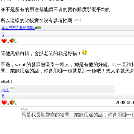
並不是所有的用途都能讓三者的實作難度那麼平均的
所以這樣的比較實在沒有參考性啊 >"<
本人已不在此站活動
5
0
0
管他黑貓白貓，會抓老鼠的就是好貓！
不過，script 的發展會吸引一堆人，總是有他的好處。C
果，業餘用途的話，你會用哪一種就是那一種吧！想太多就天亮
edited: 1
qrtt1
6
2008-06-
0
0
LGJ
只是我長期觀察的結果，業餘用途的話，你會用哪一