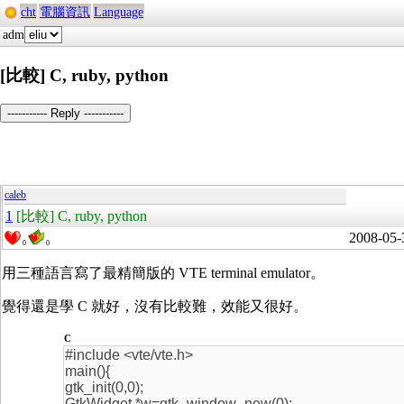
cht
電腦資訊
Language
adm
[比較] C, ruby, python
----------- Reply -----------
caleb
1
[比較] C, ruby, python
2008-05-
0
0
用三種語言寫了最精簡版的 VTE terminal emulator。
覺得還是學 C 就好，沒有比較難，效能又很好。
C
#include <vte/vte.h>
main(){
gtk_init(0,0);
GtkWidget *w=gtk_window_new(0);