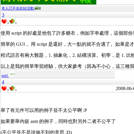
本人已不在此站活動
3
0
0
使用 script 的好處是他包了許多糖衣，例如字串處理，這個部份
簡單的 GUI， 用 script 是還好，大一點的就不合適了
程式語言有兩大難題，1. 抽象化，2. 結構演算。初學，是 1. 
以上是我的簡單學習經驗，供大家參考（因為不小心，這三種我
qrtt1
4
2008-06-
0
0
舉了有元件可以用的例子並不太公平啊 :P
如果要舉內嵌 asm 的例子，同時也對另外二者不公平了
(不公平並不是說做不到的意思 :D)