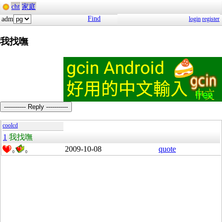
cht
家庭
Find
adm
login
register
我找嘸
----------- Reply -----------
coolcd
1
我找嘸
2009-10-08
quote
0
0