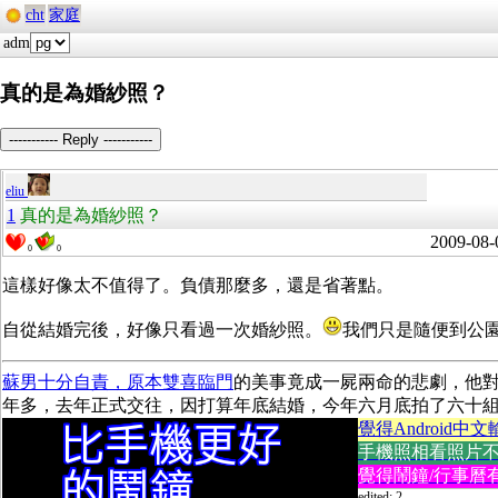
cht
家庭
adm
真的是為婚紗照？
----------- Reply -----------
eliu
1
真的是為婚紗照？
2009-08-
0
0
這樣好像太不值得了。負債那麼多，還是省著點。
自從結婚完後，好像只看過一次婚紗照。
我們只是隨便到公
蘇男十分自責，原本雙喜臨門
的美事竟成一屍兩命的悲劇，他
年多，去年正式交往，因打算年底結婚，今年六月底拍了六十
覺得Android中文
手機照相看照片不方便
覺得鬧鐘/行事曆有
edited: 2