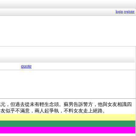
login
register
quote
萬元，但過去從未有輕生念頭。蘇男告訴警方，他與女友相識四
女友似乎不滿意，兩人起爭執，不料女友走上絕路。