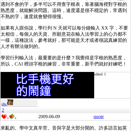
遇到不會的字，多半可以不用查字根表，靠著腦海裡對字根的
熟悉度，就能解決問題。這時，速度還是很不穩定的，常遇到
不熟的字，速度就會變得很慢。
如果有人跟你說，學行列 N 天就可以每分鐘輸入 XX 字，不要
太相信，每個人的天資、所願意花在輸入法學習上的心力都不
一樣，這種說法，參考就好，那可能是天才或者很認真練習的
人才有辦法做到的。
學習行列輸入法，最重要的是什麼？我覺得是字根的熟悉度，
所以，CAI 裡頭字根的練習，非常重要，新手們就好好練吧！
edited: 1
eliu
2
2009-06-09
quote
0
0
來亂的。學中文真辛苦。音與字是大部分開的。許多語言如英