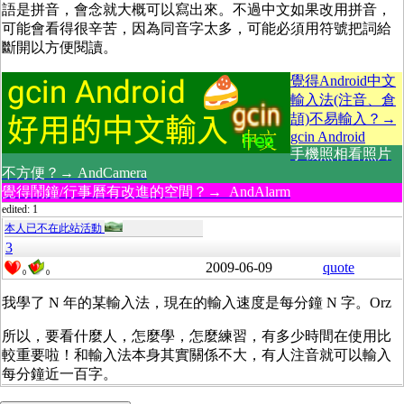
語是拼音，會念就大概可以寫出來。不過中文如果改用拼音，
可能會看得很辛苦，因為同音字太多，可能必須用符號把詞給
斷開以方便閱讀。
覺得Android中文
輸入法(注音、倉
頡)不易輸入？→
gcin Android
手機照相看照片
不方便？→ AndCamera
覺得鬧鐘/行事曆有改進的空間？→ AndAlarm
edited: 1
本人已不在此站活動
3
2009-06-09
quote
0
0
我學了 N 年的某輸入法，現在的輸入速度是每分鐘 N 字。Orz
所以，要看什麼人，怎麼學，怎麼練習，有多少時間在使用比
較重要啦！和輸入法本身其實關係不大，有人注音就可以輸入
每分鐘近一百字。