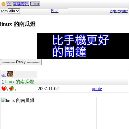
cht
電腦資訊
Linux
Find
adm
login
register
linux 的南瓜燈
----------- Reply -----------
eliu
1
linux 的南瓜燈
2007-11-02
quote
0
0