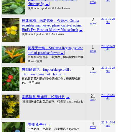
eliu
15956
climbing fig
→|
使用 acer liquid Z630 + AndCamer
2
2016-10-29
桂葉黃梅、米老鼠樹、金蓮木, Ochna
eliu
15360
serrulata, mall-leaved plane, carnival ochna,
Bird's Eye Bush or Mickey Mouse bush
→|
使用 acer liquid Z630 + AndCamer
1
2016-10-29
黃花天堂鳥、Strelitzia Regina, yellow
eliu
10933
bird of paradise flower
→|
常見的天堂鳥花。老實說，與新幾內亞的國
鳥—天堂鳥
6
2016-10-29
無刺麒麟花、Euphorbia geroldii，
eliu
34868
Thornless Crown of Thorns
→|
黃色麒麟花剛開的時候是粉紅色，後來變成黃
色。 使用 acer
21
2016-10-16
園藝觀賞 馬齒莧、松葉牡丹
→|
eliu
91657
￼￼￼粉紅色彩葉馬齒莧、豬母草 multi-color le
4
2016-10-16
兩種 牽牛花
→|
eliu
25273
中文名稱：空心菜、蕹菜學名：Ipomoea