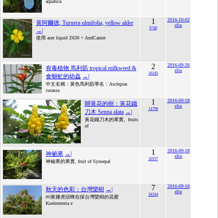
aquatica
1
2016-10-02
黃阿爾德, Turnera ulmifolia, yellow alder
eliu
9740
→|
使用 acer liquid Z630 + AndCamer
2
2016-09-26
有毒植物 馬利筋 tropical milkweed &
eliu
16185
食蚜虻的幼蟲
→|
中文名稱：黃色馬利筋學名：Asclepias
curassa
1
2016-09-18
開黃花的樹：黃花鐵
eliu
14796
刀木 Senna alata
→|
黃花鐵刀木的果實, fruits
of
1
2016-09-18
神祕果
→|
eliu
10557
神秘果的果實, fruit of Synsepal
7
2016-09-16
秋天的色彩：台灣欒樹
→|
eliu
34344
￼黃腰虎頭蜂在採台灣欒樹的花蜜
Koelreuteria e