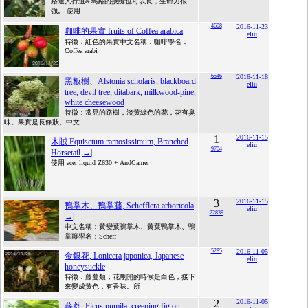
路邊人行道&馬路的接縫也可以長，生命力很
強。 使用
4608
2016-11-23
咖啡的果實 fruits of Coffea arabica
eliu
特徵：紅色的果實中文名稱：咖啡學名：
Coffea arabi
6546
2016-11-18
黑板樹、Alstonia scholaris, blackboard
eliu
tree, devil tree, ditabark, milkwood-pine,
white cheesewood
特徵：常見的路樹，淡黃綠色的花，花有臭
味。果實是長條狀。中文
1
2016-11-15
木賊 Equisetum ramosissimum, Branched
eliu
9704
Horsetail
→|
使用 acer liquid Z630 + AndCamer
3
2016-11-15
鴨掌木、鴨掌藤, Schefflera arboricola
eliu
22839
→|
中文名稱：黃變葉鴨掌木、黃葉鴨掌木、鴨
掌藤學名：Scheff
5285
2016-11-05
金銀花, Lonicera japonica, Japanese
eliu
honeysuckle
特徵：藤蔓類，花剛開的時候是白色，接下
來變成黃色，有香味。所
2
2016-11-05
薜荔, Ficus pumila, creeping fig or