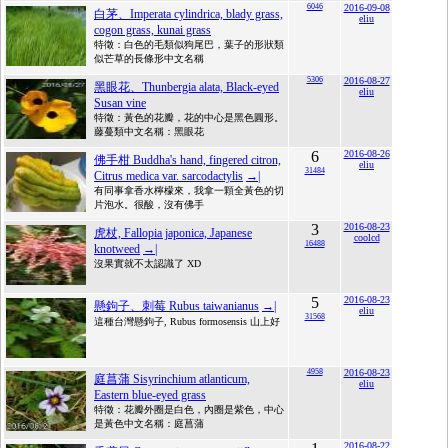
6046
2016-09-08
白茅、Imperata cylindrica, blady grass,
eliu
cogon grass, kunai grass
特徵：白色的毛類似狗尾巴，葉子的形狀類
似芒草的長條形中文名稱
5306
2016-08-27
黑眼花、Thunbergia alata, Black-eyed
eliu
Susan vine
特徵：黃色的花瓣，花的中心是黑色圓形。
藤蔓類中文名稱：黑眼花
6
2016-08-26
佛手柑 Buddha's hand, fingered citron,
eliu
31484
Citrus medica var. sarcodactylis
→|
有同事拿香水檸檬來，我拿一顆全黃色的切
片泡水。很酸，沒有佛手
3
2016-08-23
虎杖, Fallopia japonica, Japanese
coolcd
16488
knotweed
→|
沒果實就不太認識了 XD
5
2016-08-23
懸鉤子、刺莓 Rubus taiwanianus
→|
eliu
31568
這種台灣懸鉤子, Rubus formosensis 山上好
4958
2016-08-23
庭菖蒲 Sisyrinchium atlanticum,
eliu
Eastern blue-eyed grass
特徵：花瓣外圈是白色，內圈是紫色，中心
是黃色中文名稱：庭菖蒲
2016-08-22