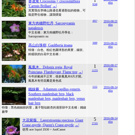
1
香鳶尾 Crocosmia × crocosmiiflora
eliu
9248
'Carmin Brillant'
→|
其實我在李棟山路邊也看過類似的植物，可
能是野生植物，讓我懷疑
4957
2016-08-21
東方肉穗野牡丹, Sarcopyramis
eliu
napalensis
中文名稱：東方肉穗野牡丹學名：
Sarcopyramis na
5069
2016-08-21
高山白珠樹, Gaultheria itoana
eliu
特徵：白色、粉紅色圓球形的果實，鐘狀、
鈴鐺狀的白花中文名稱：
1
2016-08-17
鳳凰木、Delonix regia, Royal
eliu
11151
Poinciana, Flamboyant, Flame tree
→|
今年的氣候不正常，很多鳳凰木8月才開。
鳳凰木有些花瓣是黃色或
5152
2016-08-14
鐵線蕨、Adiantum capillus-veneris,
eliu
Southern maidenhair fern, black
maidenhair fern, maidenhair fern, venus
hair fern
特徵：黑色細絲狀的莖，葉子類似銀杏的扇形狀中文名稱：鐵線
蕨學
5
2016-08-14
大花紫薇、Lagerstroemia speciosa, Giant
eliu
27101
Crape-myrtle, Queen's Crape-myrtle
→|
使用 acer liquid Z630 + AndCamer