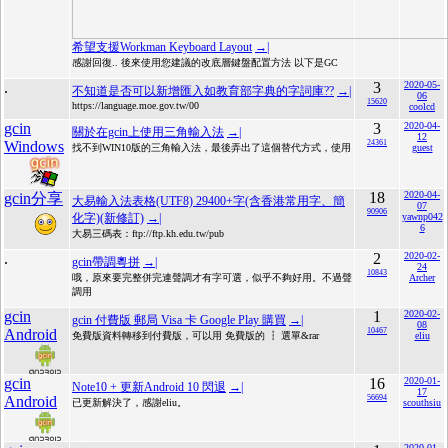
希望支援Workman Keyboard Layout
→|
感謝回復.. 後來使用您建議的改底層鍵盤配置方法 以下是GC
.
3
2020-05-
不知道是否可以新增匯入如教育部字典的字詞庫??
→|
06
15620
https://language.moe.gov.tw/00
coolcd
gcin
3
2020-04-
關於在gcin上使用三角輸入法
→|
12
Windows
24361
找不到WIN10版的三角輸入法，最後弄出了這個替代方式，使用
guest
18
2020-04-
gcin分享
大易輸入法表格(UTF8) 29400+字(含香港常用字、簡
07
90906
化字)(新修訂)
→|
yawnp042
6
大易三碼表：ftp://ftp.kh.edu.tw/pub
.
2
2020-02-
gcin帶調粵拼
→|
24
10843
哦，原來要完整併完連聲調才有字可選，似乎不夠好用。不過聲
Archer
調用
gcin
1
2020-02-
gcin 付費版 郵局 Visa 卡 Google Play 購買
→|
08
Android
10467
免費版資料轉移到付費版，可以用 免費版的 ┇ 選單&rar
eliu
gcin
16
2020-01-
Note10 + 更新Android 10 閃退
→|
17
Android
56694
已更新解決了，感謝eliu。
scouthsiu
2020-01-