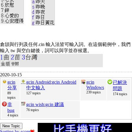
倉頡與行列及任何.cin 輸入法皆可輸入詞。在這個範例中，我們
輸入 tw 與空白鍵後，詞可以與字並存候選。
2020-10-15
gcin
gcin Android:gcin Android
gcin
已解決
Windows
分享
中文輸入
問題
239 topics
89
127 topics
174 topics
topics
非
gcin wish:gcin 建議
bug
76 topics
4 topics
New Topic
Sorting by score