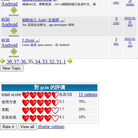
24
Android
14847
感謝eliu兄，剛剛更新，ctrl+x相關按鍵已改成中文。😀
winlin
gcin
3
2019-10-
能夠加入 Anthy 支援嗎
→|
11
Android
15065
Yes 這我也沒辦法。app developers 有時
eliu
gcin
1
2019-10-
F-Droid
→|
11
Android
8981
Linux 版是 open source，但 Android
ono
38
,
37
,
36
,35,
34
,
33
,
32
,
31
,
1
New Topic
對 gcin 的評價
total score
8.8/10
11 ratings
9.3
70%
使用方便
7.7
20%
美觀
8.1
10%
安裝容易
iframe ratings
Rate it
View all