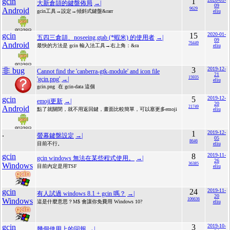
gcin
1
大新倉頡的鍵盤佈局
→|
09
Android
9629
gcin工具→設定→傾斜式鍵盤&rarr
eliu
gcin
15
2020-01-
五四三倉頡、noseeing.gtab (*蝦米) 的使用者
→|
09
Android
76449
最快的方法是 gcin 輸入法工具→右上角：&ra
eliu
3
2019-12-
非 bug
Cannot find the 'canberra-gtk-module' and icon file
21
15935
'gcin.png'
→|
eliu
gcin.png 在 gcin-data 這個
gcin
5
2019-12-
emoji更新
→|
20
Android
21749
點了就關閉，就不用返回鍵，畫面比較簡單，可以塞更多emoji
eliu
.
1
2019-12-
螢幕鍵盤設定
→|
05
8646
目前不行。
eliu
gcin
8
2019-11-
gcin windows 無法在某些程式使用。
→|
26
Windows
36385
目前內定是用TSF
eliu
gcin
24
2019-11-
有人試過 windows 8.1 + gcin 嗎？
→|
20
Windows
106636
這是什麼意思？M$ 會讓你免費用 Windows 10?
eliu
gcin
3
2019-10-
幾個使用上的回報
→|