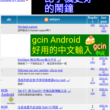
Replie
last
subject
dir
s
post
.
4000
2021-03-
Wayland support
04
請問會加入Wayland support嗎？
guest
.
3
2021-01-
freeplance 無法用gcin 輸入中文
→|
29
12021
我檢查了一下我的設定了，確定跟你寫的一樣
cba
.
4011
2021-01-
Welcome our new member, cba to gcin
27
Click here if you want to know
site admin
.
2
2021-01-
系統列的全形/半形切換會讓gcin crash
→|
02
10374
謝謝！
yan12125
gcin
1
2020-11-
Tab S7+ 與 Note10+ 中無法新增輸入法
→|
21
Android
9238
已經在最新的版本解決。Thanks.
eliu
gcin
1
2020-10-
注音候選字必須按 Shift+N 問題
→|
25
9314