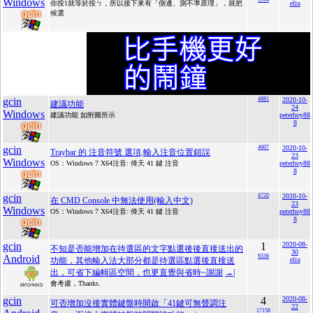
Windows
你按1就等於按ㄅ，所以接下來有「側邊、測不準原理」，就把
eliu
候選
gcin
4881
2020-10-
建議功能
24
Windows
建議功能 如附圖所示
peterboy88
8
gcin
4607
2020-10-
Traybar 的 注音符號 選項,輸入注音位置錯誤
23
Windows
OS：Windows 7 X64注音: 倚天 41 鍵 注音
peterboy88
8
gcin
4720
2020-10-
在 CMD Console 中無法使用(輸入中文)
23
Windows
OS：Windows 7 X64注音: 倚天 41 鍵 注音
peterboy88
8
gcin
1
2020-08-
不知是否能增加在待選區的文字點選後後直接送出的
30
Android
9336
功能，其他輸入法大部分都是待選區點選後直接送
eliu
出，可省下編輯區空間，也更直覺與省時~謝謝
→|
會考慮，Thanks.
gcin
4
2020-08-
可否增加沒接實體鍵盤時開啟「41鍵可無聲調注
22
17158