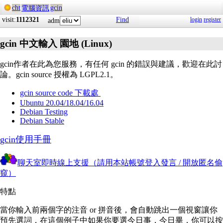
cht
gcin
電腦資訊
visit:
1112321
Find
login
register
adm
gcin 中文輸入 園地 (Linux)
gcin作者在此為您服務，有任何 gcin 的錯誤與建議，歡迎在此討
論。gcin source 授權為 LGPL2.1。
gcin source code 下載處
Ubuntu 20.04/18.04/16.04
Debian Testing
Debian Stable
gcin使用手冊
聊天室即時線上支援（請用本站帳號登入發言 / 開放匿名偷
窺）
特點
當你輸入前兩個字的注音 or 拼音後，會自動跳出一個視窗讓你
預先選詞，在這個例子中如果你要選今日事，今日畢，你可以按