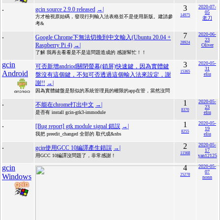
.
3
2020-07-
gcin source 2.9.0 released
→|
05
14975
方才檢視原始碼，發現行列輸入法表格並不是使用新版。建請參
老刀
考&
.
7
2020-06-
Google Chrome下無法切換到中文輸入(Ubuntu 20.04 +
23
28924
Raspberry Pi 4)
→|
Oliver
了解 我再去看看是不是這問題造成的 感謝幫忙！！
gcin
3
2020-05-
可否新增andriod關閉螢幕(鎖屏)快速鍵，因為實體鍵
31
Android
15365
盤沒有這個鍵，不知可否透過這個輸入法來設定，謝
eliu
謝!!
→|
因為實體鍵盤是類似的系統管理員的權限的app在管，當然沒問
.
1
2020-05-
不能在chrome打出中文
→|
23
8370
是否有 install gcin-gtk3-immodule
eliu
.
1
2020-05-
[Bug report] gtk module signal 錯誤
→|
19
8255
我把 preedit_changed 全部的 取代成&nbs
eliu
.
2
2020-05-
gcin使用GCC 10編譯產生錯誤
→|
17
11568
用GCC 10編譯沒問題了，非常感謝！
yan12125
gcin
4
2020-05-
07
Windows
25278
nonn