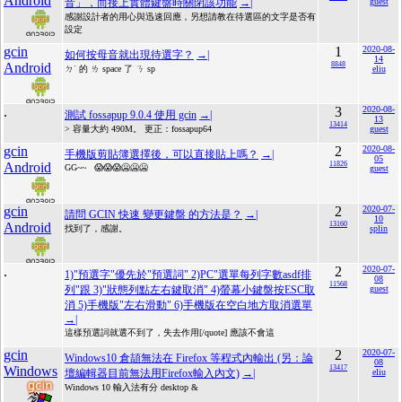
Android
音」，而接上實體鍵盤時關閉該功能
→|
guest
感謝設計者的用心與迅速回應，另想請教在待選區的文字是否有
設定
gcin
1
2020-08-
如何按母音就出現待選字？
→|
14
Android
8848
ㄉ˙ 的 ㄌ space 了 ㄋ sp
eliu
.
3
2020-08-
測試 fossapup 9.0.4 使用 gcin
→|
13
13414
> 容量大約 490M。 更正：fossapup64
guest
gcin
2
2020-08-
手機版剪貼簿選擇後，可以直接貼上嗎？
→|
05
Android
11826
GG~~ 😱😱😱🥶🥶🥶
guest
gcin
2
2020-07-
請問 GCIN 快速 變更鍵盤 的方法是？
→|
10
Android
13160
找到了，感謝。
splin
.
2
2020-07-
1)"預選字"優先於"預選詞" 2)PC"選單每列字數asdf排
08
11568
列"跟 3)"狀態列點左右鍵取消" 4)螢幕小鍵盤按ESC取
guest
消 5)手機版"左右滑動" 6)手機版在空白地方取消選單
→|
這樣預選詞就選不到了，失去作用[/quote] 應該不會這
gcin
2
2020-07-
Windows10 倉頡無法在 Firefox 等程式內輸出 (另：論
08
Windows
13417
壇編輯器目前無法用Firefox輸入內文)
→|
eliu
Windows 10 輸入法有分 desktop &