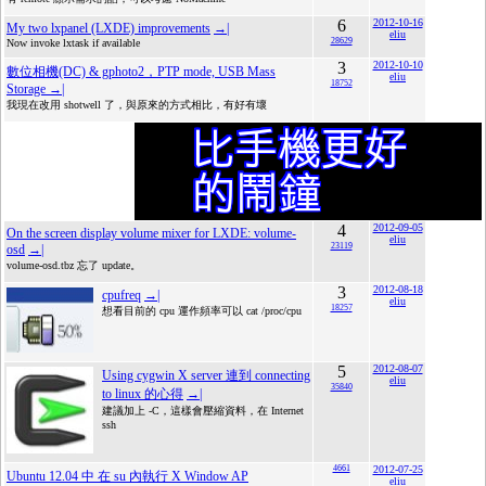
6
2012-10-16
My two lxpanel (LXDE) improvements
→|
eliu
28629
Now invoke lxtask if available
3
2012-10-10
數位相機(DC) & gphoto2，PTP mode, USB Mass
eliu
18752
Storage
→|
我現在改用 shotwell 了，與原來的方式相比，有好有壞
4
2012-09-05
On the screen display volume mixer for LXDE: volume-
eliu
23119
osd
→|
volume-osd.tbz 忘了 update。
3
2012-08-18
cpufreq
→|
eliu
18257
想看目前的 cpu 運作頻率可以 cat /proc/cpu
5
2012-08-07
Using cygwin X server 連到 connecting
eliu
35840
to linux 的心得
→|
建議加上 -C，這樣會壓縮資料，在 Internet
ssh
4661
2012-07-25
Ubuntu 12.04 中 在 su 內執行 X Window AP
eliu