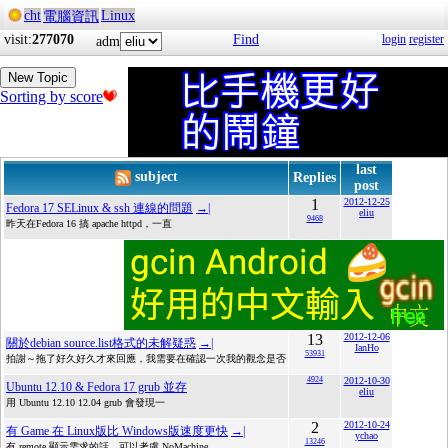
cht
Linux
電腦資訊
visit:
277070
Find
login
register
adm
New Topic
Sorting by score
last
subject
Replies
post
1
2012-12-25
Fedora 17 SELinux & ssh 連線的問題
→|
eliu
9468
昨天在Fedora 16 搞 apache httpd，一直
13
2012-12-06
關於debian source.list格式的未解疑惑
→|
IanHo
53931
拍謝～拖了好久好久才來回應，我需要在確認一次我的觀念是否
4924
2012-10-30
Ubuntu 12.10 & Fedora 17 grub 並存
eliu
用 Ubuntu 12.10 12.04 grub 會發現一
2
2012-10-24
有 Game 在 Linux版比 Windows版速度更快
→|
ychao
13246
有 remote 顯示需求的話，可以考慮 NoMachine